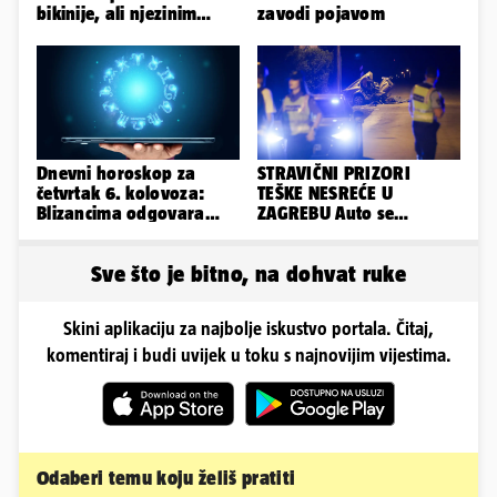
bikinije, ali njezinim
zavodi pojavom
fanovima to uopće ne
smeta
Dnevni horoskop za
STRAVIČNI PRIZORI
četvrtak 6. kolovoza:
TEŠKE NESREĆE U
Blizancima odgovara
ZAGREBU Auto se
mir, a Vage imaju volje
prepolovio, čovjek
za sve
poginuo
Sve što je bitno, na dohvat ruke
Skini aplikaciju za najbolje iskustvo portala. Čitaj,
komentiraj i budi uvijek u toku s najnovijim vijestima.
Odaberi temu koju želiš pratiti