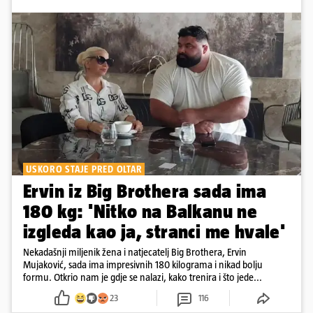
USKORO STAJE PRED OLTAR
Ervin iz Big Brothera sada ima
180 kg: 'Nitko na Balkanu ne
izgleda kao ja, stranci me hvale'
Nekadašnji miljenik žena i natjecatelj Big Brothera, Ervin
Mujaković, sada ima impresivnih 180 kilograma i nikad bolju
formu. Otkrio nam je gdje se nalazi, kako trenira i što jede...
23
116