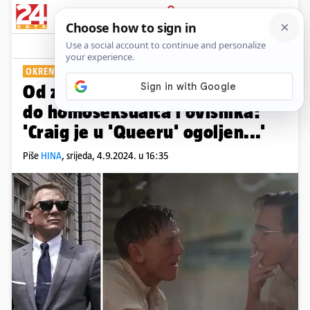
PRIJAVA
Show
Komentari
4
OKRENUO SE NOVOJ ULOZI
Od zavodnika i Jamesa Bonda
do homoseksualca i ovisnika:
'Craig je u 'Queeru' ogoljen...'
Piše
HINA
,
srijeda, 4.9.2024. u 16:35