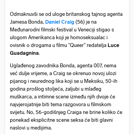
Odmaknuvši se od uloge britanskog tajnog agenta
Jamesa Bonda,
Daniel Craig
(56) je na
Međunarodni filmski festival u Veneciji stigao s
ulogom Amerikanca koji je homoseksualac i
ovisnik o drogama u filmu "Queer" redatelja
Luce
Guadagnina
.
Uglađenog zavodnika Bonda, agenta 007, nema
već dulje vrijeme, a Craig se okrenuo novoj ulozi
pijanog i neurednog lika koji se u Meksiku, 50-ih
godina prošlog stoljeća, zaljubi u mlađeg
muškarca, a intimne scene između njih dvoje će
najvjerojatnije biti tema razgovora u filmskom
svijetu. No, 56-godišnjeg Craiga ne brine koliko će
ponekad eksplicitne scene seksa će biti glavni
naslovi u medijima.