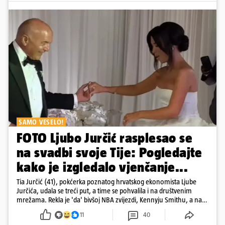
SAMO VESELO!
FOTO Ljubo Jurčić rasplesao se
na svadbi svoje Tije: Pogledajte
kako je izgledalo vjenčanje...
Tia Jurčić (41), pokćerka poznatog hrvatskog ekonomista Ljube
Jurčića, udala se treći put, a time se pohvalila i na društvenim
mrežama. Rekla je 'da' bivšoj NBA zvijezdi, Kennyju Smithu, a na
snimkama i fotografijama je pokazala vesele trenutke s vjenčanja
11
40