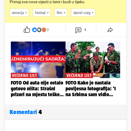
Primaj sve nove vijesti o temi i budi u tijeku
venecija
festival
film
daniel craig
3
4
Komentari
4