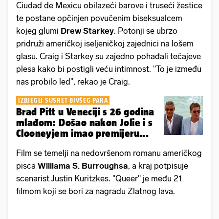
Ciudad de Mexicu obilazeći barove i truseći žestice
te postane opčinjen povučenim biseksualcem
kojeg glumi
Drew Starkey
. Potonji se ubrzo
pridruži američkoj iseljeničkoj zajednici na lošem
glasu. Craig i Starkey su zajedno pohađali tečajeve
plesa kako bi postigli veću intimnost. "To je između
nas probilo led", rekao je Craig.
IZBJEGLI SUSRET BIVŠEG PARA
Brad Pitt u Veneciji s 26 godina
mlađom: Došao nakon Jolie i s
Clooneyjem imao premijeru...
Film se temelji na nedovršenom romanu američkog
pisca
Williama S. Burroughsa
, a kraj potpisuje
scenarist Justin Kuritzkes. "Queer" je među 21
filmom koji se bori za nagradu Zlatnog lava.