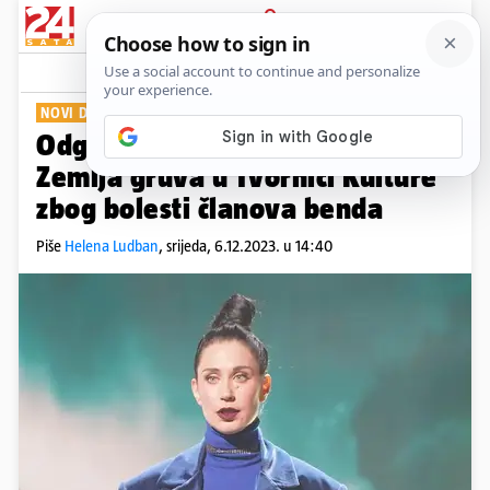
PRIJAVA
Show
Komentari
0
NOVI DATUM NIJE POZNAT
Odgođen koncert Konstrakte &
Zemlja gruva u Tvornici Kulture
zbog bolesti članova benda
Piše
Helena Ludban
,
srijeda, 6.12.2023. u 14:40