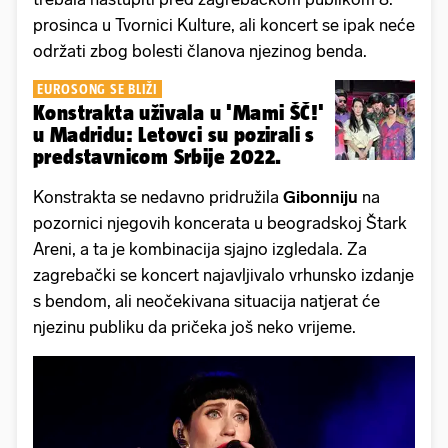
prosinca u Tvornici Kulture, ali koncert se ipak neće
održati zbog bolesti članova njezinog benda.
EUROSONG SE BLIŽI
Konstrakta uživala u 'Mami ŠČ!'
u Madridu: Letovci su pozirali s
predstavnicom Srbije 2022.
Konstrakta se nedavno pridružila
Gibonniju
na
pozornici njegovih koncerata u beogradskoj Štark
Areni, a ta je kombinacija sjajno izgledala. Za
zagrebački se koncert najavljivalo vrhunsko izdanje
s bendom, ali neočekivana situacija natjerat će
njezinu publiku da pričeka još neko vrijeme.