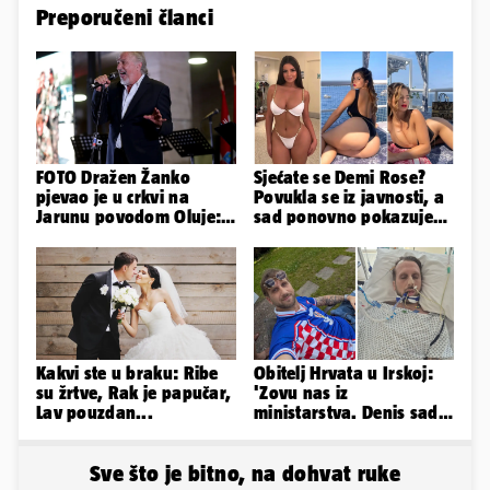
Preporučeni članci
FOTO Dražen Žanko
Sjećate se Demi Rose?
pjevao je u crkvi na
Povukla se iz javnosti, a
Jarunu povodom Oluje:
sad ponovno pokazuje
Evo kako je izgledao
obline. Ovako izgleda
nastup
Kakvi ste u braku: Ribe
Obitelj Hrvata u Irskoj:
su žrtve, Rak je papučar,
'Zovu nas iz
Lav pouzdan...
ministarstva. Denis sada
ima temperaturu. Strah
nas je'
Sve što je bitno, na dohvat ruke