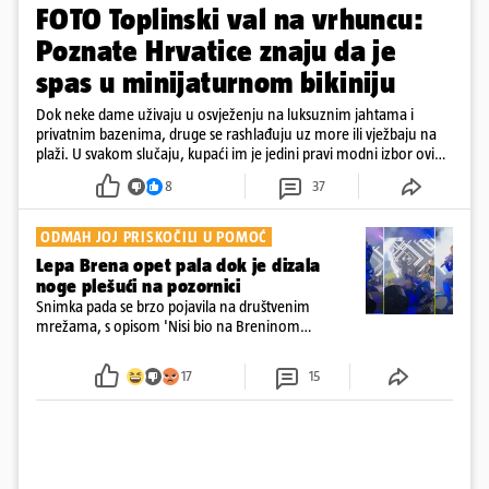
FOTO Toplinski val na vrhuncu:
Poznate Hrvatice znaju da je
spas u minijaturnom bikiniju
Dok neke dame uživaju u osvježenju na luksuznim jahtama i
privatnim bazenima, druge se rashlađuju uz more ili vježbaju na
plaži. U svakom slučaju, kupaći im je jedini pravi modni izbor ovih
dana
8
37
ODMAH JOJ PRISKOČILI U POMOĆ
Lepa Brena opet pala dok je dizala
noge plešući na pozornici
Snimka pada se brzo pojavila na društvenim
mrežama, s opisom 'Nisi bio na Breninom
koncertu, ako Brena nije pala pred tobom'.
Srećom, pjevačica se nije ozlijedila nego je s
17
15
osmijehom nastavila pjevati