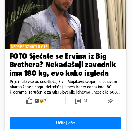
NEPREPOZNATLJIV JE
FOTO Sjećate se Ervina iz Big
Brothera? Nekadašnji zavodnik
ima 180 kg, evo kako izgleda
Prije malo više od desetljeća, Ervin Mujaković svojom je pojavom
obarao žene s nogu. Nekadašnji fitness trener danas ima 180
kilograma, zaručen je za Miss Slovenije i dnevno unese oko 6000
kcal.
7
31
Učitaj više