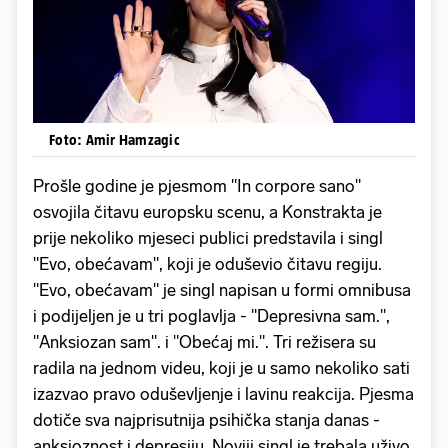
Foto: Amir Hamzagic
Prošle godine je pjesmom "In corpore sano"
osvojila čitavu europsku scenu, a Konstrakta je
prije nekoliko mjeseci publici predstavila i singl
"Evo, obećavam", koji je oduševio čitavu regiju.
"Evo, obećavam" je singl napisan u formi omnibusa
i podijeljen je u tri poglavlja - "Depresivna sam.",
"Anksiozan sam". i "Obećaj mi.". Tri režisera su
radila na jednom videu, koji je u samo nekoliko sati
izazvao pravo oduševljenje i lavinu reakcija. Pjesma
dotiče sva najprisutnija psihička stanja danas -
anksioznost i depresiju. Noviji singl je trebala uživo