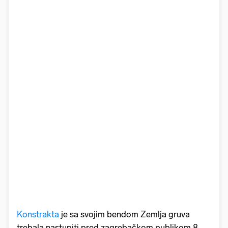
Konstrakta
je sa svojim bendom Zemlja gruva
trebala nastupiti pred zagrebačkom publikom 8.