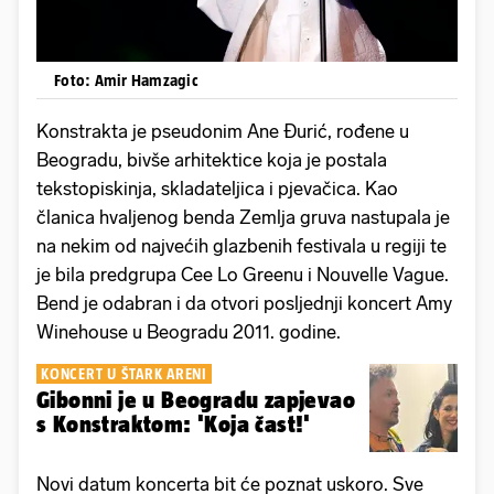
Foto: Amir Hamzagic
Konstrakta je pseudonim Ane Đurić, rođene u
Beogradu, bivše arhitektice koja je postala
tekstopiskinja, skladateljica i pjevačica. Kao
članica hvaljenog benda Zemlja gruva nastupala je
na nekim od najvećih glazbenih festivala u regiji te
je bila predgrupa Cee Lo Greenu i Nouvelle Vague.
Bend je odabran i da otvori posljednji koncert Amy
Winehouse u Beogradu 2011. godine.
KONCERT U ŠTARK ARENI
Gibonni je u Beogradu zapjevao
s Konstraktom: 'Koja čast!'
Novi datum koncerta bit će poznat uskoro. Sve