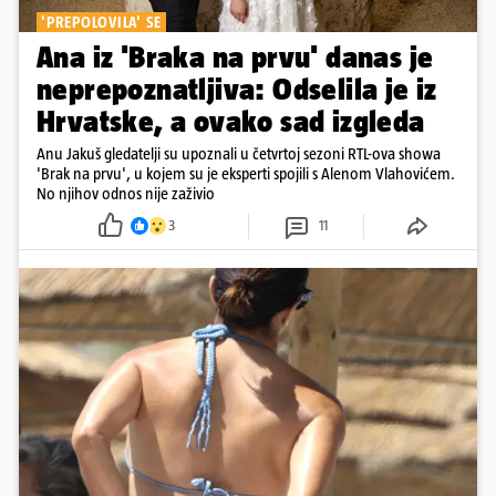
'PREPOLOVILA' SE
Ana iz 'Braka na prvu' danas je
neprepoznatljiva: Odselila je iz
Hrvatske, a ovako sad izgleda
Anu Jakuš gledatelji su upoznali u četvrtoj sezoni RTL-ova showa
'Brak na prvu', u kojem su je eksperti spojili s Alenom Vlahovićem.
No njihov odnos nije zaživio
3
11