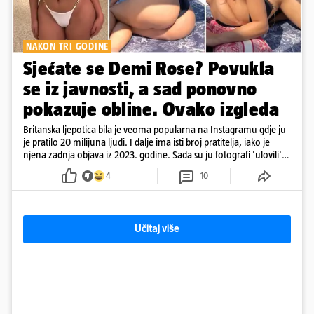
NAKON TRI GODINE
Sjećate se Demi Rose? Povukla
se iz javnosti, a sad ponovno
pokazuje obline. Ovako izgleda
Britanska ljepotica bila je veoma popularna na Instagramu gdje ju
je pratilo 20 milijuna ljudi. I dalje ima isti broj pratitelja, iako je
njena zadnja objava iz 2023. godine. Sada su ju fotografi 'ulovili'
na Ibizi
4
10
Učitaj više