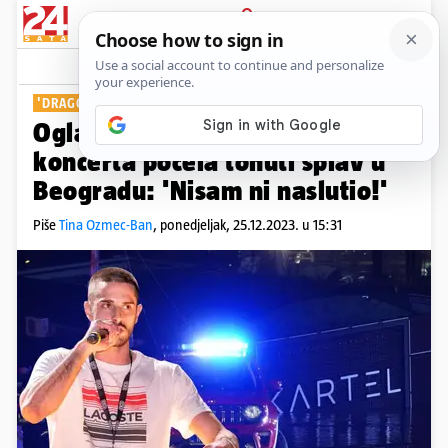
PRIJAVA
Show
Komentari
12
'DRAGO MI JE DA SU SVI DOBRO'
Oglasio se reper nakon čijeg je
koncerta počela tonuti splav u
Beogradu: 'Nisam ni naslutio!'
Piše
Tina Ozmec-Ban
,
ponedjeljak, 25.12.2023. u 15:31