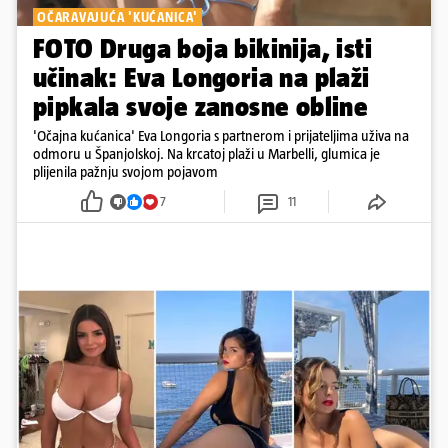
OČARAVAJUĆA 'KUĆANICA'
FOTO Druga boja bikinija, isti
učinak: Eva Longoria na plaži
pipkala svoje zanosne obline
'Očajna kućanica' Eva Longoria s partnerom i prijateljima uživa na
odmoru u Španjolskoj. Na krcatoj plaži u Marbelli, glumica je
plijenila pažnju svojom pojavom
7
11