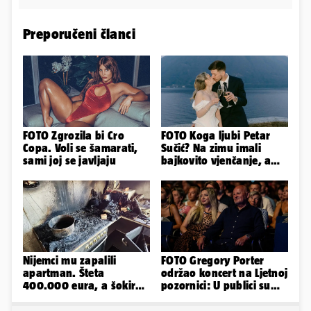
Preporučeni članci
FOTO Zgrozila bi Cro
FOTO Koga ljubi Petar
Copa. Voli se šamarati,
Sučić? Na zimu imali
sami joj se javljaju
bajkovito vjenčanje, a
sada je na svijet stigao -
sin!
Nijemci mu zapalili
FOTO Gregory Porter
apartman. Šteta
održao koncert na Ljetnoj
400.000 eura, a šokirao
pozornici: U publici su
ga mail od Bookinga
bili Mateša i Blanka