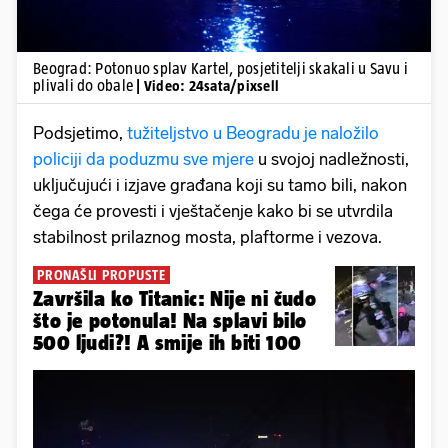
Beograd: Potonuo splav Kartel, posjetitelji skakali u Savu i
plivali do obale
| Video: 24sata/pixsell
Podsjetimo,
tužiteljstvo u Beogradu je naložilo
policiji da poduzmu sve mjere
u svojoj nadležnosti,
uključujući i izjave građana koji su tamo bili, nakon
čega će provesti i vještačenje kako bi se utvrdila
stabilnost prilaznog mosta, plaftorme i vezova.
PRONAŠLI PROPUSTE
Završila ko Titanic: Nije ni čudo
što je potonula! Na splavi bilo
500 ljudi?! A smije ih biti 100