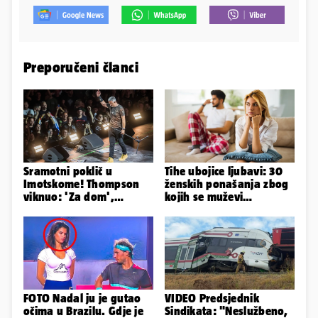
Preporučeni članci
Sramotni poklič u
Tihe ubojice ljubavi: 30
Imotskome! Thompson
ženskih ponašanja zbog
viknuo: 'Za dom',
kojih se muževi
publika odgovorila:
emocionalno distanciraju
'Spremni'
FOTO Nadal ju je gutao
VIDEO Predsjednik
očima u Brazilu. Gdje je
Sindikata: "Neslužbeno,