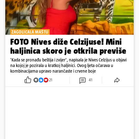
ZAGOLICALA MAŠTU
FOTO Nives diže Celzijuse! Mini
haljinica skoro je otkrila previše
'Kada se pronađu beštija i zvijer', napisala je Nives Celzijus u objavi
na kojoj je pozirala u kratkoj haljinici. Ovog ljeta očarava u
kombinacijama upravo narančaste i crvene boje
21
41