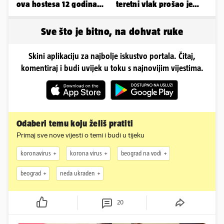
ova hostesa 12 godina
teretni vlak prošao je
poslije i kako izgleda?
kroz signal 'STOJ'..."
Sve što je bitno, na dohvat ruke
Skini aplikaciju za najbolje iskustvo portala. Čitaj,
komentiraj i budi uvijek u toku s najnovijim vijestima.
Odaberi temu koju želiš pratiti
Primaj sve nove vijesti o temi i budi u tijeku
koronavirus
korona virus
beograd na vodi
beograd
neda ukraden
20