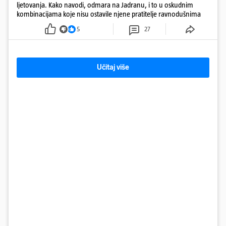
ljetovanja. Kako navodi, odmara na Jadranu, i to u oskudnim
kombinacijama koje nisu ostavile njene pratitelje ravnodušnima
5
27
Učitaj više