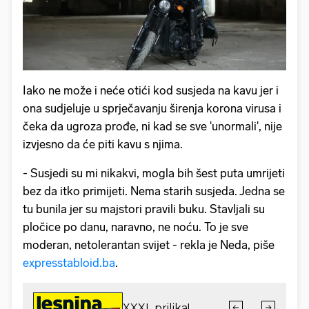
Iako ne može i neće otići kod susjeda na kavu jer i
ona sudjeluje u sprječavanju širenja korona virusa i
čeka da ugroza prođe, ni kad se sve 'unormali', nije
izvjesno da će piti kavu s njima.
- Susjedi su mi nikakvi, mogla bih šest puta umrijeti
bez da itko primijeti. Nema starih susjeda. Jedna se
tu bunila jer su majstori pravili buku. Stavljali su
pločice po danu, naravno, ne noću. To je sve
moderan, netolerantan svijet - rekla je Neda, piše
expresstabloid.ba
.