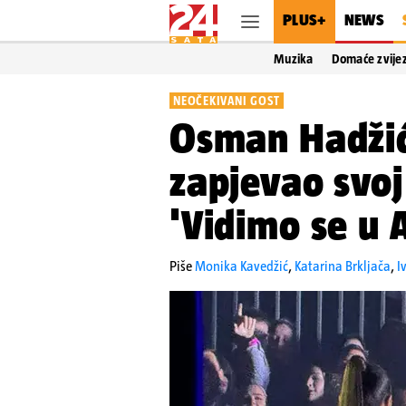
PLUS+
NEWS
Muzika
Domaće zvije
NEOČEKIVANI GOST
Osman Hadžić
zapjevao svoj
'Vidimo se u A
Piše
Monika Kavedžić
,
Katarina Brkljača
,
I