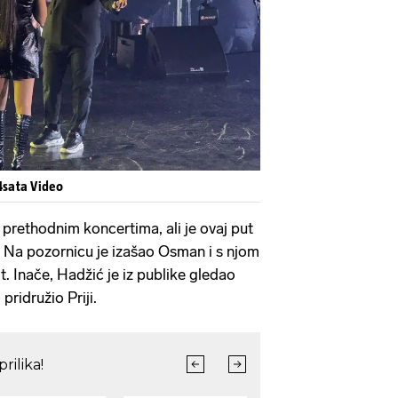
Pokretanje videa...
4sata Video
 prethodnim koncertima, ali je ovaj put
. Na pozornicu je izašao Osman i s njom
t. Inače, Hadžić je iz publike gledao
pridružio Priji.