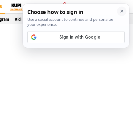
S
PRIJAVA
ogram
Vidi još…