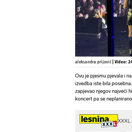
aleksandra prijović
| Video: 2
Ovu je pjesmu pjevala i na
izvedba iste bila posebna
zapjevao njegov najveći hi
koncert pa se neplanirano 