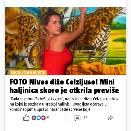
ZAGOLICALA MAŠTU
FOTO Nives diže Celzijuse! Mini
haljinica skoro je otkrila previše
'Kada se pronađu beštija i zvijer', napisala je Nives Celzijus u objavi
na kojoj je pozirala u kratkoj haljinici. Ovog ljeta očarava u
kombinacijama upravo narančaste i crvene boje
21
42