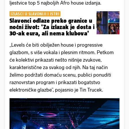
ljestvice top 5 najboljih Afro house izdanja.
IZLASCI U SLAVONIJI I ISTRI
Slavonci odlaze preko granice u
noćni život: 'Za izlazak je dosta i
30-ak eura, ali nema klubova'
„Levels će biti obilježen house i progressive
glazbom, s više vokala i plesnim ritmom. Petkom
će kolektivi prikazati nešto nišnije zvukove,
karakteristične za svakog od njih. Na taj način
želimo podržati domaću scenu, publici ponuditi
raznovrstan program i prikazati bogatstvo
elektroničke glazbe”, pojasnio je Tin Trucek.