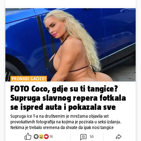
PRONAĐI GAĆICE!
FOTO Coco, gdje su ti tangice?
Supruga slavnog repera fotkala
se ispred auta i pokazala sve
Supruga Ice T-a na društvenim je mrežama objavila set
provokativnih fotografija na kojima je pozirala u seksi izdanju.
Nekima je trebalo vremena da shvate da ipak nosi tangice
14
56