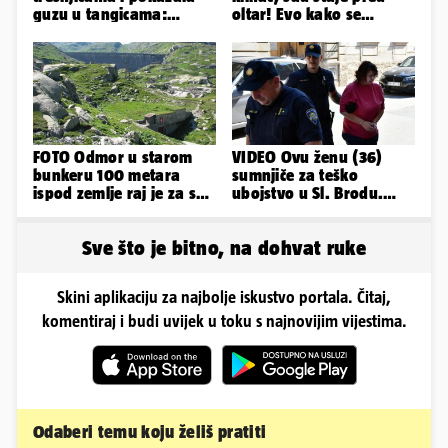
guzu u tangicama:
oltar! Evo kako se
Ovako ljetuje bujna
mijenjao jedan od
Slavonka
najvećih...
FOTO Odmor u starom
VIDEO Ovu ženu (36)
bunkeru 100 metara
sumnjiče za teško
ispod zemlje raj je za sva
ubojstvo u Sl. Brodu.
vaša osjetila
Doveli su je na
ispitivanje
Sve što je bitno, na dohvat ruke
Skini aplikaciju za najbolje iskustvo portala. Čitaj,
komentiraj i budi uvijek u toku s najnovijim vijestima.
Odaberi temu koju želiš pratiti