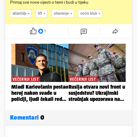
Primaj sve nove vijesti o temi i budi u tijeku
atlantida
lift
otvorenje
noćni klub
1
Komentari
0