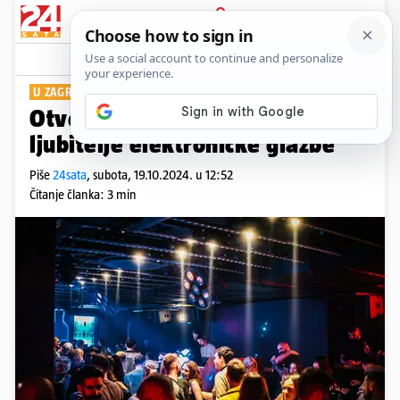
PRIJAVA
Show
Komentari
0
U ZAGREBU
Otvoren je novi noćni klub za
ljubitelje elektroničke glazbe
Piše
24sata
,
subota, 19.10.2024. u 12:52
Čitanje članka: 3 min