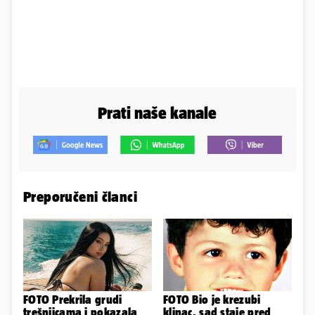
Prati naše kanale
Preporučeni članci
FOTO Prekrila grudi
FOTO Bio je krezubi
trešnjicama i pokazala
klinac, sad staje pred