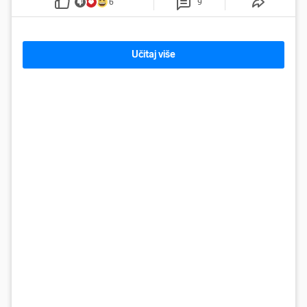
6
9
Učitaj više