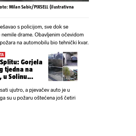
oto: Milan Sabic/PIXSELL (ilustrativna
 rješavao s policijom, sve dok se
ove nemile drame. Obavljenim očevidom
 požara na automobilu bio tehnički kvar.
TA
Splitu: Gorjela
og tjedna na
 u Solinu...
ati ujutro, a pjevačev auto je u
ga su u požaru oštećena još četiri