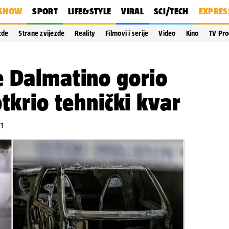
SHOW
SPORT
LIFE&STYLE
VIRAL
SCI/TECH
EXPRES
zde
Strane zvijezde
Reality
Filmovi i serije
Video
Kino
TV Pr
e Dalmatino gorio
tkrio tehnički kvar
1