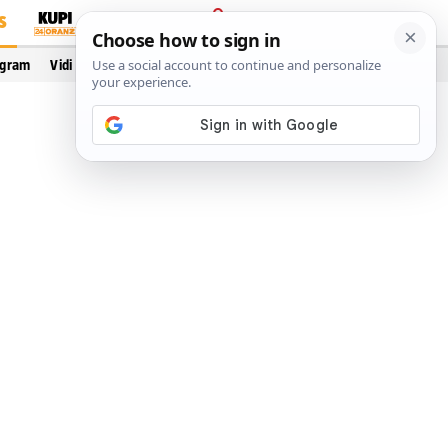
S
PRIJAVA
ogram
Vidi još…