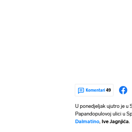
Komentari
49
U ponedjeljak ujutro je u
Papandopulovoj ulici u Spl
Dalmatino
,
Ive Jagnjića
.