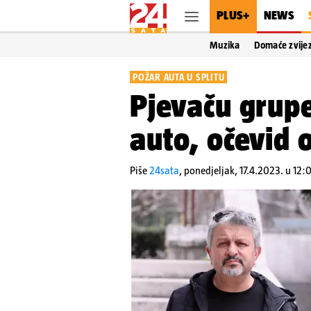
PLUS+
NEWS
Muzika
Domaće zvije
POŽAR AUTA U SPLITU
Pjevaču grup
auto, očevid o
Piše
24sata
,
ponedjeljak, 17.4.2023. u 12:0