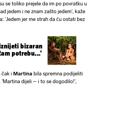
su se toliko prejele da im po povratku u
 sad jedem i ne znam zašto jedem', kaže
a: 'Jedem jer me strah da ću ostati bez
iznijeti bizaran
ćam potrebu...'
e čak i
Martina
bila spremna podijeliti
'Martina dijeli – i to se dogodilo!',