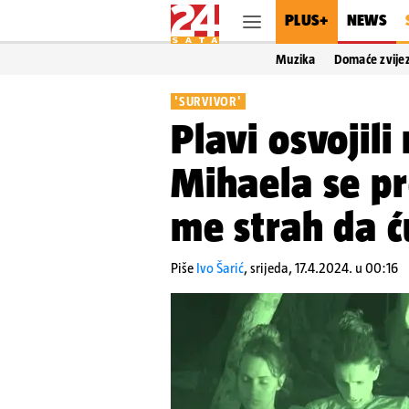
PLUS+
NEWS
Muzika
Domaće zvije
'SURVIVOR'
Plavi osvojil
Mihaela se pr
me strah da ć
Piše
Ivo Šarić
,
srijeda, 17.4.2024. u 00:16