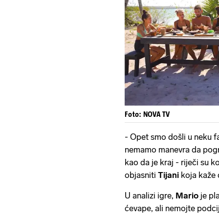
Foto: NOVA TV
- Opet smo došli u neku fa
nemamo manevra da pogrij
kao da je kraj - riječi su k
objasniti
Tijani
koja kaže 
U analizi igre,
Mario
je pl
ćevape, ali nemojte podcij