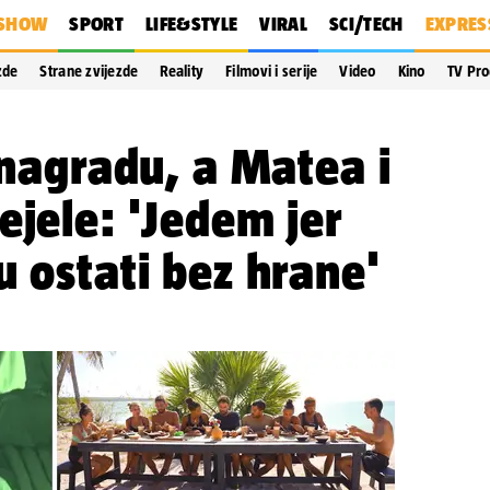
SHOW
SPORT
LIFE&STYLE
VIRAL
SCI/TECH
EXPRES
zde
Strane zvijezde
Reality
Filmovi i serije
Video
Kino
TV Pr
i nagradu, a Matea i
ejele: 'Jedem jer
u ostati bez hrane'