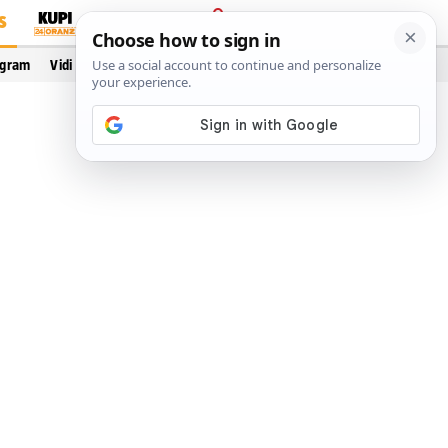
S
PRIJAVA
ogram
Vidi još…