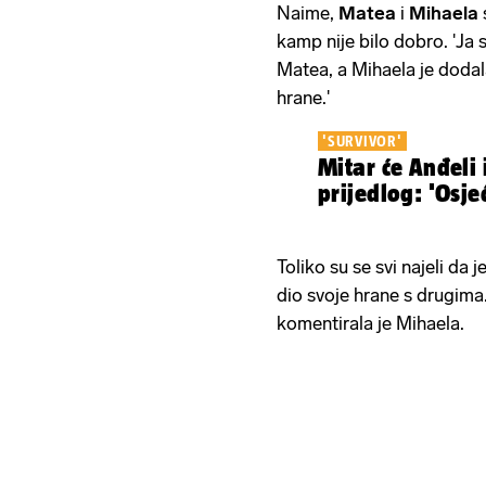
Naime,
Matea
i
Mihaela
kamp nije bilo dobro. 'Ja
Matea, a Mihaela je dodal
hrane.'
'SURVIVOR'
Mitar će Anđeli 
prijedlog: 'Osje
Toliko su se svi najeli da j
dio svoje hrane s drugima. 
komentirala je Mihaela.