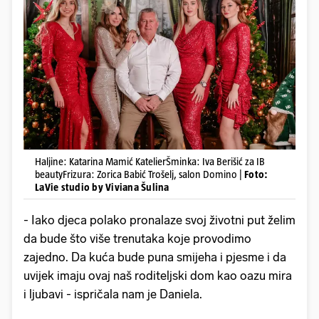
Haljine: Katarina Mamić KatelierŠminka: Iva Berišić za IB
beautyFrizura: Zorica Babić Trošelj, salon Domino |
Foto:
LaVie studio by Viviana Šulina
- Iako djeca polako pronalaze svoj životni put želim
da bude što više trenutaka koje provodimo
zajedno. Da kuća bude puna smijeha i pjesme i da
uvijek imaju ovaj naš roditeljski dom kao oazu mira
i ljubavi - ispričala nam je Daniela.