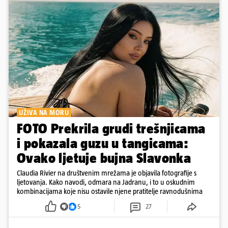
UŽIVA NA MORU
FOTO Prekrila grudi trešnjicama
i pokazala guzu u tangicama:
Ovako ljetuje bujna Slavonka
Claudia Rivier na društvenim mrežama je objavila fotografije s
ljetovanja. Kako navodi, odmara na Jadranu, i to u oskudnim
kombinacijama koje nisu ostavile njene pratitelje ravnodušnima
5
27