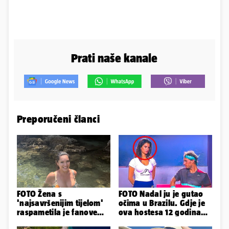
Prati naše kanale
Preporučeni članci
FOTO Žena s
FOTO Nadal ju je gutao
'najsavršenijim tijelom'
očima u Brazilu. Gdje je
raspametila je fanove
ova hostesa 12 godina
zaigranim fotkama iz
poslije i kako izgleda?