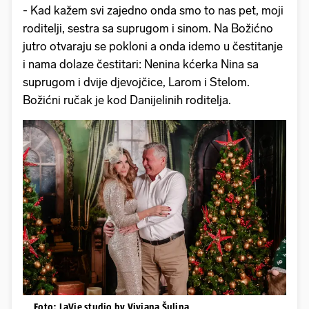
- Kad kažem svi zajedno onda smo to nas pet, moji
roditelji, sestra sa suprugom i sinom. Na Božićno
jutro otvaraju se pokloni a onda idemo u čestitanje
i nama dolaze čestitari: Nenina kćerka Nina sa
suprugom i dvije djevojčice, Larom i Stelom.
Božićni ručak je kod Danijelinih roditelja.
Foto: LaVie studio by Viviana Šulina