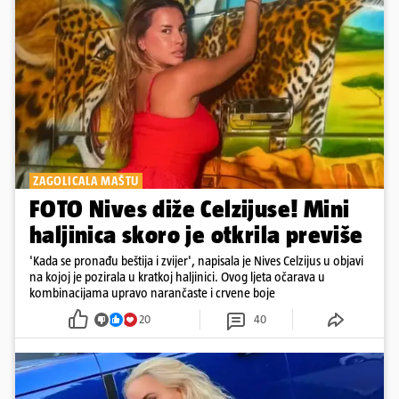
ZAGOLICALA MAŠTU
FOTO Nives diže Celzijuse! Mini
haljinica skoro je otkrila previše
'Kada se pronađu beštija i zvijer', napisala je Nives Celzijus u objavi
na kojoj je pozirala u kratkoj haljinici. Ovog ljeta očarava u
kombinacijama upravo narančaste i crvene boje
20
40