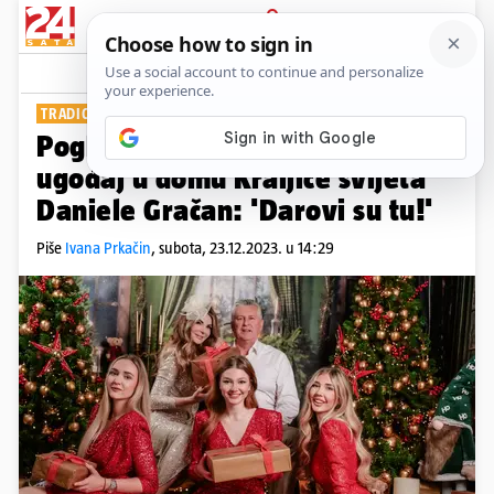
PRIJAVA
Show
Komentari
15
TRADICIONALNA FOTKA ZA BLAGDANE
Pogledajte kako izgleda božićni
ugođaj u domu Kraljice svijeta
Daniele Gračan: 'Darovi su tu!'
Piše
Ivana Prkačin
,
subota, 23.12.2023. u 14:29