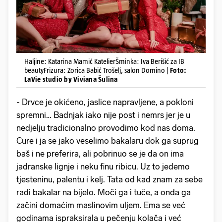
Haljine: Katarina Mamić KatelierŠminka: Iva Berišić za IB
beautyFrizura: Zorica Babić Trošelj, salon Domino |
Foto:
LaVie studio by Viviana Šulina
- Drvce je okićeno, jaslice napravljene, a pokloni
spremni… Badnjak iako nije post i nemrs jer je u
nedjelju tradicionalno provodimo kod nas doma.
Cure i ja se jako veselimo bakalaru dok ga suprug
baš i ne preferira, ali pobrinuo se je da on ima
jadranske lignje i neku finu ribicu. Uz to jedemo
tjesteninu, palentu i kelj. Tata od kad znam za sebe
radi bakalar na bijelo. Moči ga i tuče, a onda ga
začini domaćim maslinovim uljem. Ema se već
godinama ispraksirala u pečenju kolača i već