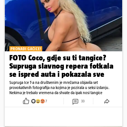
PRONAĐI GAĆICE!
FOTO Coco, gdje su ti tangice?
Supruga slavnog repera fotkala
se ispred auta i pokazala sve
Supruga Ice T-a na društvenim je mrežama objavila set
provokativnih fotografija na kojima je pozirala u seksi izdanju.
Nekima je trebalo vremena da shvate da ipak nosi tangice
7
33