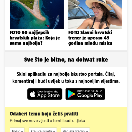
plićaka
FOTO 50 najljepših
FOTO Slavni hrvatski
hrvatskih plaža: Koja je
trener je upecao 49
vama najbolja?
godina mlađu misicu
Sve što je bitno, na dohvat ruke
Skini aplikaciju za najbolje iskustvo portala. Čitaj,
komentiraj i budi uvijek u toku s najnovijim vijestima.
Odaberi temu koju želiš pratiti
Primaj sve nove vijesti o temi i budi u tijeku
božić
kraljica svijeta
daniela gračan