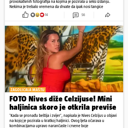
provokativnih fotografija na kojima je pozirala u seksi izdanju.
Nekima je trebalo vremena da shvate da ipak nosi tangice
14
56
ZAGOLICALA MAŠTU
FOTO Nives diže Celzijuse! Mini
haljinica skoro je otkrila previše
'Kada se pronađu beštija i zvijer', napisala je Nives Celzijus u objavi
na kojoj je pozirala u kratkoj haljinici. Ovog ljeta očarava u
kombinacijama upravo narančaste i crvene boje