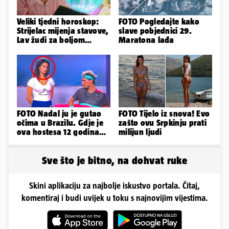
Veliki tjedni horoskop:
FOTO Pogledajte kako
Strijelac mijenja stavove,
slave pobjednici 29.
Lav žudi za boljom
Maratona lađa
plaćom, Bik je rastresen
FOTO Nadal ju je gutao
FOTO Tijelo iz snova! Evo
očima u Brazilu. Gdje je
zašto ovu Srpkinju prati
ova hostesa 12 godina
milijun ljudi
poslije i kako izgleda?
Sve što je bitno, na dohvat ruke
Skini aplikaciju za najbolje iskustvo portala. Čitaj,
komentiraj i budi uvijek u toku s najnovijim vijestima.