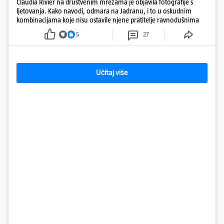
Claudia Rivier na društvenim mrežama je objavila fotografije s
ljetovanja. Kako navodi, odmara na Jadranu, i to u oskudnim
kombinacijama koje nisu ostavile njene pratitelje ravnodušnima
5
27
Učitaj više