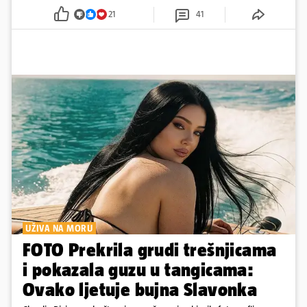
21
41
UŽIVA NA MORU
FOTO Prekrila grudi trešnjicama
i pokazala guzu u tangicama:
Ovako ljetuje bujna Slavonka