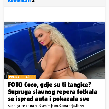
Komentari
3
PRONAĐI GAĆICE!
FOTO Coco, gdje su ti tangice?
Supruga slavnog repera fotkala
se ispred auta i pokazala sve
Supruga Ice T-a na društvenim je mrežama objavila set