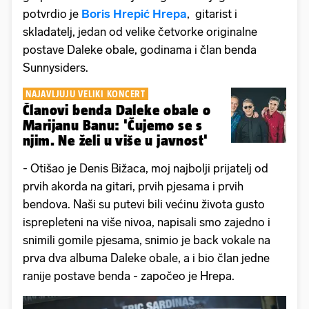
potvrdio je
Boris Hrepić Hrepa
, gitarist i
skladatelj, jedan od velike četvorke originalne
postave Daleke obale, godinama i član benda
Sunnysiders.
NAJAVLJUJU VELIKI KONCERT
Članovi benda Daleke obale o
Marijanu Banu: 'Čujemo se s
njim. Ne želi u više u javnost'
- Otišao je Denis Bižaca, moj najbolji prijatelj od
prvih akorda na gitari, prvih pjesama i prvih
bendova. Naši su putevi bili većinu života gusto
isprepleteni na više nivoa, napisali smo zajedno i
snimili gomile pjesama, snimio je back vokale na
prva dva albuma Daleke obale, a i bio član jedne
ranije postave benda - započeo je Hrepa.