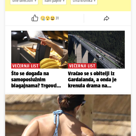
one direction
liam payne
crna kronika
31