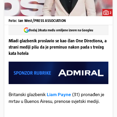
2
Foto: Ian West/PRESS ASSOCIATION
Dodaj 24sata među omiljene izvore na Googleu
Mladi glazbenik proslavio se kao član One Directiona, a
strani mediji pišu da je preminuo nakon pada s trećeg
kata hotela
Britanski glazbenik
Liam Payne
(31) pronađen je
mrtav u Buenos Airesu, prenose svjetski mediji.