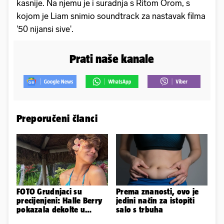
kasnije. Na njemu je i suradnja s Ritom Orom, s
kojom je Liam snimio soundtrack za nastavak filma
'50 nijansi sive'.
Prati naše kanale
Preporučeni članci
FOTO Grudnjaci su
Prema znanosti, ovo je
precijenjeni: Halle Berry
jedini način za istopiti
pokazala dekolte u
salo s trbuha
zavodljivoj satenskoj