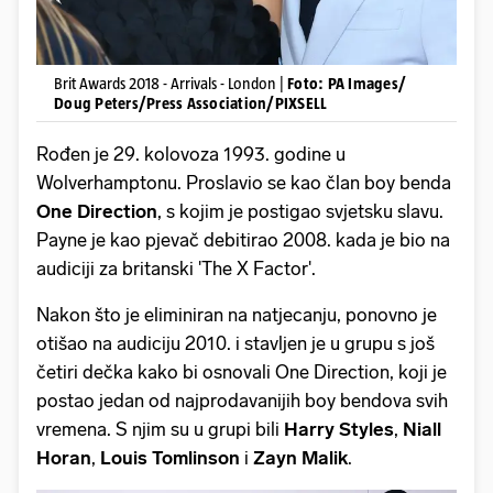
Brit Awards 2018 - Arrivals - London |
Foto: PA Images/
Doug Peters/Press Association/PIXSELL
Rođen je 29. kolovoza 1993. godine u
Wolverhamptonu. Proslavio se kao član boy benda
One
Direction
, s kojim je postigao svjetsku slavu.
Payne je kao pjevač debitirao 2008. kada je bio na
audiciji za britanski 'The X Factor'.
Nakon što je eliminiran na natjecanju, ponovno je
otišao na audiciju 2010. i stavljen je u grupu s još
četiri dečka kako bi osnovali One Direction, koji je
postao jedan od najprodavanijih boy bendova svih
vremena. S njim su u grupi bili
Harry
Styles
,
Niall
Horan
,
Louis
Tomlinson
i
Zayn
Malik
.