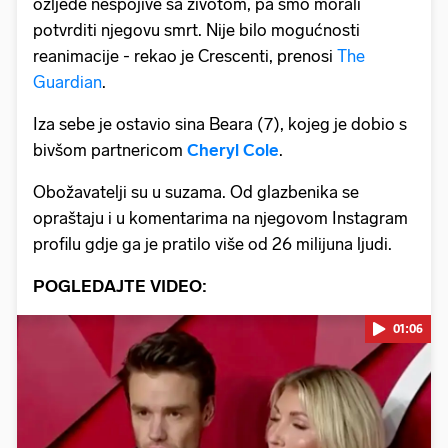
ozljede nespojive sa životom, pa smo morali
potvrditi njegovu smrt. Nije bilo mogućnosti
reanimacije - rekao je Crescenti, prenosi
The
Guardian
.
Iza sebe je ostavio sina Beara (7), kojeg je dobio s
bivšom partnericom
Cheryl Cole
.
Obožavatelji su u suzama. Od glazbenika se
opraštaju i u komentarima na njegovom Instagram
profilu gdje ga je pratilo više od 26 milijuna ljudi.
POGLEDAJTE VIDEO:
01:06