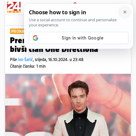
PRIJAVA
Show
PRONAŠLI GA MRTVOG
Preminuo je Liam Payne (31),
bivši član One Directiona
Piše
Ivo Šarić
,
srijeda, 16.10.2024. u 23:48
Čitanje članka: 1 min