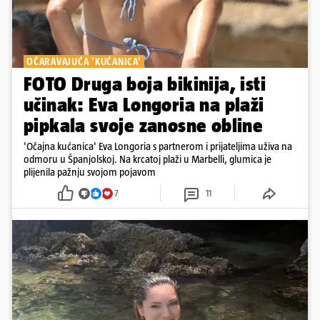
OČARAVAJUĆA 'KUĆANICA'
FOTO Druga boja bikinija, isti
učinak: Eva Longoria na plaži
pipkala svoje zanosne obline
'Očajna kućanica' Eva Longoria s partnerom i prijateljima uživa na
odmoru u Španjolskoj. Na krcatoj plaži u Marbelli, glumica je
plijenila pažnju svojom pojavom
7
11