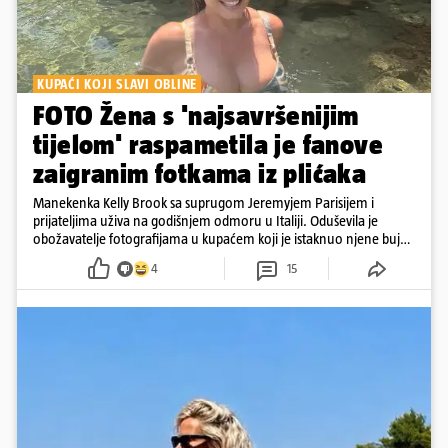
KUPAĆI KOJI SLAVI OBLINE
FOTO Žena s 'najsavršenijim
tijelom' raspametila je fanove
zaigranim fotkama iz plićaka
Manekenka Kelly Brook sa suprugom Jeremyjem Parisijem i
prijateljima uživa na godišnjem odmoru u Italiji. Oduševila je
obožavatelje fotografijama u kupaćem koji je istaknuo njene bujne
obline
4
15