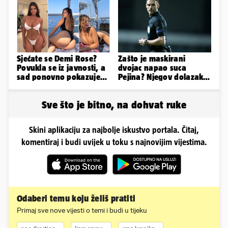
haljinici
Sjećate se Demi Rose?
Zašto je maskirani
Povukla se iz javnosti, a
dvojac napao suca
sad ponovno pokazuje
Pejina? Njegov dolazak u
obline. Ovako izgleda
Zračnu luku izazvao je
čuđenje
Sve što je bitno, na dohvat ruke
Skini aplikaciju za najbolje iskustvo portala. Čitaj,
komentiraj i budi uvijek u toku s najnovijim vijestima.
Odaberi temu koju želiš pratiti
Primaj sve nove vijesti o temi i budi u tijeku