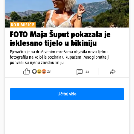
KOJI MIŠIĆI!
FOTO Maja Šuput pokazala je
isklesano tijelo u bikiniju
Pjevačica je na društvenim mrežama objavila novu ljetnu
fotografiju na kojoj je pozirala u kupaćem. Mnogi pratitelji
pohvalili su njenu zavidnu liniju
23
55
Učitaj više