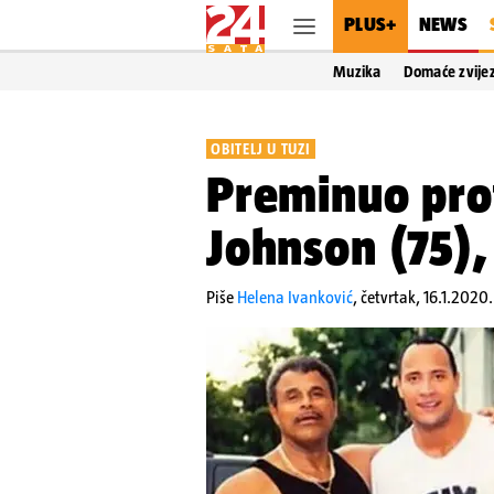
PLUS+
NEWS
Muzika
Domaće zvije
OBITELJ U TUZI
Preminuo prof
Johnson (75),
Piše
Helena Ivanković
,
četvrtak, 16.1.2020.