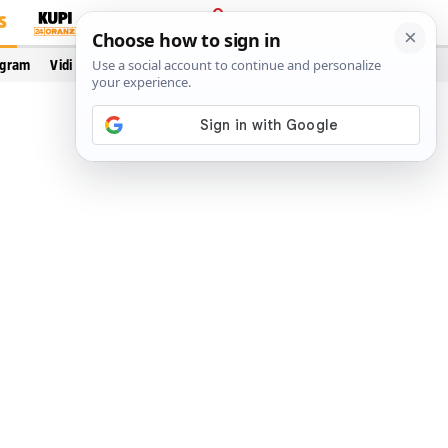
S
PRIJAVA
ogram
Vidi još…