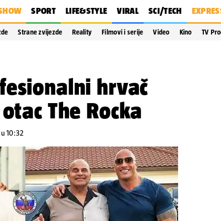
SHOW
SPORT
LIFE&STYLE
VIRAL
SCI/TECH
EXPRES
zde
Strane zvijezde
Reality
Filmovi i serije
Video
Kino
TV Pr
esionalni hrvač
 otac The Rocka
 u 10:32