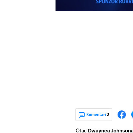
Komentari
2
Otac
Dwaynea Johnson