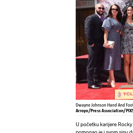
Dwayne Johnson Hand And Footp
Arroyo/Press Association/PIX
U početku karijere Rocky je
pomogao je i svom sinu 