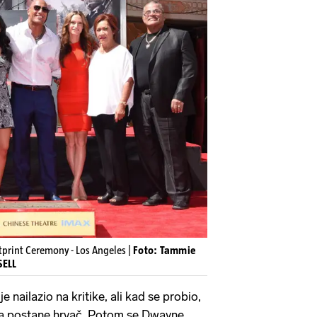
rint Ceremony - Los Angeles |
Foto: Tammie
SELL
 nailazio na kritike, ali kad se probio,
da postane hrvač. Potom se Dwayne