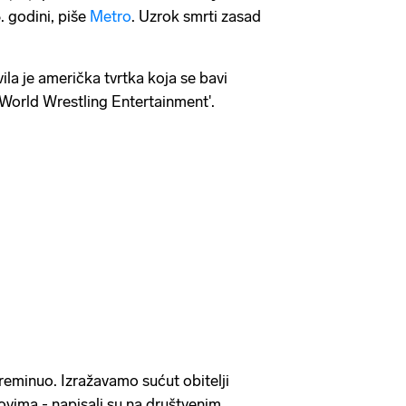
. godini, piše
Metro
. Uzrok smrti zasad
vila je američka tvrtka koja se bavi
'World Wrestling Entertainment'.
preminuo. Izražavamo sućut obitelji
novima - napisali su na društvenim