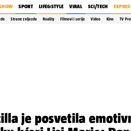
SHOW
SPORT
LIFE&STYLE
VIRAL
SCI/TECH
EXPRES
zde
Strane zvijezde
Reality
Filmovi i serije
Video
Kino
TV Pr
cilla je posvetila emotiv