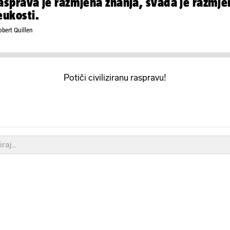
asprava je razmjena znanja, svađa je razmje
eukosti.
obert Quillen
Potiči civiliziranu raspravu!