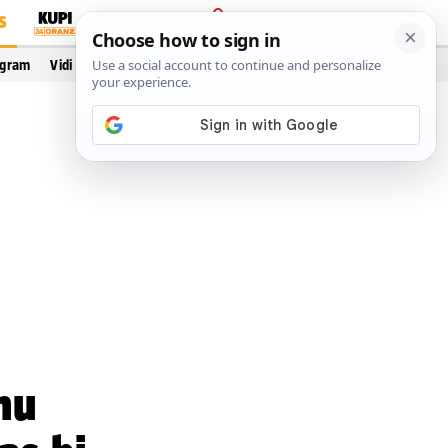
S
PRIJAVA
ogram
Vidi još…
nu