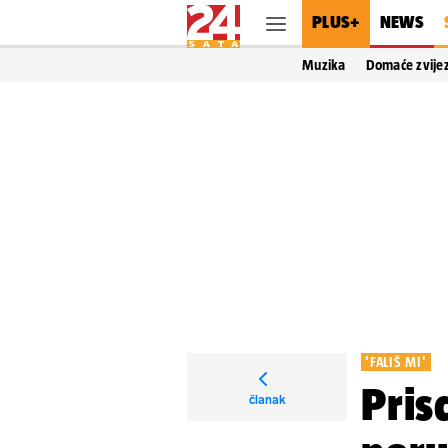
PLUS+
NEWS
Muzika
Domaće zvije
'FALIŠ MI'
Pris
članak