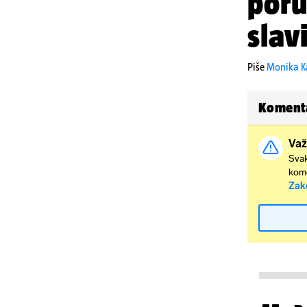
poru
slav
Piše
Monika K
Koment
Važ
Svak
kome
Zak