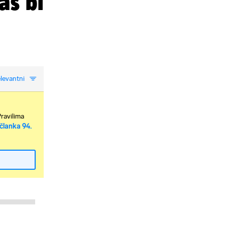
as bi
levantni
Pravilima
članka 94.