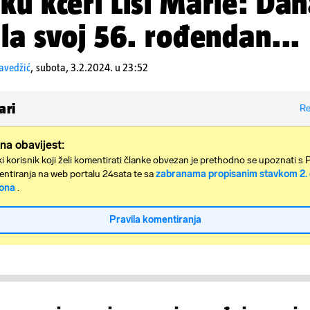
ku kćeri Lisi Marie: Dan
ila svoj 56. rođendan...
avedžić
,
subota, 3.2.2024. u 23:52
ari
Re
na obavijest:
i korisnik koji želi komentirati članke obvezan je prethodno se upoznati s 
ntiranja na web portalu 24sata te sa
zabranama propisanim stavkom 2. 
ona
.
Pravila komentiranja