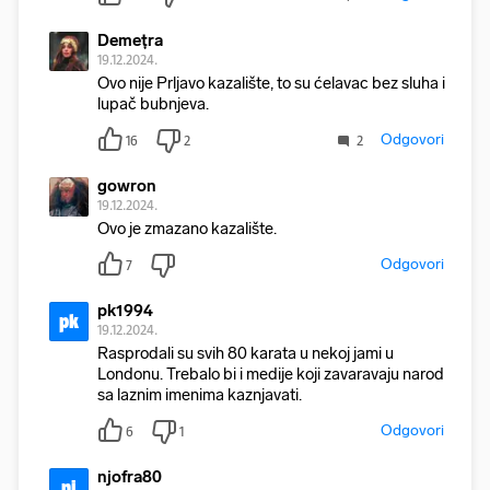
Demețra
19.12.2024.
Ovo nije Prljavo kazalište, to su ćelavac bez sluha i
lupač bubnjeva.
Odgovori
16
2
2
gowron
19.12.2024.
Ovo je zmazano kazalište.
Odgovori
7
pk1994
pk
19.12.2024.
Rasprodali su svih 80 karata u nekoj jami u
Londonu. Trebalo bi i medije koji zavaravaju narod
sa laznim imenima kaznjavati.
Odgovori
6
1
njofra80
nj