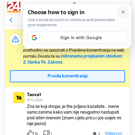
PRIJAVA
Komentari
16
Relevantni
Važna obavijest:
Svaki korisnik koji želi komentirati članke obvezan je
prethodno se upoznati s Pravilima komentiranja na web
portalu 24sata te sa
zabranama propisanim stavkom
2. članka 94. Zakona
.
Pravila komentiranja
Taova1
Ta
19.12.2024.
Zna se koji dvojac je the prljavo kazaliste… mene
samo zanima kako vam nije neugodno nastupati
pod istim imenom (znam cijelu pricu i jos uvijek mi
nije jasno)
Odgovori
16
1
2