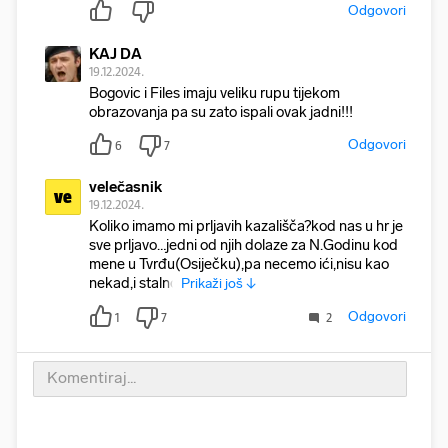
Odgovori
KAJ DA
19.12.2024.
Bogovic i Files imaju veliku rupu tijekom
obrazovanja pa su zato ispali ovak jadni!!!
Odgovori
6
7
velečasnik
ve
19.12.2024.
Koliko imamo mi prljavih kazališča?kod nas u hr je
sve prljavo…jedni od njih dolaze za N.Godinu kod
mene u Tvrđu(Osiječku),pa necemo ići,nisu kao
nekad,i stalno
Prikaži još ↓
Odgovori
1
7
2