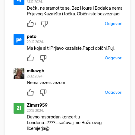
31.12.2024.
Dečki, ne sramotite se. Bez Houre i Bodalca nema
Prljavog Kazališta i točka. Obični ste bezveznjaci
Odgovori
1
peto
pe
29.12.2024.
Ma koje si ti Prljavo kazaliste.Papci obični.Fuj.
Odgovori
mikazgb
27.12.2024.
Nema veze s vezom
Odgovori
Zima1959
Zi
20.12.2024.
Davno rasprodan koncert u
Londonu...????....sačuvaj me Bože ovog
licemjerja@