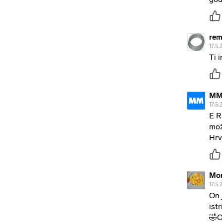
re
17.5.
Ti 
MM
MM
17.5.
E R
mož
Hr
Mor
17.5.
On 
ist
🤣O