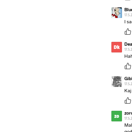
Blu
17.5.
I s
Dea
Dk
17.5.
Hah
Gib
17.5.
Kaj
zor
zo
17.5.
Mal
god