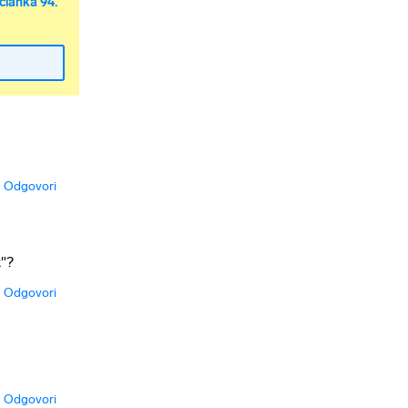
članka 94.
Odgovori
k"?
Odgovori
Odgovori