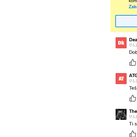
kome
Zak
Dea
Dk
17.5.
Dob
AT
AT
17.5.
Teš
The
17.5.
Ti 