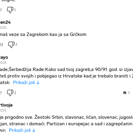
7
1
men24
2024.
imaš veze sa Zagrebom kao ja sa Grčkom
13
7
ayo
2024.
ade,Šerbedžija Rade:Kako sad tvoj zagreb,a 90/91. god. si izja
eš protiv svojih i pobjegao iz Hrvatske kad je trebalo braniti i
vatsku
Prikaži još ↓
7
2
1
tivoje
2024.
je prigodno sve. Žestoki Srbin, slavonac, ličan, slovenac, jugos
rijan, stranac i domaći. Partizan i europejac a sad i zagrepčanin.
visi
Prikaži još ↓