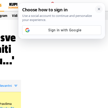
S
PRIJAVA
ogram
Vidi još…
 sve
iti
...'
levantni
Pravilima