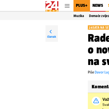
PLUS+
NEWS
Muzika
Domaće zvije
24SATA NA SE
Rade
članak
o no
na s
Piše
Davor Lug
Koment
Važ
Svak