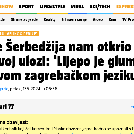
SHOW
SPORT
LIFE&STYLE
VIRAL
SCI/TECH
EXPRES
zde
Strane zvijezde
Reality
Filmovi i serije
Video
Kino
TV Pr
TU 'VELIKOG PERICE'
 Šerbedžija nam otkrio
voj ulozi: 'Lijepo je glum
vom zagrebačkom jeziku
arić
,
petak, 17.5.2024. u 06:56
ari
77
Re
na obavijest:
i korisnik koji želi komentirati članke obvezan je prethodno se upoznati s 