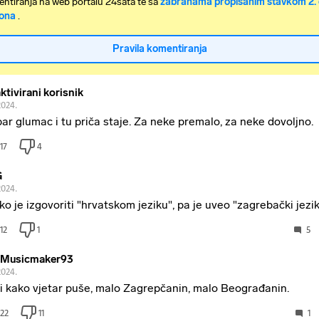
ntiranja na web portalu 24sata te sa
zabranama propisanim stavkom 2. 
ona
.
Pravila komentiranja
ktivirani korisnik
2024.
ar glumac i tu priča staje. Za neke premalo, za neke dovoljno.
17
4
G
2024.
ko je izgovoriti "hrvatskom jeziku", pa je uveo "zagrebački jezi
12
1
5
Musicmaker93
2024.
si kako vjetar puše, malo Zagrepčanin, malo Beograđanin.
22
11
1