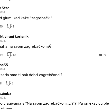
e Star
2024.
ad glumi kad kaže "zagrebački"
10
1
ktivirani korisnik
2024.
aha na svom zagrebačkom🤣
19
10
19
bs55
2024.
 sada smo ti pak dobri zagrebčanci?
8
2
ozimba
2024.
o ulagivanja s "Na svom zagrebačkom:.... ?!?! Pa on ekavicu ple
 stigne.