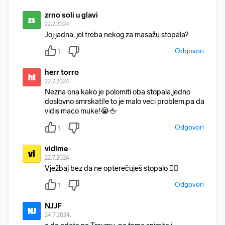
zrno soli u glavi
zs
22.7.2024.
Joj jadna, jel treba nekog za masažu stopala?
Odgovori
1
herr torro
ht
22.7.2024.
Nezna ona kako je polomiti oba stopala,jedno
doslovno smrskati!e to je malo veci problem,pa da
vidis maco muke!😭🖕
Odgovori
1
vidime
vi
22.7.2024.
Vježbaj bez da ne opterečuješ stopalo 🤷‍♂️
Odgovori
1
NJJF
NJ
24.7.2024.