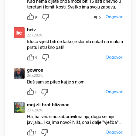
Kad nema dijete onda moze biti 15 sati dnevno u
teretani i lomiti kosti. Svatko ima svoju zabavu.
Odgovori
9
5
beiv
be
22.7.2024.
Iduća vijest biti će kako je slomila nokat na malom
prstu i strašno pati!
Odgovori
4
gowron
23.7.2024.
Baš sam se pitao kaj je s njom
Odgovori
1
moj.zli.brat.blizanac
23.7.2024.
Ha, ha, već smo zaboravili na nju, dugo se nije
javljala... i kaj ima novo? Ništ, ona i dalje "vježba"...
Odgovori
1