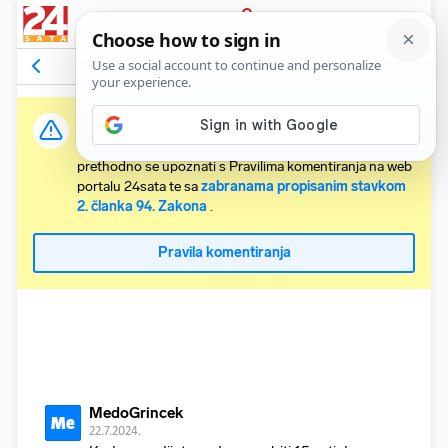
PRIJAVA
Komentari
22
Relevantni
Važna obavijest:
Svaki korisnik koji želi komentirati članke obvezan je
prethodno se upoznati s Pravilima komentiranja na web
portalu 24sata te sa
zabranama propisanim stavkom
2. članka 94. Zakona
.
Pravila komentiranja
MedoGrincek
Me
22.7.2024.