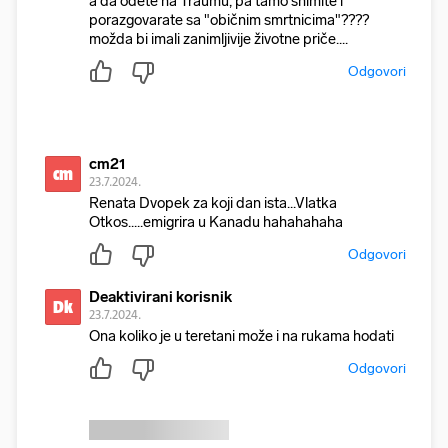
a da odete na Traumu, pa tamo snimite i
porazgovarate sa "običnim smrtnicima"????
možda bi imali zanimljivije životne priče....
Odgovori
cm21
cm
23.7.2024.
Renata Dvopek za koji dan ista...Vlatka
Otkos.....emigrira u Kanadu hahahahaha
Odgovori
Deaktivirani korisnik
Dk
23.7.2024.
Ona koliko je u teretani može i na rukama hodati
Odgovori