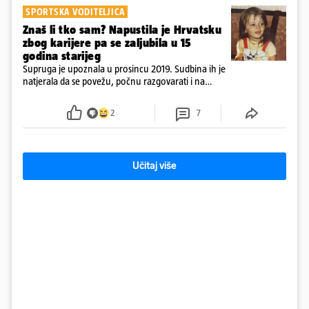
SPORTSKA VODITELJICA
Znaš li tko sam? Napustila je Hrvatsku
zbog karijere pa se zaljubila u 15
godina starijeg
Supruga je upoznala u prosincu 2019. Sudbina ih je
natjerala da se povežu, počnu razgovarati i na
kraju provode vrijeme upoznavajući se
2
7
Učitaj više