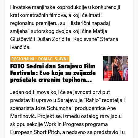
Hrvatske manjinske koprodukcije u konkurenciji
kratkometražnih filmova, a koji će imati i
regionalnu premijeru, su "Histerični napadaj
smijeha" autorskog dvojca koji čine Matija
Gluščević i Dušan Zorić te "Kad svane" Stefana
Ivančića.
REGIONALNI I DOMAĆI SLAVNI
FOTO Sedmi dan Sarajevo Film
Festivala: Evo koje su zvijezde
prošetale crvenim tepihom...
Jedan od filmova koji će se javnosti prvi put
predstaviti upravo u Sarajevu je "Rahlo" redatelja i
scenarista Joze Schumcha i producentice Ane
Martinović. Projekt se, između ostalog razvijao u
sklopu sekcije Work in Progress programa
European Short Pitch, a nedavno se predstavio i u