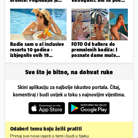
sad
betonom; Liječnica: U
bolnici su
Radio sam u al inclusive
FOTO Od haltera do
resortu 10 godina -
premalenih badića: I
izbjegnite ovih 19
poznate dame muče
grešaka i olakšajte si
vrućine, evo kako su
odmor
pozirale
Sve što je bitno, na dohvat ruke
Skini aplikaciju za najbolje iskustvo portala. Čitaj,
komentiraj i budi uvijek u toku s najnovijim vijestima.
Odaberi temu koju želiš pratiti
Primaj sve nove vijesti o temi i budi u tijeku