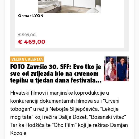
VELIKA GALERIJA
FOTO Završio 30. SFF: Evo tko je
sve od zvijezda bio na crvenom
tepihu u tjedan dana festivala...
Hrvatski filmovi i manjinske koprodukcije u
konkurenciji dokumentarnih filmova su i "Crveni
tobogan" u režiji Nebojše Slijepčevića, "Lekcije
mog tate" koji režira Dalija Dozet, "Bosanski vitez"
Tarika Hodžića te "Oho Film" koji je režirao Damjan
Kozole.