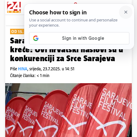
PRIJAVA
Show
Komentari
1
OD 15. DO 22. KOLOVOZA
Sarajevo Film Festival uskoro
kreće: Ovi hrvatski naslovi su u
konkurenciji za Srce Sarajeva
Piše
HINA
,
srijeda, 23.7.2025. u 14:51
Čitanje članka: < 1 min