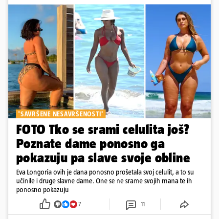
'SAVRŠENE NESAVRŠENOSTI'
FOTO Tko se srami celulita još?
Poznate dame ponosno ga
pokazuju pa slave svoje obline
Eva Longoria ovih je dana ponosno prošetala svoj celulit, a to su
učinile i druge slavne dame. One se ne srame svojih mana te ih
ponosno pokazuju
7
11