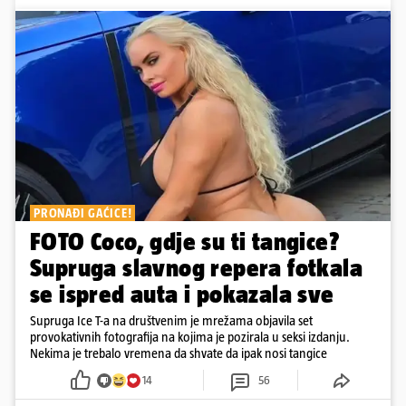
PRONAĐI GAĆICE!
FOTO Coco, gdje su ti tangice?
Supruga slavnog repera fotkala
se ispred auta i pokazala sve
Supruga Ice T-a na društvenim je mrežama objavila set
provokativnih fotografija na kojima je pozirala u seksi izdanju.
Nekima je trebalo vremena da shvate da ipak nosi tangice
14
56