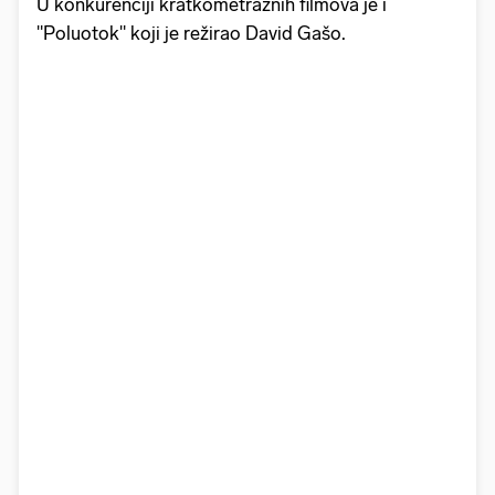
U konkurenciji kratkometražnih filmova je i
"Poluotok" koji je režirao David Gašo.