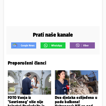
Prati naše kanale
Preporučeni članci
FOTO Vanja iz
Dva dječaka ozlijeđena u
'Savršenog' više nije
padu balkona!
brineta! Pogledajte je
Vatrogasci: Bili su pod