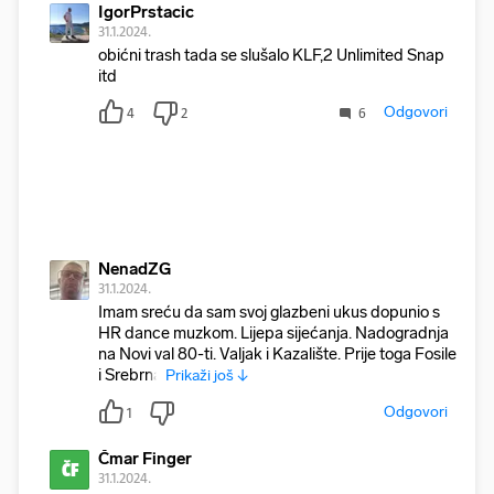
IgorPrstacic
31.1.2024.
obićni trash tada se slušalo KLF,2 Unlimited Snap
itd
Odgovori
4
2
6
NenadZG
31.1.2024.
Imam sreću da sam svoj glazbeni ukus dopunio s
HR dance muzkom. Lijepa sijećanja. Nadogradnja
na Novi val 80-ti. Valjak i Kazalište. Prije toga Fosile
i Srebrna
Prikaži još ↓
Odgovori
1
Čmar Finger
ČF
31.1.2024.