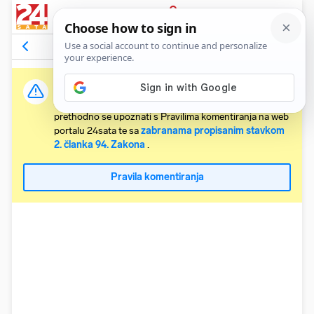
PRIJAVA
Komentari
31
Relevantni
Važna obavijest:
Svaki korisnik koji želi komentirati članke obvezan je
prethodno se upoznati s Pravilima komentiranja na web
portalu 24sata te sa
zabranama propisanim stavkom
2. članka 94. Zakona
.
Pravila komentiranja