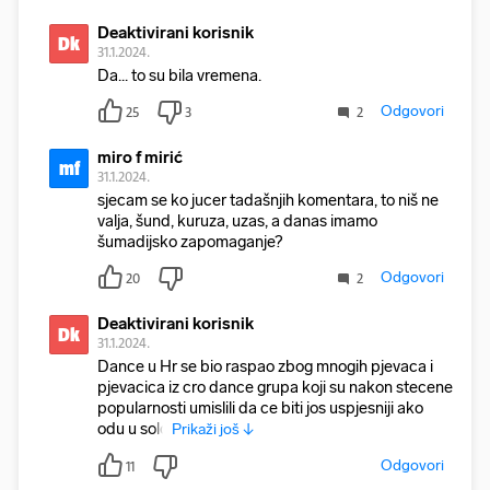
Deaktivirani korisnik
Dk
31.1.2024.
Da... to su bila vremena.
Odgovori
25
3
2
miro f mirić
mf
31.1.2024.
sjecam se ko jucer tadašnjih komentara, to niš ne
valja, šund, kuruza, uzas, a danas imamo
šumadijsko zapomaganje?
Odgovori
20
2
Deaktivirani korisnik
Dk
31.1.2024.
Dance u Hr se bio raspao zbog mnogih pjevaca i
pjevacica iz cro dance grupa koji su nakon stecene
popularnosti umislili da ce biti jos uspjesniji ako
odu u solo
Prikaži još ↓
Odgovori
11