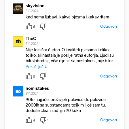
skyvision
31.1.2024.
kad nema ljubavi...kakva pjesma i kakav ritam
Odgovori
6
TheC
Th
31.1.2024.
Nije to ništa čudno. O kvaliteti pjesama koliko
toliko, ali nastala je poslije ratna euforija. Ljudi su
bili slobodniji, više cijenili samostalnost, nije bilo w
Prikaži još ↓
Odgovori
3
nomistakes
no
31.1.2024.
90te najjače, preživjeh polovicu do polovice
2000ih sa supstancama teškim i još sam tu,
doduše clean zadnjih 20 kuka
Odgovori
4
1