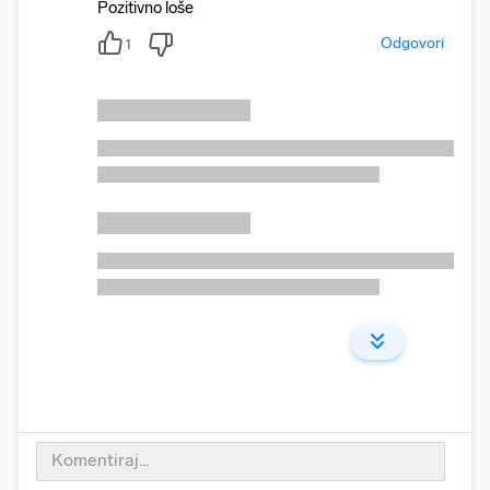
Pozitivno loše
Odgovori
1