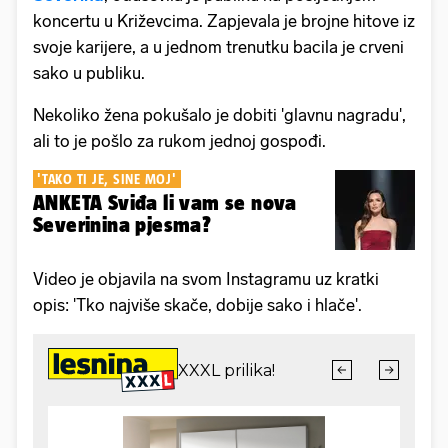
koncertu u Križevcima. Zapjevala je brojne hitove iz
svoje karijere, a u jednom trenutku bacila je crveni
sako u publiku.
Nekoliko žena pokušalo je dobiti 'glavnu nagradu',
ali to je pošlo za rukom jednoj gospođi.
'TAKO TI JE, SINE MOJ'
ANKETA Sviđa li vam se nova
Severinina pjesma?
Video je objavila na svom Instagramu uz kratki
opis: 'Tko najviše skače, dobije sako i hlače'.