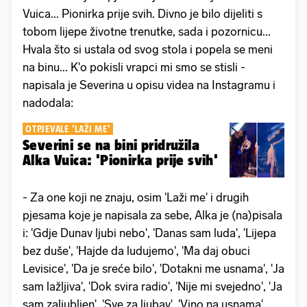
Vuica... Pionirka prije svih. Divno je bilo dijeliti s
tobom lijepe životne trenutke, sada i pozornicu...
Hvala što si ustala od svog stola i popela se meni
na binu... K'o pokisli vrapci mi smo se stisli -
napisala je Severina u opisu videa na Instagramu i
nadodala:
OTPJEVALE 'LAŽI ME'
Severini se na bini pridružila
Alka Vuica: 'Pionirka prije svih'
- Za one koji ne znaju, osim 'Laži me' i drugih
pjesama koje je napisala za sebe, Alka je (na)pisala
i: 'Gdje Dunav ljubi nebo', 'Danas sam luda', 'Lijepa
bez duše', 'Hajde da ludujemo', 'Ma daj obuci
Levisice', 'Da je sreće bilo', 'Dotakni me usnama', 'Ja
sam lažljiva', 'Dok svira radio', 'Nije mi svejedno', 'Ja
sam zaljubljen', 'Sve za ljubav', 'Vino na usnama',