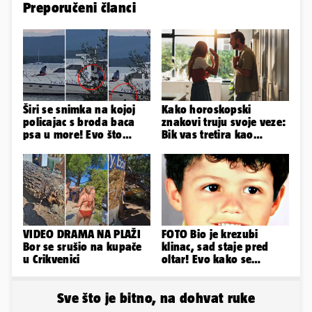
Preporučeni članci
Širi se snimka na kojoj
Kako horoskopski
policajac s broda baca
znakovi truju svoje veze:
psa u more! Evo što
Bik vas tretira kao
kažu: 'Samo smo ga
vlasništvo, Jarcu je veza
pustili'
ugovor
VIDEO DRAMA NA PLAŽI
FOTO Bio je krezubi
Bor se srušio na kupače
klinac, sad staje pred
u Crikvenici
oltar! Evo kako se
mijenjao jedan od
najvećih...
Sve što je bitno, na dohvat ruke