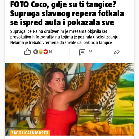
FOTO Coco, gdje su ti tangice?
Supruga slavnog repera fotkala
se ispred auta i pokazala sve
Supruga Ice T-a na društvenim je mrežama objavila set
provokativnih fotografija na kojima je pozirala u seksi izdanju.
Nekima je trebalo vremena da shvate da ipak nosi tangice
14
56
ZAGOLICALA MAŠTU