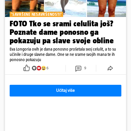
'SAVRŠENE NESAVRŠENOSTI'
FOTO Tko se srami celulita još?
Poznate dame ponosno ga
pokazuju pa slave svoje obline
Eva Longoria ovih je dana ponosno prošetala svoj celulit, a to su
učinile i druge slavne dame. One se ne srame svojih mana te ih
ponosno pokazuju
6
9
Učitaj više