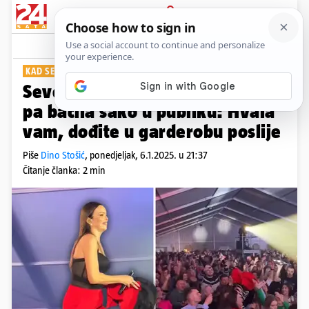
PRIJAVA
Show
Komentari
24
KAD SEVE ČASTI...
Severina se skidala na koncertu
pa bacila sako u publiku: Hvala
vam, dođite u garderobu poslije
Piše
Dino Stošić
,
ponedjeljak, 6.1.2025. u 21:37
Čitanje članka: 2 min