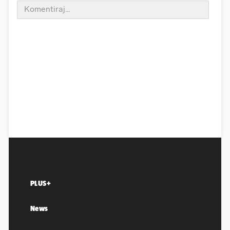
PLUS+
News