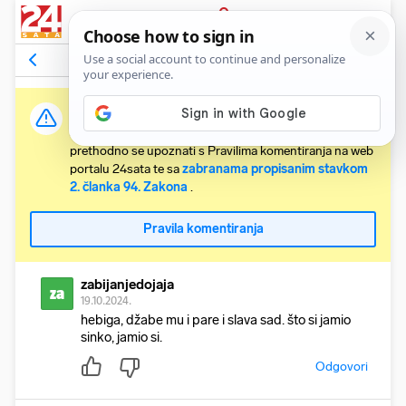
PRIJAVA
Komentari
1
Relevantni
Važna obavijest:
Svaki korisnik koji želi komentirati članke obvezan je
prethodno se upoznati s Pravilima komentiranja na web
portalu 24sata te sa
zabranama propisanim stavkom
2. članka 94. Zakona
.
Pravila komentiranja
zabijanjedojaja
za
19.10.2024.
hebiga, džabe mu i pare i slava sad. što si jamio
sinko, jamio si.
Odgovori