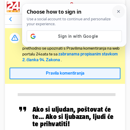
PRIJAVA
Komentari
Relevantni
Važna obavijest:
Svaki korisnik koji želi komentirati članke obvezan je
prethodno se upoznati s Pravilima komentiranja na web
portalu 24sata te sa
zabranama propisanim stavkom
2. članka 94. Zakona
.
Pravila komentiranja
Ako si uljudan, poštovat će
te… Ako si ljubazan, ljudi će
te prihvatiti!