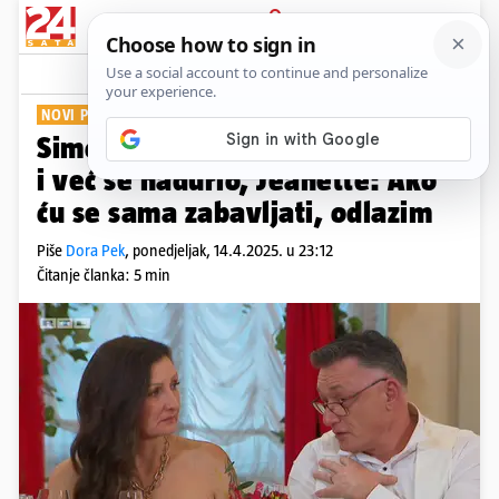
PRIJAVA
Show
Komentari
4
NOVI PAR, NOVE DRAME
Simon tek stigao u Brak na prvu
i već se nadurio, Jeanette: Ako
ću se sama zabavljati, odlazim
Piše
Dora Pek
,
ponedjeljak, 14.4.2025. u 23:12
Čitanje članka: 5 min