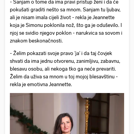
- Sanjam o tome da ima pravi pristup ženi i da će
pokušati graditi nešto sa mnom. Sanjam tu ljubav,
ali je nisam imala cijeli život - rekla je Jeannette
koja je Simonu poklonila nož, što ga je oduševilo. I
njoj se svidio njegov poklon - narukvica sa sovom i
znakom beskonačnosti.
- Želim pokazati svoje pravo 'ja' i da taj čovjek
shvati da ima jednu otvorenu, zanimljivu, zabavnu,
blesavu osobu, ali nekoga tko ga neće prevariti.
Želim da uživa sa mnom u toj mojoj blesavštinu -
rekla je emotivna Jeannette.