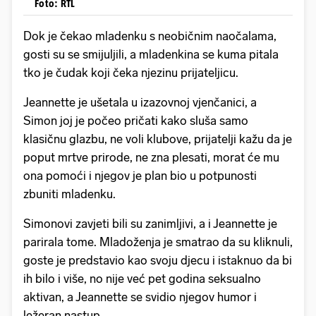
Foto: RTL
Dok je čekao mladenku s neobičnim naočalama,
gosti su se smijuljili, a mladenkina se kuma pitala
tko je čudak koji čeka njezinu prijateljicu.
Jeannette je ušetala u izazovnoj vjenčanici, a
Simon joj je počeo pričati kako sluša samo
klasičnu glazbu, ne voli klubove, prijatelji kažu da je
poput mrtve prirode, ne zna plesati, morat će mu
ona pomoći i njegov je plan bio u potpunosti
zbuniti mladenku.
Simonovi zavjeti bili su zanimljivi, a i Jeannette je
parirala tome. Mladoženja je smatrao da su kliknuli,
goste je predstavio kao svoju djecu i istaknuo da bi
ih bilo i više, no nije već pet godina seksualno
aktivan, a Jeannette se svidio njegov humor i
ležeran nastup.