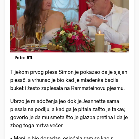
Foto: RTL
Tijekom prvog plesa Simon je pokazao da je sjajan
plesač, a vrhunac je bio kad je mladenka bacila
buket i žesto zaplesala na Rammsteinovu pjesmu.
Ubrzo je mladoženja jeo dok je Jeannette sama
plesala na podiju, a kad ga je pitala zašto je takav,
govorio je da mu smeta što je glazba pretiha i da je
zbog toga mrtva večer.
- Meni je bio dosadan, osjećala sam se kao s