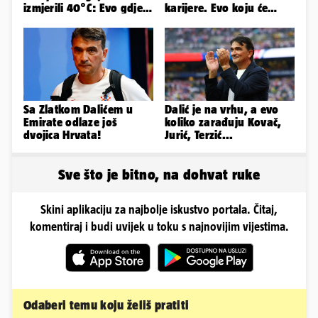
izmjerili 40°C: Evo gdje
karijere. Evo koju će
je najgore i kada stiže
reprezentaciju preuzeti!
spas
Sa Zlatkom Dalićem u
Dalić je na vrhu, a evo
Emirate odlaze još
koliko zarađuju Kovač,
dvojica Hrvata!
Jurić, Terzić...
Sve što je bitno, na dohvat ruke
Skini aplikaciju za najbolje iskustvo portala. Čitaj,
komentiraj i budi uvijek u toku s najnovijim vijestima.
Odaberi temu koju želiš pratiti