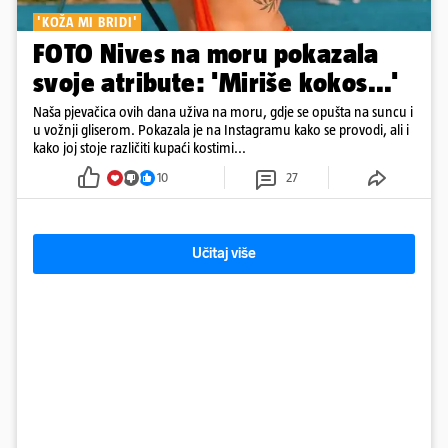
'KOŽA MI BRIDI'
FOTO Nives na moru pokazala
svoje atribute: 'Miriše kokos...'
Naša pjevačica ovih dana uživa na moru, gdje se opušta na suncu i
u vožnji gliserom. Pokazala je na Instagramu kako se provodi, ali i
kako joj stoje različiti kupaći kostimi...
10
27
Učitaj više