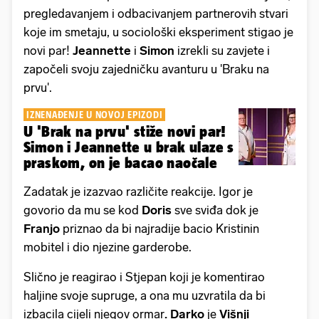
pregledavanjem i odbacivanjem partnerovih stvari
koje im smetaju, u sociološki eksperiment stigao je
novi par!
Jeannette
i
Simon
izrekli su zavjete i
započeli svoju zajedničku avanturu u 'Braku na
prvu'.
IZNENAĐENJE U NOVOJ EPIZODI
U 'Brak na prvu' stiže novi par!
Simon i Jeannette u brak ulaze s
praskom, on je bacao naočale
Zadatak je izazvao različite reakcije. Igor je
govorio da mu se kod
Doris
sve sviđa dok je
Franjo
priznao da bi najradije bacio Kristinin
mobitel i dio njezine garderobe.
Slično je reagirao i Stjepan koji je komentirao
haljine svoje supruge, a ona mu uzvratila da bi
izbacila cijeli njegov ormar
. Darko
je
Višnji