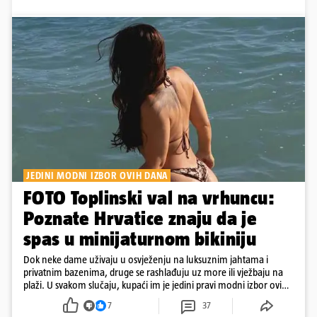
JEDINI MODNI IZBOR OVIH DANA
FOTO Toplinski val na vrhuncu:
Poznate Hrvatice znaju da je
spas u minijaturnom bikiniju
Dok neke dame uživaju u osvježenju na luksuznim jahtama i
privatnim bazenima, druge se rashlađuju uz more ili vježbaju na
plaži. U svakom slučaju, kupaći im je jedini pravi modni izbor ovih
dana
7
37