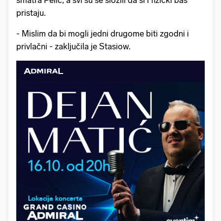
smatra Pelić, a svi su se složili da si i fizički baš
pristaju.
- Mislim da bi mogli jedni drugome biti zgodni i
privlačni - zaključila je Stasiow.