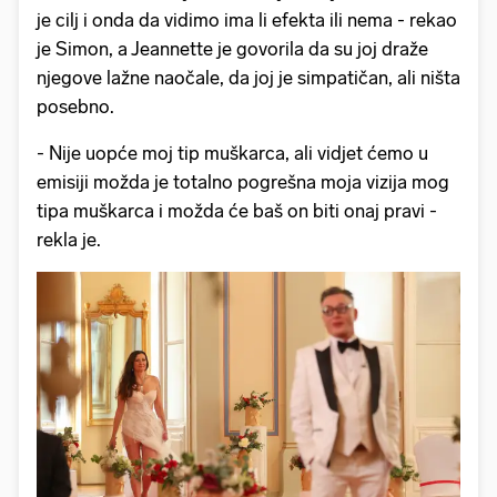
je cilj i onda da vidimo ima li efekta ili nema - rekao
je Simon, a Jeannette je govorila da su joj draže
njegove lažne naočale, da joj je simpatičan, ali ništa
posebno.
- Nije uopće moj tip muškarca, ali vidjet ćemo u
emisiji možda je totalno pogrešna moja vizija mog
tipa muškarca i možda će baš on biti onaj pravi -
rekla je.