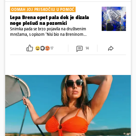
ODMAH JOJ PRISKOČILI U POMOĆ
Lepa Brena opet pala dok je dizala
noge plešući na pozornici
Snimka pada se brzo pojavila na društvenim
mrežama, s opisom 'Nisi bio na Breninom
koncertu, ako Brena nije pala pred tobom'.
Srećom, pjevačica se nije ozlijedila nego je s
17
14
osmijehom nastavila pjevati