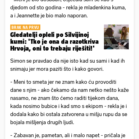
djedom od sto godina - rekla je mladenkina kuma,
a i Jeannette je bio malo naporan.
BRAK NA PRVU
Gledatelji opleli po Silvijinoj
kumi: 'Tko je ona da razotkriva
Hrvoja, oni to trebaju riješiti!'
Simon se pravdao da nije isto kad su sami i kad ih
snimaju jer mora paziti što i kako govori.
- Meni to smeta jer ne znam kako ću provoditi
dane s njim - ako čekamo da nam netko nešto kaže
nasamo, ne znam što ćemo raditi tijekom dana,
kada nosimo bubice i kad smo s ekipom - rekla je i
dodala kako bi ostala zatvorena u mišju rupu da se
bojala mišljenja drugih ljudi.
- Zabavan je, pametan, ali i malo napet - pričala je