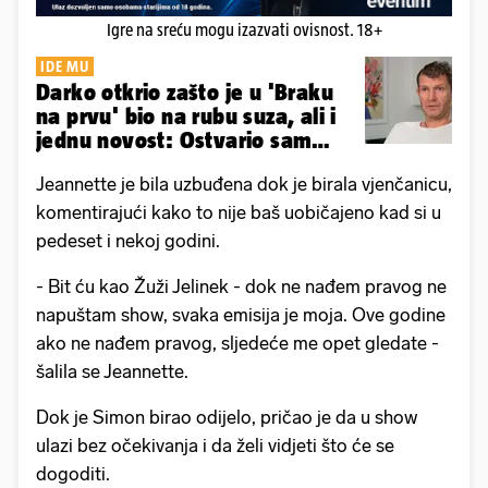
Igre na sreću mogu izazvati ovisnost. 18+
IDE MU
Darko otkrio zašto je u 'Braku
na prvu' bio na rubu suza, ali i
jednu novost: Ostvario sam
san!
Jeannette je bila uzbuđena dok je birala vjenčanicu,
komentirajući kako to nije baš uobičajeno kad si u
pedeset i nekoj godini.
- Bit ću kao Žuži Jelinek - dok ne nađem pravog ne
napuštam show, svaka emisija je moja. Ove godine
ako ne nađem pravog, sljedeće me opet gledate -
šalila se Jeannette.
Dok je Simon birao odijelo, pričao je da u show
ulazi bez očekivanja i da želi vidjeti što će se
dogoditi.