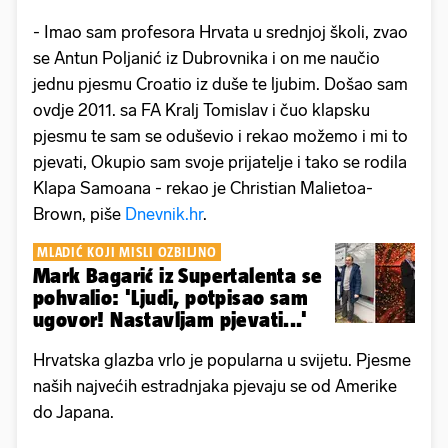
- Imao sam profesora Hrvata u srednjoj školi, zvao
se Antun Poljanić iz Dubrovnika i on me naučio
jednu pjesmu Croatio iz duše te ljubim. Došao sam
ovdje 2011. sa FA Kralj Tomislav i čuo klapsku
pjesmu te sam se oduševio i rekao možemo i mi to
pjevati, Okupio sam svoje prijatelje i tako se rodila
Klapa Samoana - rekao je Christian Malietoa-
Brown, piše
Dnevnik.hr
.
MLADIĆ KOJI MISLI OZBILJNO
Mark Bagarić iz Supertalenta se
pohvalio: 'Ljudi, potpisao sam
ugovor! Nastavljam pjevati...'
Hrvatska glazba vrlo je popularna u svijetu. Pjesme
naših najvećih estradnjaka pjevaju se od Amerike
do Japana.