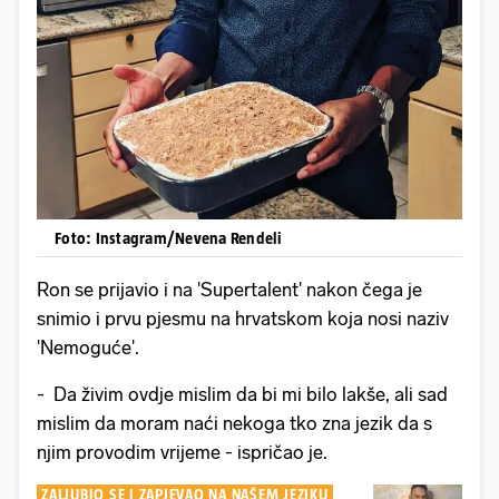
Foto: Instagram/Nevena Rendeli
Ron se prijavio i na 'Supertalent' nakon čega je
snimio i prvu pjesmu na hrvatskom koja nosi naziv
'Nemoguće'.
- Da živim ovdje mislim da bi mi bilo lakše, ali sad
mislim da moram naći nekoga tko zna jezik da s
njim provodim vrijeme - ispričao je.
ZALJUBIO SE I ZAPJEVAO NA NAŠEM JEZIKU