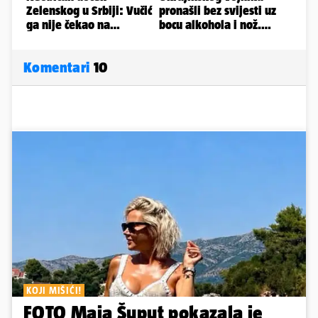
Komentari
10
KOJI MIŠIĆI!
FOTO Maja Šuput pokazala je