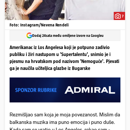
7
Foto: Instagram/Nevena Rendeli
Dodaj 24sata među omiljene izvore na Googleu
Amerikanac iz Los Angelesa koji je potpuno zadivio
publiku i žiri nastupom u 'Supertalentu', snimio je i
pjesmu na hrvatskom pod nazivom 'Nemoguće'. Pjevati
ga je naučila učiteljica glazbe iz Bugarske
Rezmišljao sam koja je moja povezanost. Mislim da
balkanska muzika ima puno emocija i puno duše.
Kada sam se vratio u Los Angeles, rekao sam -