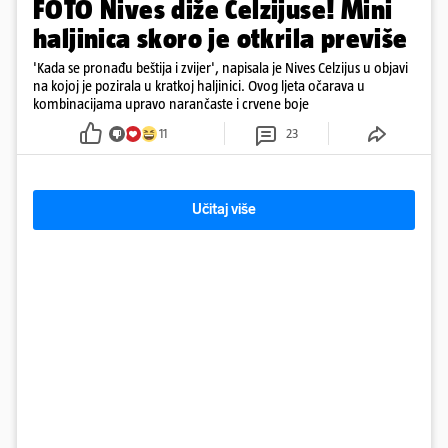
FOTO Nives diže Celzijuse! Mini
haljinica skoro je otkrila previše
'Kada se pronađu beštija i zvijer', napisala je Nives Celzijus u objavi
na kojoj je pozirala u kratkoj haljinici. Ovog ljeta očarava u
kombinacijama upravo narančaste i crvene boje
11
23
Učitaj više