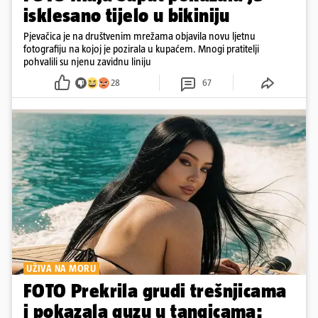
isklesano tijelo u bikiniju
Pjevačica je na društvenim mrežama objavila novu ljetnu
fotografiju na kojoj je pozirala u kupaćem. Mnogi pratitelji
pohvalili su njenu zavidnu liniju
28
67
UŽIVA NA MORU
FOTO Prekrila grudi trešnjicama
i pokazala guzu u tangicama: