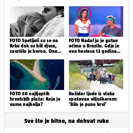
FOTO Spetljali su se na
FOTO Nadal ju je gutao
Krku dok su bili djeca,
očima u Brazilu. Gdje je
završilo je burno. Ona
ova hostesa 12 godina
sad želi 50 milijuna eura
poslije i kako izgleda?
FOTO 50 najljepših
Božidar ljude iz vlaka
hrvatskih plaža: Koja je
spašavao viljuškarom:
vama najbolja?
'Bilo je puno krvi'
Sve što je bitno, na dohvat ruke