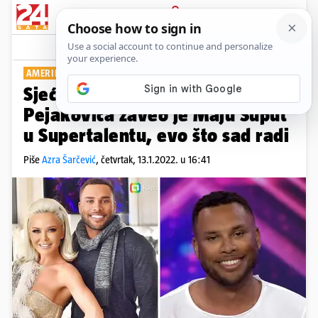
PRIJAVA
Show
Komentari
10
AMERIKANAC, ALI U DUŠI BALKANAC
Sjećate li se Rona? Hitom Zlatka
Pejakovića zaveo je Maju Šuput
u Supertalentu, evo što sad radi
Piše
Azra Šarčević
,
četvrtak, 13.1.2022. u 16:41