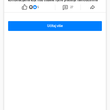
5
27
Učitaj više