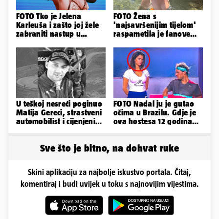
FOTO Tko je Jelena
FOTO Žena s
Karleuša i zašto joj žele
'najsavršenijim tijelom'
zabraniti nastup u
raspametila je fanove
Vodicama? Evo što je
zaigranim fotkama iz
govorila...
plićaka
U teškoj nesreći poginuo
FOTO Nadal ju je gutao
Matija Gereci, strastveni
očima u Brazilu. Gdje je
automobilist i cijenjeni
ova hostesa 12 godina
vatrogasac
poslije i kako izgleda?
Sve što je bitno, na dohvat ruke
Skini aplikaciju za najbolje iskustvo portala. Čitaj,
komentiraj i budi uvijek u toku s najnovijim vijestima.