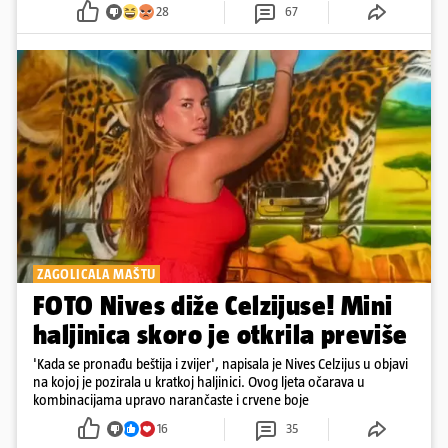
28
67
ZAGOLICALA MAŠTU
FOTO Nives diže Celzijuse! Mini
haljinica skoro je otkrila previše
'Kada se pronađu beštija i zvijer', napisala je Nives Celzijus u objavi
na kojoj je pozirala u kratkoj haljinici. Ovog ljeta očarava u
kombinacijama upravo narančaste i crvene boje
16
35