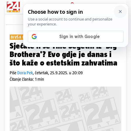
PRIJAVA
Show
Komentari
8
BIVŠA REALITY ZVIJEZDA
Sjećate li se Tine Šegetin iz 'Big
Brothera'? Evo gdje je danas i
što kaže o estetskim zahvatima
Piše
Dora Pek
,
četvrtak, 25.9.2025. u 20:09
Čitanje članka: 1 min