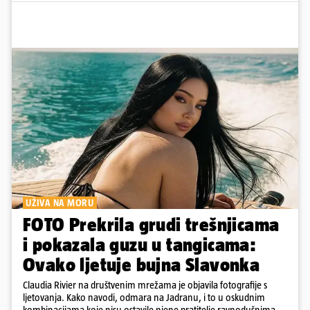
UŽIVA NA MORU
FOTO Prekrila grudi trešnjicama
i pokazala guzu u tangicama:
Ovako ljetuje bujna Slavonka
Claudia Rivier na društvenim mrežama je objavila fotografije s
ljetovanja. Kako navodi, odmara na Jadranu, i to u oskudnim
kombinacijama koje nisu ostavile njene pratitelje ravnodušnima