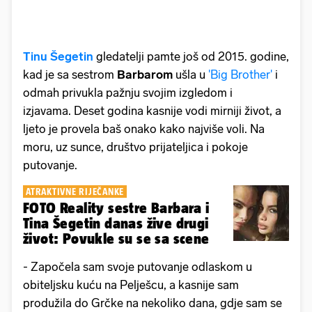
Tinu Šegetin
gledatelji pamte još od 2015. godine,
kad je sa sestrom
Barbarom
ušla u
'Big Brother'
i
odmah privukla pažnju svojim izgledom i
izjavama. Deset godina kasnije vodi mirniji život, a
ljeto je provela baš onako kako najviše voli. Na
moru, uz sunce, društvo prijateljica i pokoje
putovanje.
ATRAKTIVNE RIJEČANKE
FOTO Reality sestre Barbara i
Tina Šegetin danas žive drugi
život: Povukle su se sa scene
- Započela sam svoje putovanje odlaskom u
obiteljsku kuću na Pelješcu, a kasnije sam
produžila do Grčke na nekoliko dana, gdje sam se