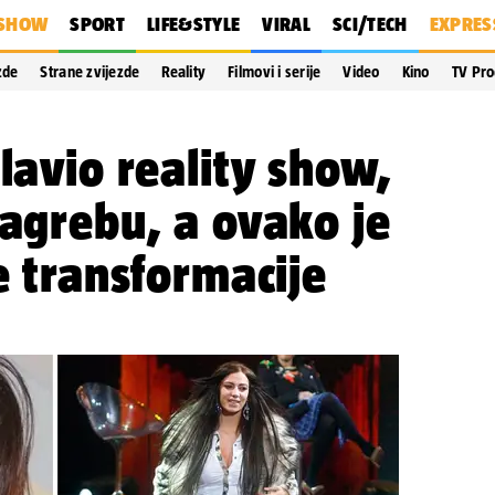
SHOW
SPORT
LIFE&STYLE
VIRAL
SCI/TECH
EXPRES
zde
Strane zvijezde
Reality
Filmovi i serije
Video
Kino
TV Pr
slavio reality show,
Zagrebu, a ovako je
e transformacije