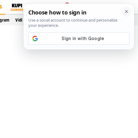
S
PRIJAVA
ogram
Vidi još…