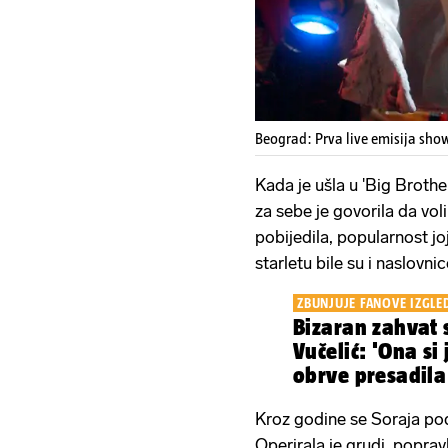
Beograd: Prva live emisija sho
Kada je ušla u 'Big Brother
za sebe je govorila da voli 
pobijedila, popularnost joj
starletu bile su i naslovn
ZBUNJUJE FANOVE IZGL
Bizaran zahvat 
Vučelić: 'Ona si
obrve presadila 
Kroz godine se Soraja po
Operirala je grudi, poprav