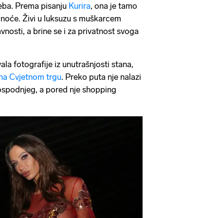
eba. Prema pisanju
Kurira
, ona je tamo
udnoće. Živi u luksuzu s muškarcem
avnosti, a brine se i za privatnost svoga
vala fotografije iz unutrašnjosti stana,
 na Cvjetnom trgu
. Preko puta nje nalazi
spodnjeg, a pored nje shopping