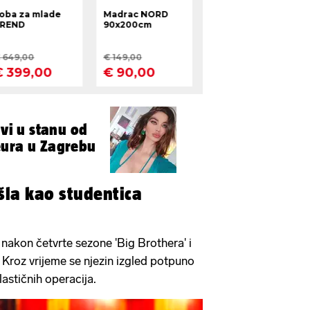
ivi u stanu od
eura u Zagrebu
ušla kao studentica
 nakon četvrte sezone 'Big Brothera' i
. Kroz vrijeme se njezin izgled potpuno
lastičnih operacija.