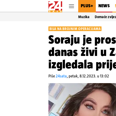
PLUS+
NEWS
Muzika
Domaće zvije
BILA NA BROJNIM OPERACIJAMA
Soraju je pro
danas živi u 
izgledala prij
Piše
24sata
,
petak, 8.12.2023. u 13:02