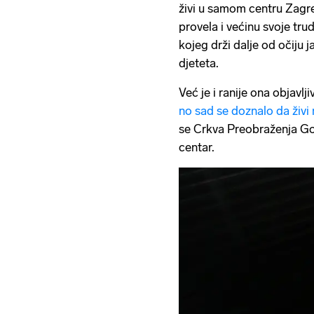
živi u samom centru Zagr
provela i većinu svoje tr
kojeg drži dalje od očiju j
djeteta.
Već je i ranije ona objavlji
no sad se doznalo da živi
se Crkva Preobraženja Go
centar.