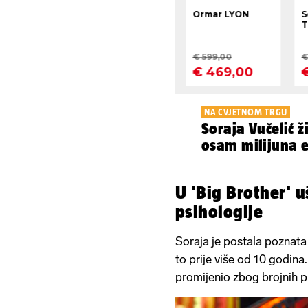
NA CVJETNOM TRGU
Soraja Vučelić ž
osam milijuna 
U 'Big Brother' 
psihologije
Soraja je postala poznata
to prije više od 10 godina
promijenio zbog brojnih p