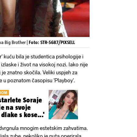
wa Big Brother |
Foto: STR-5687/PIXSELL
' kuću bila je studentica psihologije i
izlaske i život na visokoj nozi. Iako nije
 je znatno skočila. Veliki uspjeh za
ice u poznatom časopisu 'Playboy'.
EDOM
starlete Soraje
 je na svoje
dlake s kose...'
dvrgnula mnogim estetskim zahvatima.
ljala zube, nekoliko je puta operirala