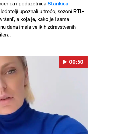
encerica i poduzetnica
Stankica
ledatelji upoznali u trećoj sezoni RTL-
šeni', a koja je, kako je i sama
inu dana imala velikih zdravstvenih
ilera.
00:50
Pokretanje videa...