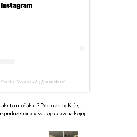
n Instagram
 Stanka Stojanović (@stankicas)
sakriti u ćošak ili? Pitam zbog Kiće,
 je poduzetnica u svojoj objavi na kojoj