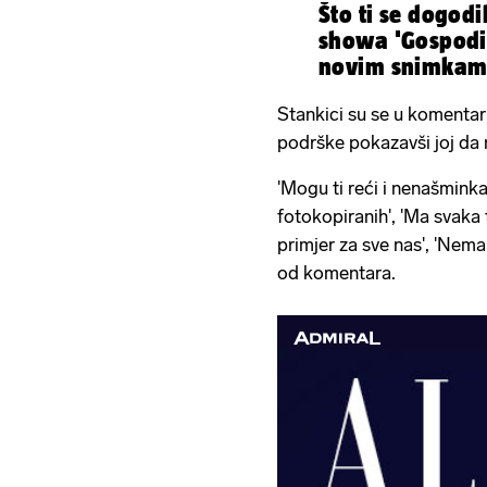
Što ti se dogodi
showa 'Gospodi
novim snimkama 
Stankici su se u komentarima
podrške pokazavši joj da 
'Mogu ti reći i nenašminka
fotokopiranih', 'Ma svaka t
primjer za sve nas', 'Nema
od komentara.