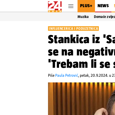
PLUS+
NEWS
Muzika
Domaće zvije
INFLUENCERICA I PODUZETNICA
Stankica iz '
se na negati
'Trebam li se s
Piše
Paula Petrović
,
petak, 20.9.2024. u 2