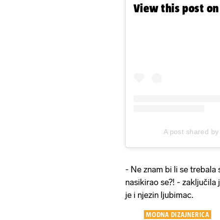
View this post o
A post shared by
- Ne znam bi li se trebala 
nasikirao se?! - zaključila
je i njezin ljubimac.
MODNA DIZAJNERICA