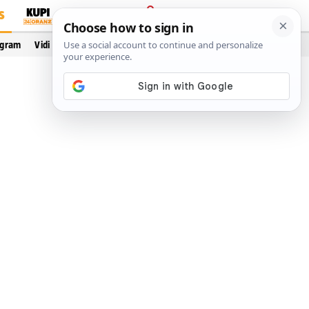
S
PRIJAVA
ogram
Vidi još…