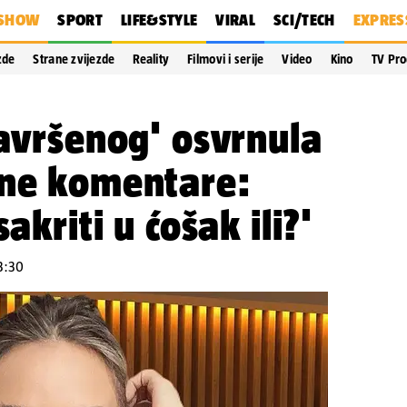
SHOW
SPORT
LIFE&STYLE
VIRAL
SCI/TECH
EXPRES
zde
Strane zvijezde
Reality
Filmovi i serije
Video
Kino
TV Pr
Savršenog' osvrnula
vne komentare:
akriti u ćošak ili?'
3:30