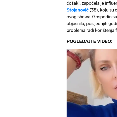
ćošak!, započela je influ
Stojanović
(38), koju su g
ovog showa 'Gospodin savr
objasnila, posljednjih god
problema radi korištenja f
POGLEDAJTE VIDEO: