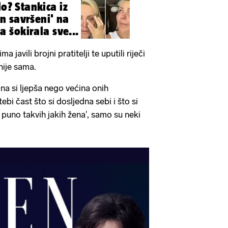
lo? Stankica iz
n savršeni' na
šokirala sve...
 javili brojni pratitelji te uputili riječi
nije sama.
na si ljepša nego većina onih
ebi čast što si dosljedna sebi i što si
 puno takvih jakih žena', samo su neki