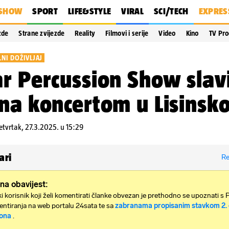
SHOW
SPORT
LIFE&STYLE
VIRAL
SCI/TECH
EXPRES
zde
Strane zvijezde
Reality
Filmovi i serije
Video
Kino
TV Pr
NI DOŽIVLJAJ
r Percussion Show slavi
na koncertom u Lisinsk
etvrtak, 27.3.2025. u 15:29
ari
Re
na obavijest:
i korisnik koji želi komentirati članke obvezan je prethodno se upoznati s 
ntiranja na web portalu 24sata te sa
zabranama propisanim stavkom 2. 
ona
.