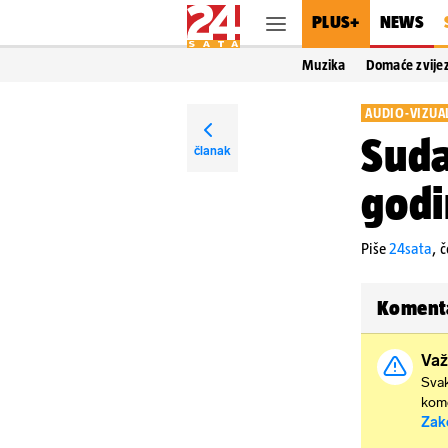
PLUS+
NEWS
Muzika
Domaće zvije
AUDIO-VIZUAL
Suda
članak
godi
Piše
24sata
,
č
Koment
Važ
Svak
kome
Zak