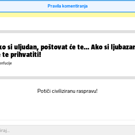
Pravila komentiranja
ko si uljudan, poštovat će te… Ako si ljubazan
 te prihvatiti!
onfucije
Potiči civiliziranu raspravu!