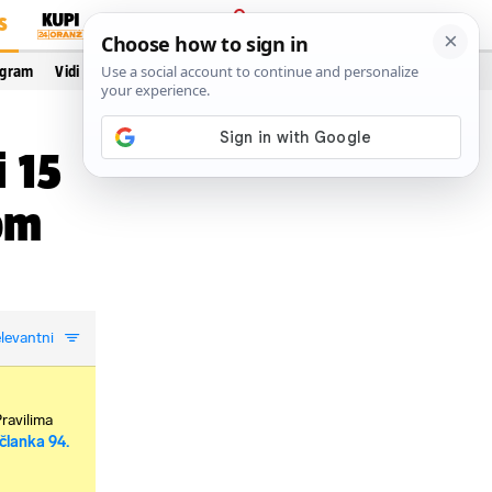
S
PRIJAVA
ogram
Vidi još…
 15
om
levantni
Pravilima
članka 94.