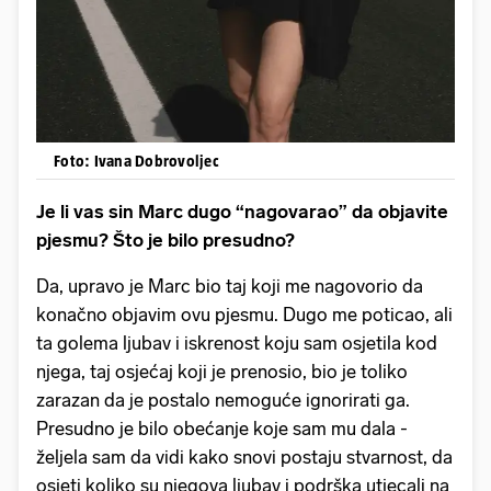
Foto: Ivana Dobrovoljec
Je li vas sin Marc dugo “nagovarao” da objavite
pjesmu? Što je bilo presudno?
Da, upravo je Marc bio taj koji me nagovorio da
konačno objavim ovu pjesmu. Dugo me poticao, ali
ta golema ljubav i iskrenost koju sam osjetila kod
njega, taj osjećaj koji je prenosio, bio je toliko
zarazan da je postalo nemoguće ignorirati ga.
Presudno je bilo obećanje koje sam mu dala -
željela sam da vidi kako snovi postaju stvarnost, da
osjeti koliko su njegova ljubav i podrška utjecali na