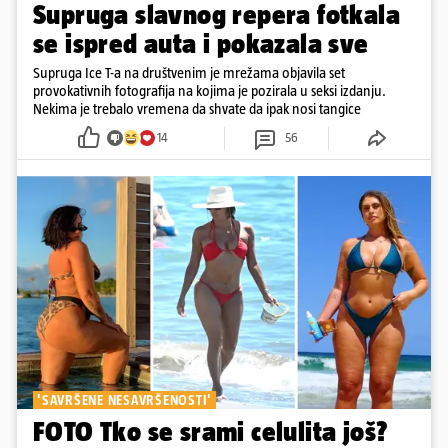
Supruga slavnog repera fotkala
se ispred auta i pokazala sve
Supruga Ice T-a na društvenim je mrežama objavila set
provokativnih fotografija na kojima je pozirala u seksi izdanju.
Nekima je trebalo vremena da shvate da ipak nosi tangice
14
56
'SAVRŠENE NESAVRŠENOSTI'
FOTO Tko se srami celulita još?