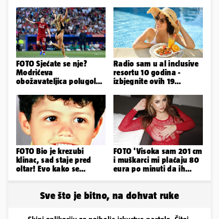
FOTO Sjećate se nje?
Radio sam u al inclusive
Modrićeva
resortu 10 godina -
obožavateljica polugola
izbjegnite ovih 19
uletjela na finale LP. Evo
grešaka i olakšajte si
što radi danas
odmor
FOTO Bio je krezubi
FOTO 'Visoka sam 201 cm
klinac, sad staje pred
i muškarci mi plaćaju 80
oltar! Evo kako se
eura po minuti da ih
mijenjao jedan od
pokorim riječima'
najvećih...
Sve što je bitno, na dohvat ruke