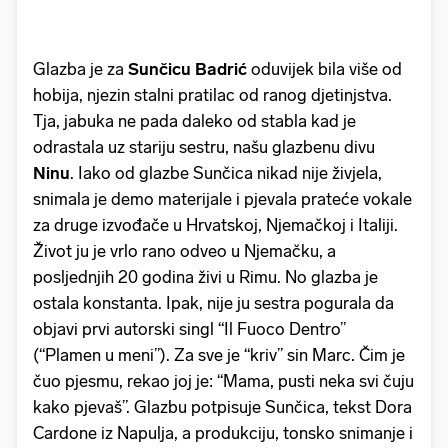
Glazba je za
Sunčicu Badrić
oduvijek bila više od
hobija, njezin stalni pratilac od ranog djetinjstva.
Tja, jabuka ne pada daleko od stabla kad je
odrastala uz stariju sestru, našu glazbenu divu
Ninu
. Iako od glazbe Sunčica nikad nije živjela,
snimala je demo materijale i pjevala prateće vokale
za druge izvođače u Hrvatskoj, Njemačkoj i Italiji.
Život ju je vrlo rano odveo u Njemačku, a
posljednjih 20 godina živi u Rimu. No glazba je
ostala konstanta. Ipak, nije ju sestra pogurala da
objavi prvi autorski singl “Il Fuoco Dentro”
(“Plamen u meni”). Za sve je “kriv” sin Marc. Čim je
čuo pjesmu, rekao joj je: “Mama, pusti neka svi čuju
kako pjevaš”. Glazbu potpisuje Sunčica, tekst Dora
Cardone iz Napulja, a produkciju, tonsko snimanje i