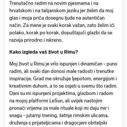
Trenutačno radim na novim pjesmama i na
hrvatskom i na talijanskom jeziku jer želim da moj
glas i moja priča dosegnu ljude na autentičan
način. Za mene je svaki korak važan, zato želim ići
polako, korak po korak, dopuštajući glazbi da se
razvija prirodno i iskreno.
Kako izgleda vaš život u Rimu?
Moj život u Rimu je vrlo ispunjen i dinamičan - puno
radim, ali svaki dan donosi male radosti i trenutke
inspiracije. Grad me okružuje ljepotom, energijom i
kreativnim duhom, a to se osjeti u svemu što radim.
Dani su mi ispunjeni projektima, glazbom i radom
na mojoj platformi LeSun, ali uvijek nastojim
pronaći vrijeme za male rituale koji mi daju mir i
snagu - jutarnji trening, šetnje rimskim ulicama,
druženja s prijateljicama i dragocjeni obiteljski