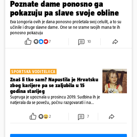
Poznate dame ponosno ga
pokazuju pa slave svoje obline
Eva Longoria ovih je dana ponosno prošetala svoj celulit, a to su
učinile i druge slavne dame. One se ne srame svojih mana te ih
ponosno pokazuju
7
10
SPORTSKA VODITELJICA
Znaš li tko sam? Napustila je Hrvatsku
zbog karijere pa se zaljubila u 15
godina starijeg
Supruga je upoznala u prosincu 2019. Sudbina ih je
natjerala da se povežu, počnu razgovarati i na
kraju provode vrijeme upoznavajući se
2
7