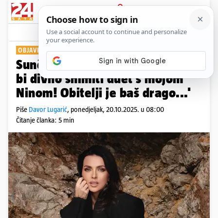
PRIJAVA
Show
Komentari
8
OBJAVILA PRVI AUTORSKI SINGL
Sunčica Badrić za 24sata: 'Bilo
bi divno snimiti duet s mojom
Ninom! Obitelji je baš drago...'
Piše
Davor Lugarić
,
ponedjeljak, 20.10.2025. u 08:00
Čitanje članka: 5 min