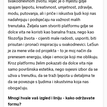
svakodnevnom životu. Riječ je o mjestu gdje
spajam ljepotu, kreativnost, umjetnost, zdravlje,
modu, putovanja, ali i priče i iskustva ljudi koji nas
nadahnjuju i podsjećaju na važnost malih
trenutaka. Željela sam stvoriti platformu gdje se
dolce vita ne koristi kao banalna fraza, nego kao
filozofija života - cijeniti male radosti, usporiti, biti
prisutan i pronaći inspiraciju u svakodnevici. LeSun
je za mene više od projekta - to je moj način da
prenesem energiju, ideje i emocije koji me oblikuju.
Kroz platformu želim pokazati da dolce vita nije
samo površinska estetika, nego svjesni izbor da se
uživa u trenutku, da se traži ljepota u detaljima te
da se povezuje s ljudima i iskustvima koja nas
obogaćuju.
Mnogi hvale vaš izgled i liniju - kako održavate
formu?