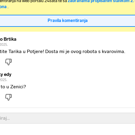
ntiranja na web portalu 24sata te sa
zabranama propisanim stavkom 2. 
ona
.
Pravila komentiranja
jo Brtika
2025.
tite Tarika u Potjere! Dosta mi je ovog robota s kvarovima.
ky edy
2025.
i to u Zenici?