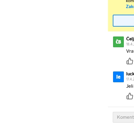
kome
Zak
Čel
ČB
18.4.
Vra
luc
le
17.4.
Jel