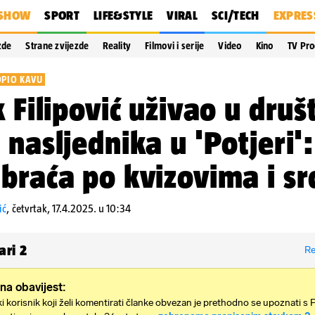
SHOW
SPORT
LIFE&STYLE
VIRAL
SCI/TECH
EXPRES
zde
Strane zvijezde
Reality
Filmovi i serije
Video
Kino
TV Pr
PIO KAVU
k Filipović uživao u druš
 nasljednika u 'Potjeri'
braća po kvizovima i src
ić
,
četvrtak, 17.4.2025. u 10:34
ari
2
Re
na obavijest:
i korisnik koji želi komentirati članke obvezan je prethodno se upoznati s 