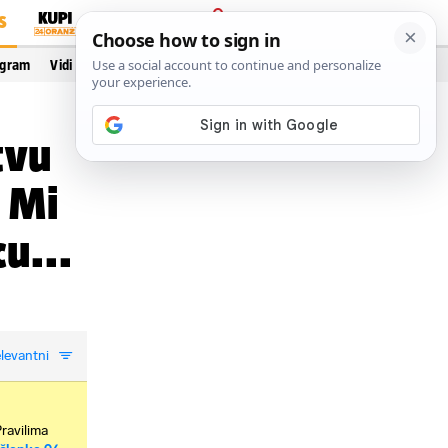
S
PRIJAVA
ogram
Vidi još…
tvu
: Mi
u...
levantni
Pravilima