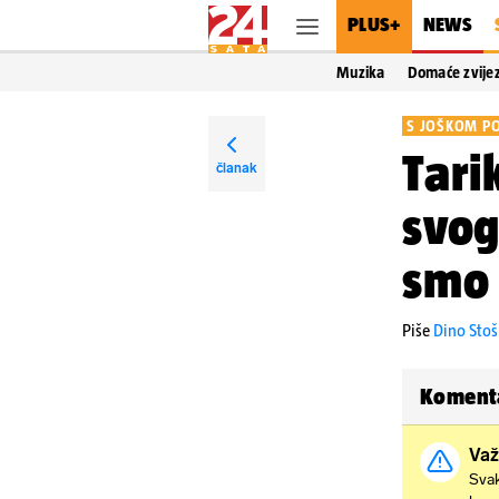
PLUS+
NEWS
Muzika
Domaće zvije
S JOŠKOM PO
Tari
članak
svog
smo 
Piše
Dino Stoš
Koment
Važ
Svak