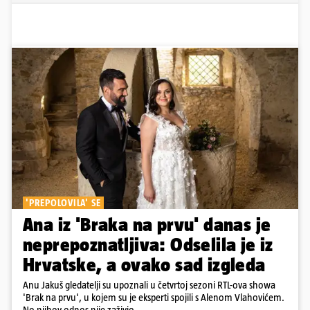
'PREPOLOVILA' SE
Ana iz 'Braka na prvu' danas je
neprepoznatljiva: Odselila je iz
Hrvatske, a ovako sad izgleda
Anu Jakuš gledatelji su upoznali u četvrtoj sezoni RTL-ova showa
'Brak na prvu', u kojem su je eksperti spojili s Alenom Vlahovićem.
No njihov odnos nije zaživio