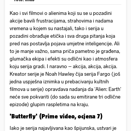
Kao i svi filmovi o alienima koji su se u pozadini
akcije bavili frustracijama, strahovima i nadama
vremena u kojem su nastajali, tako i serija u
pozadini obrađuje etička i sva druga pitanja koja
pred nas postavlja pojava umjetne inteligencije. Ali
to je manje važno, sama priča pametno je građena,
glumačka ekipa i efekti su odlični kao i atmosfera
koju serija gradi. I naravno – akcija, akcija, akcija.
Kreator serije je Noah Hawley čija serija Fargo (još
jedna uspješna iznimka u prebacivanju kultnih
filmova u serije) opravdava nadanja da 'Alien: Earth'
neće sve pokvariti (do sada su emitirane tri odlične
epizode) glupim raspletima na kraju.
'Butterfly' (Prime video, ocjena 7)
Iako je serija najavljivana kao špijunska, ustvari je