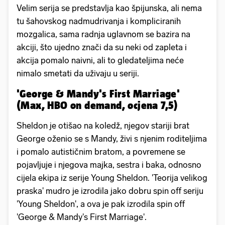
Velim serija se predstavlja kao špijunska, ali nema
tu šahovskog nadmudrivanja i kompliciranih
mozgalica, sama radnja uglavnom se bazira na
akciji, što ujedno znači da su neki od zapleta i
akcija pomalo naivni, ali to gledateljima neće
nimalo smetati da uživaju u seriji.
'George & Mandy's First Marriage'
(Max, HBO on demand, ocjena 7,5)
Sheldon je otišao na koledž, njegov stariji brat
George oženio se s Mandy, živi s njenim roditeljima
i pomalo autističnim bratom, a povremene se
pojavljuje i njegova majka, sestra i baka, odnosno
cijela ekipa iz serije Young Sheldon. 'Teorija velikog
praska' mudro je izrodila jako dobru spin off seriju
'Young Sheldon', a ova je pak izrodila spin off
'George & Mandy's First Marriage'.