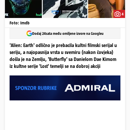
4
Foto: Imdb
Dodaj 24sata među omiljene izvore na Googleu
'Alien: Earth' odlično je prebacila kultni filmski serijal u
seriju, a najopasnija vrsta u svemiru (nakon čovjeka)
došla je na Zemlju, 'Butterfly' sa Danielom Dae Kimom
iz kultne serije 'Lost' temelji se na dobroj akciji