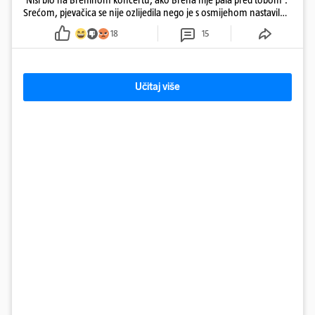
Srećom, pjevačica se nije ozlijedila nego je s osmijehom nastavila
pjevati
18
15
Učitaj više