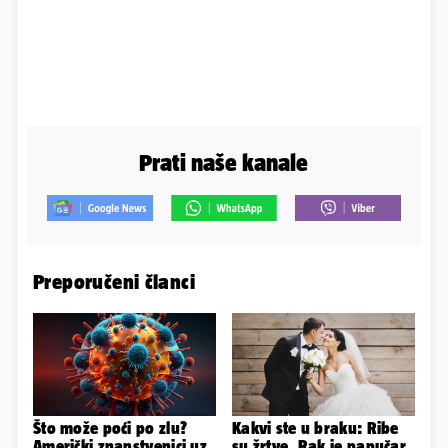
Prati naše kanale
Preporučeni članci
Što može poći po zlu?
Kakvi ste u braku: Ribe
Američki znanstvenici uz
su žrtve, Rak je papučar,