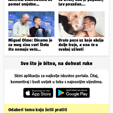
pomoć umjetne
Lav pouzdan...
inteligencije stvorili nove
viruse
Miguel Olmo: Dinamo je
Vruće poze uz koje akcija
za mog sina sve! Šteta
dulje traje, a ona će u
što nemaju veću
svakoj uživati
konkurenciju u hrvatskoj
ligi...
Sve što je bitno, na dohvat ruke
Skini aplikaciju za najbolje iskustvo portala. Čitaj,
komentiraj i budi uvijek u toku s najnovijim vijestima.
Odaberi temu koju želiš pratiti