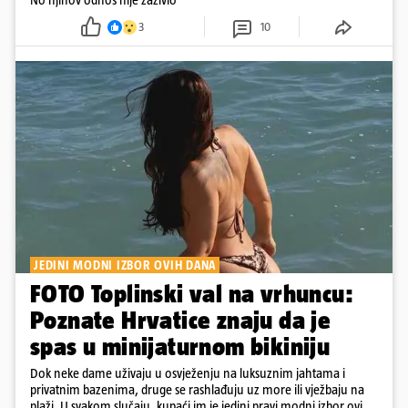
3
10
JEDINI MODNI IZBOR OVIH DANA
FOTO Toplinski val na vrhuncu:
Poznate Hrvatice znaju da je
spas u minijaturnom bikiniju
Dok neke dame uživaju u osvježenju na luksuznim jahtama i
privatnim bazenima, druge se rashlađuju uz more ili vježbaju na
plaži. U svakom slučaju, kupaći im je jedini pravi modni izbor ovih