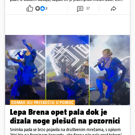
dana
8
37
ODMAH JOJ PRISKOČILI U POMOĆ
Lepa Brena opet pala dok je
dizala noge plešući na pozornici
Snimka pada se brzo pojavila na društvenim mrežama, s opisom
'Nisi bio na Breninom koncertu, ako Brena nije pala pred tobom'.