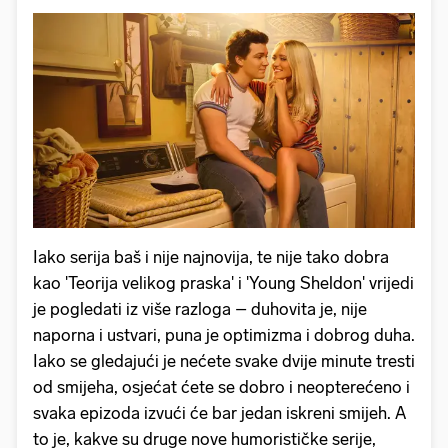
Iako serija baš i nije najnovija, te nije tako dobra
kao 'Teorija velikog praska' i 'Young Sheldon' vrijedi
je pogledati iz više razloga – duhovita je, nije
naporna i ustvari, puna je optimizma i dobrog duha.
Iako se gledajući je nećete svake dvije minute tresti
od smijeha, osjećat ćete se dobro i neopterećeno i
svaka epizoda izvući će bar jedan iskreni smijeh. A
to je, kakve su druge nove humorističke serije,