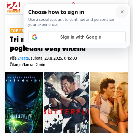
PRIJAVA
Show
Komentari
4
TOP PREPORUKE
Tri nove serije koje se isplati
pogledati ovaj vikend
Piše
24sata
,
subota, 23.8.2025. u 15:03
Čitanje članka: 2 min