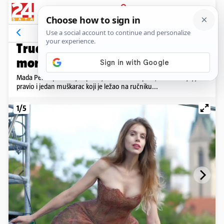
PRIJAVA
Galerija
Komentari
5
GLUMICA BLISTA
Trudna Mada Peršić uživala na
moru: 'Skinula' je i kupaći...
Mada Peršić provela je opuštajući vikend na plaži, a društvo joj je
pravio i jedan muškarac koji je ležao na ručniku...
1/5