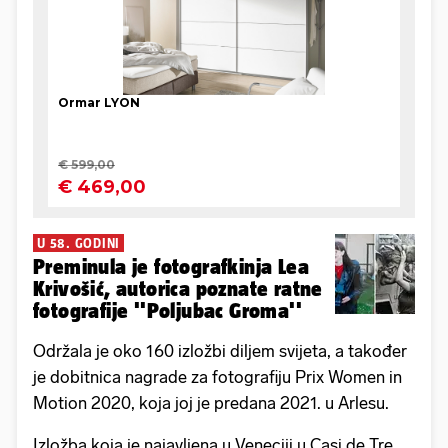
U 58. GODINI
Preminula je fotografkinja Lea
Krivošić, autorica poznate ratne
fotografije ''Poljubac Groma''
Održala je oko 160 izložbi diljem svijeta, a također
je dobitnica nagrade za fotografiju Prix Women in
Motion 2020, koja joj je predana 2021. u Arlesu.
Izložba koja je najavljena u Veneciji u Casi de Tre