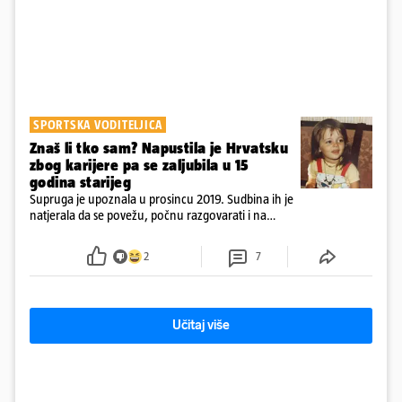
SPORTSKA VODITELJICA
Znaš li tko sam? Napustila je Hrvatsku
zbog karijere pa se zaljubila u 15
godina starijeg
Supruga je upoznala u prosincu 2019. Sudbina ih je
natjerala da se povežu, počnu razgovarati i na
kraju provode vrijeme upoznavajući se
2
7
Učitaj više