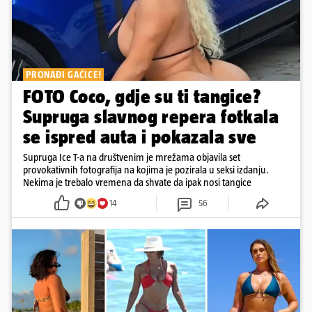
PRONAĐI GAĆICE!
FOTO Coco, gdje su ti tangice?
Supruga slavnog repera fotkala
se ispred auta i pokazala sve
Supruga Ice T-a na društvenim je mrežama objavila set
provokativnih fotografija na kojima je pozirala u seksi izdanju.
Nekima je trebalo vremena da shvate da ipak nosi tangice
14
56