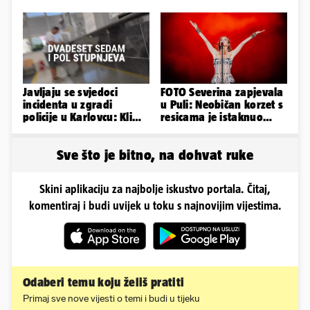
Javljaju se svjedoci
FOTO Severina zapjevala
incidenta u zgradi
u Puli: Neobičan korzet s
policije u Karlovcu: Klima
resicama je istaknuo
je radila, rekli su da
njezine vitke noge...
izađemo
Sve što je bitno, na dohvat ruke
Skini aplikaciju za najbolje iskustvo portala. Čitaj,
komentiraj i budi uvijek u toku s najnovijim vijestima.
Odaberi temu koju želiš pratiti
Primaj sve nove vijesti o temi i budi u tijeku