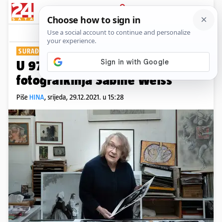
PRIJAVA
Show
SURAĐIVALA JE S VOGUEOM
U 97. godini umrla je slavna
fotografkinja Sabine Weiss
Piše
HINA
,
srijeda, 29.12.2021. u 15:28