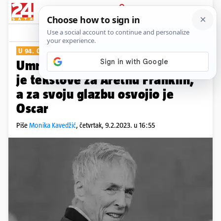
PRIJAVA
Show
Komentari
1
U 94. GODINI
Umro je Burt Bacharach: Pisao
je tekstove za Arethu Franklin,
a za svoju glazbu osvojio je
Oscar
Piše
Monika Kavedžić
,
četvrtak, 9.2.2023. u 16:55