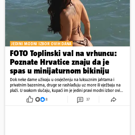
JEDINI MODNI IZBOR OVIH DANA
FOTO Toplinski val na vrhuncu:
Poznate Hrvatice znaju da je
spas u minijaturnom bikiniju
Dok neke dame uživaju u osvježenju na luksuznim jahtama i
privatnim bazenima, druge se rashlađuju uz more ili vježbaju na
plaži. U svakom slučaju, kupaći im je jedini pravi modni izbor ovih
dana
8
37