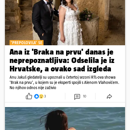
'PREPOLOVILA' SE
Ana iz 'Braka na prvu' danas je
neprepoznatljiva: Odselila je iz
Hrvatske, a ovako sad izgleda
Anu Jakuš gledatelji su upoznali u četvrtoj sezoni RTL-ova showa
'Brak na prvu', u kojem su je eksperti spojili s Alenom Vlahovićem.
No njihov odnos nije zaživio
3
10