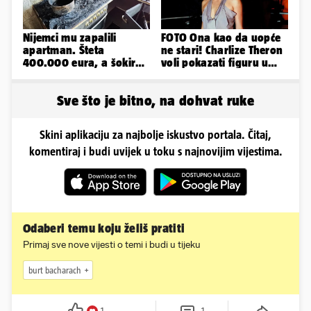
Nijemci mu zapalili
FOTO Ona kao da uopće
apartman. Šteta
ne stari! Charlize Theron
400.000 eura, a šokirao
voli pokazati figuru u
ga mail od Bookinga
golišavim izdanjima...
Sve što je bitno, na dohvat ruke
Skini aplikaciju za najbolje iskustvo portala. Čitaj,
komentiraj i budi uvijek u toku s najnovijim vijestima.
Odaberi temu koju želiš pratiti
Primaj sve nove vijesti o temi i budi u tijeku
burt bacharach
1
1