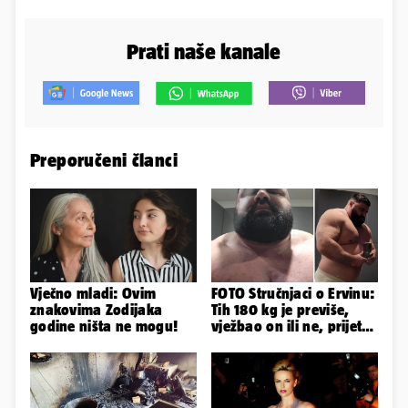
Prati naše kanale
Preporučeni članci
Vječno mladi: Ovim
FOTO Stručnjaci o Ervinu:
znakovima Zodijaka
Tih 180 kg je previše,
godine ništa ne mogu!
vježbao on ili ne, prijete
mu mnoge komplikacije