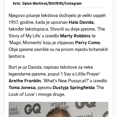
Foto: Dylan Martinez/REUTERS/Instagram
Njegovo pisanje tekstova doživjelo je veliki uspjeh
1957. godine, kada je upoznao
Hala Davida
,
također tekstopisca. Stvorili su dvije pjesme, 'The
Story of My Life' u izvedbi
Marty Robbins
te
'Magic Moments' koju je otpjevao
Perry Como
.
Obje pjesme završile su na prvom mjestu britanskih
ljestvica.
Burt je uz Davida, napisao tekstove za neke
legendarne pjesme, poput 'I Say a Little Prayer'
Arethe Franklin
, 'What's New Pussycat?' u izvedbi
Toma Jonesa
, pjesmu
Dustyja Springfielda
'The
Look of Love' i mnoge druge.