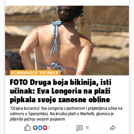
OČARAVAJUĆA 'KUĆANICA'
FOTO Druga boja bikinija, isti
učinak: Eva Longoria na plaži
pipkala svoje zanosne obline
'Očajna kućanica' Eva Longoria s partnerom i prijateljima uživa na
odmoru u Španjolskoj. Na krcatoj plaži u Marbelli, glumica je
plijenila pažnju svojom pojavom
7
10