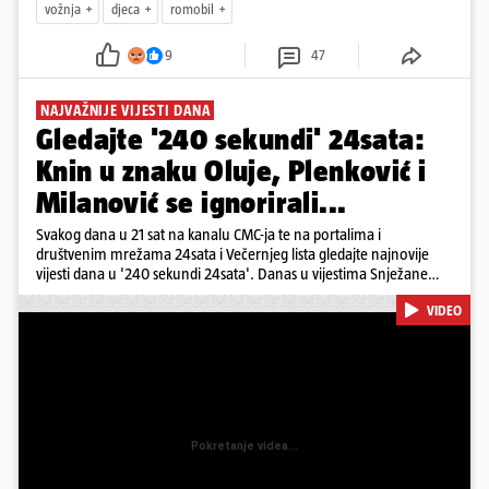
vožnja
djeca
romobil
9
47
NAJVAŽNIJE VIJESTI DANA
Gledajte '240 sekundi' 24sata:
Knin u znaku Oluje, Plenković i
Milanović se ignorirali...
Svakog dana u 21 sat na kanalu CMC-ja te na portalima i
društvenim mrežama 24sata i Večernjeg lista gledajte najnovije
vijesti dana u '240 sekundi 24sata'. Danas u vijestima Snježane
Krnetić: Hrvatska je obilježila 31. obljetnicu Oluje, a pažnju je
VIDEO
privuklo ignoriranje predsjednika Zorana Milanovića i premijera
Andreja Plenkovića u Kninu. Donosimo i detalje o većim
braniteljskim mirovinama, apelu obitelji Hrvata u komi u Irskoj,
upozorenjima nakon nove tragedije na električnom romobilu te
smanjenju proizvodnje u nuklearnoj elektrani Krško.
Pokretanje videa...