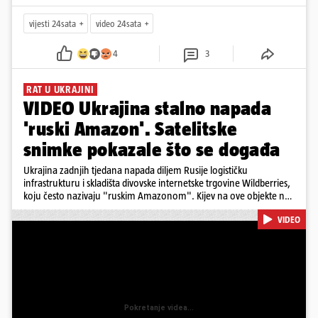
vijesti 24sata
video 24sata
4
3
RAT U UKRAJINI
VIDEO Ukrajina stalno napada
'ruski Amazon'. Satelitske
snimke pokazale što se događa
Ukrajina zadnjih tjedana napada diljem Rusije logističku
infrastrukturu i skladišta divovske internetske trgovine Wildberries,
koju često nazivaju "ruskim Amazonom". Kijev na ove objekte ne
gleda samo kao na obična trgovačka skladišta, već tvrdi da ih ruske
VIDEO
snage koriste i za vojne potrebe, odnosno za skladištenje i
distribuciju dijelova za dronove i druge opreme koja se koristi u
ratu. S druge strane, napadi služe i kao izravan odgovor na ruska
bombardiranja ukrajinske poštanske i logističke infrastrukture te
kao način da se ekonomske posljedice rata prenesu dublje na ruski
teritorij i približe običnim građanima.
Pokretanje videa...