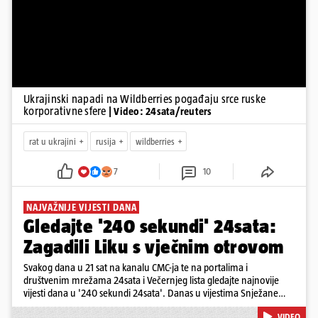
Ukrajinski napadi na Wildberries pogađaju srce ruske
korporativne sfere
| Video: 24sata/reuters
rat u ukrajini
rusija
wildberries
7
10
NAJVAŽNIJE VIJESTI DANA
Gledajte '240 sekundi' 24sata:
Zagadili Liku s vječnim otrovom
Svakog dana u 21 sat na kanalu CMC-ja te na portalima i
društvenim mrežama 24sata i Večernjeg lista gledajte najnovije
vijesti dana u '240 sekundi 24sata'. Danas u vijestima Snježane
Krnetić: Lika teško zagađena s 37.000 tona opasnog otpada, Troje
VIDEO