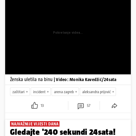
Pokretanje videa...
Ženska uletila na binu
| Video: Monika Kavedžić/24sata
zaštitari
incident
arena zagreb
aleksandra prijović
13
57
NAJVAŽNIJE VIJESTI DANA
Gledajte '240 sekundi 24sata!