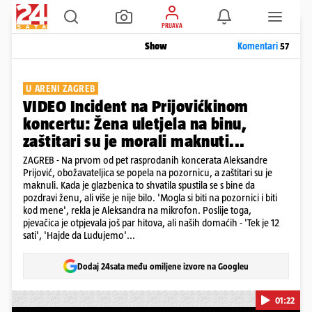
PRIJAVA
Show
Komentari
57
U ARENI ZAGREB
VIDEO Incident na Prijovićkinom
koncertu: Žena uletjela na binu,
zaštitari su je morali maknuti...
ZAGREB - Na prvom od pet rasprodanih koncerata Aleksandre
Prijović, obožavateljica se popela na pozornicu, a zaštitari su je
maknuli. Kada je glazbenica to shvatila spustila se s bine da
pozdravi ženu, ali više je nije bilo. 'Mogla si biti na pozornici i biti
kod mene', rekla je Aleksandra na mikrofon. Poslije toga,
pjevačica je otpjevala još par hitova, ali naših domaćih - 'Tek je 12
sati', 'Hajde da Ludujemo'...
Dodaj 24sata među omiljene izvore na Googleu
01:22