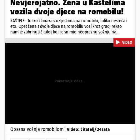
Nevjerojatno. Žena u Kaštelima
vozila dvoje djece na romobilu!
KAŠTELE - Toliko članaka s ozljedama na romobilu, toliko nesreća i
eto. Opet žena s dvoje djece na romobilu vozi kroz grad, rekao
nam je zabrinuti čitatelj koji je snimio neopreznu vožnju na
romobilu u četvrtak prijepodne kroz Kaštele. Podsjetimo, mjesec i
VIDEO
pol od smrti dječaka (14) u Metkoviću, pad s električnog romobila
odnio je još jedan mladi život. Unatoč naporima liječnika KBC-a
Zagreb, u ponedjeljak maloljetnik je podlegao ozljedama
zadobivenima u padu s romobila.
Pokretanje videa...
Opasna vožnja romobilom
| Video: čitatelj/24sata