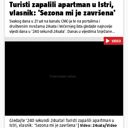
Turisti zapalili apartman u Istri,
vlasnik: 'Sezona mi je završena'
Svakog dana u 21 sat na kanalu CMC-ja te na portalima i
društvenim mrežama 24sata i Večernjeg lista gledajte najnovije
vijesti dana u '240 sekundi 24sata'. Danas u vijestima Snježane
Krnetić: Turisti uništili apartman u Istri, 125 milijuna eura mogla bi
VIDEO
stajati sanacija otpada u Gospiću, u Osijeku pretukli nogometnog
suca, od utorka nove cijene goriva, rastu mirovine za 200 tisuća
branitelja...
Pokretanje videa...
Gledajte '240 sekundi 24sata! Turisti zapalili apartman u
Istri, vlasnik: 'Sezona mi je završena'
| Video: 24sata/Video