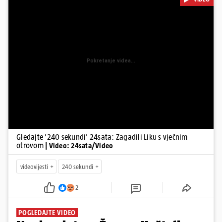
poginulih u nesreći u Zagrebu, Uhićen načelnik Svetog Ivana
Žabna, Borba za život Denisa Vejzovića, Krajaču režu ovlasti: Slijedi
otkaz...
Pokretanje videa...
Gledajte '240 sekundi' 24sata: Zagadili Liku s vječnim
otrovom
| Video: 24sata/Video
videovijesti
240 sekundi
2
POGLEDAJTE VIDEO