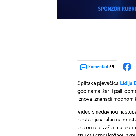
Komentari
59
Splitska pjevačica
Lidija 
godinama 'žari i pali' d
iznova iznenadi modnom 
Video s nedavnog nastupa
postao je viralan na druš
pozornicu izašla u bijelo
struka i crnoj kožnoj jakni,