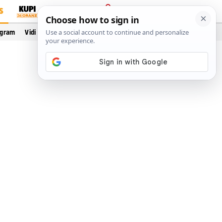
S
PRIJAVA
ogram
Vidi još…