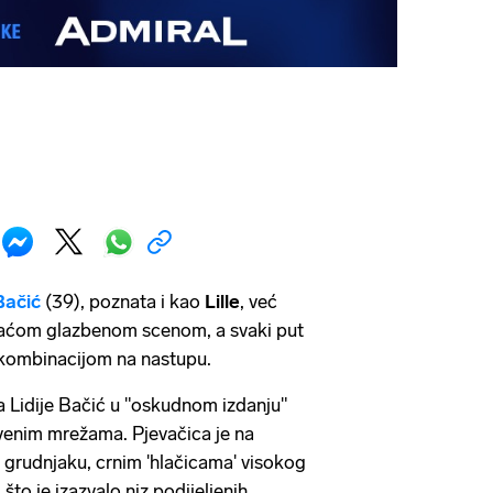
Bačić
(39), poznata i kao
Lille
, već
omaćom glazbenom scenom, a svaki put
kombinacijom na nastupu.
 Lidije Bačić u "oskudnom izdanju"
tvenim mrežama. Pjevačica je na
m grudnjaku, crnim 'hlačicama' visokog
 što je izazvalo niz podijeljenih