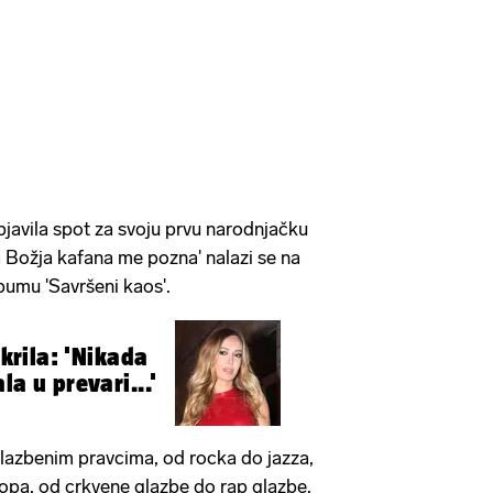
javila spot za svoju prvu narodnjačku
 Božja kafana me pozna' nalazi se na
umu 'Savršeni kaos'.
tkrila: 'Nikada
la u prevari...'
lazbenim pravcima, od rocka do jazza,
opa, od crkvene glazbe do rap glazbe.