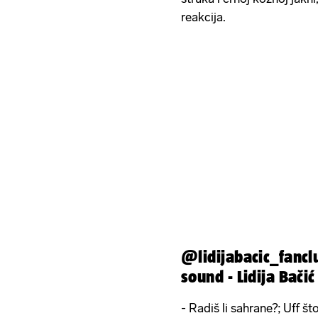
reakcija.
@lidijabacic_fancl
sound - Lidija Bačić
- Radiš li sahrane?; Uff što