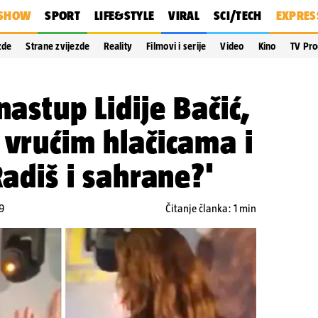
SHOW
SPORT
LIFE&STYLE
VIRAL
SCI/TECH
EXPRES
zde
Strane zvijezde
Reality
Filmovi i serije
Video
Kino
TV Pr
nastup Lidije Bačić,
 vrućim hlačicama i
Radiš i sahrane?'
9
Čitanje članka: 1 min