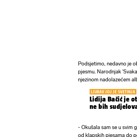
Podsjetimo, nedavno je ob
pjesmu. Narodnjak 'Svaka
njezinom nadolazećem alb
LJUBAV JOJ JE SVETINJA
Lidija Bačić je o
ne bih sudjelova
- Okušala sam se u svim g
od klapskih pjesama do p