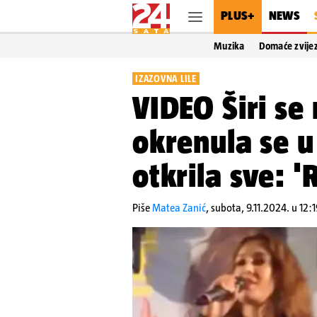
PLUS+
NEWS
Muzika
Domaće zvije
IZAZOVNA LILE
VIDEO Širi se 
okrenula se u
otkrila sve: '
Piše
Matea Zanić
,
subota, 9.11.2024. u 12:1