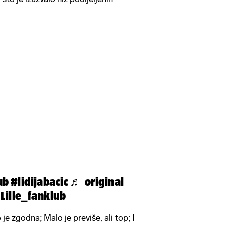
ub
#lidijabacic
♬ original
 Lille_fanklub
 je zgodna; Malo je previše, ali top; I