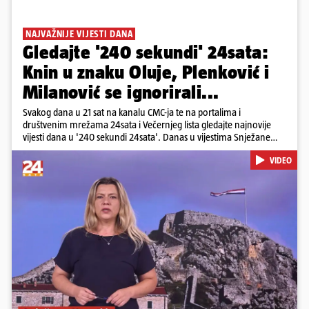
NAJVAŽNIJE VIJESTI DANA
Gledajte '240 sekundi' 24sata:
Knin u znaku Oluje, Plenković i
Milanović se ignorirali...
Svakog dana u 21 sat na kanalu CMC-ja te na portalima i
društvenim mrežama 24sata i Večernjeg lista gledajte najnovije
vijesti dana u '240 sekundi 24sata'. Danas u vijestima Snježane
Krnetić: Hrvatska je obilježila 31. obljetnicu Oluje, a pažnju je
VIDEO
privuklo ignoriranje predsjednika Zorana Milanovića i premijera
Andreja Plenkovića u Kninu. Donosimo i detalje o većim
braniteljskim mirovinama, apelu obitelji Hrvata u komi u Irskoj,
upozorenjima nakon nove tragedije na električnom romobilu te
smanjenju proizvodnje u nuklearnoj elektrani Krško.
Pokretanje videa...