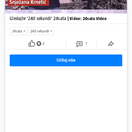
Gledajte '240 sekundi' 24sata
| Video: 24sata Video
24sata
240 sekundi
2
1
Učitaj više