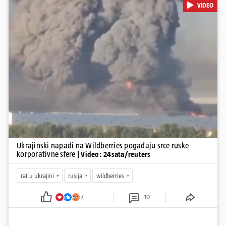
VIDEO
snage koriste i za vojne potrebe, odnosno za skladištenje i
distribuciju dijelova za dronove i druge opreme koja se koristi u
ratu. S druge strane, napadi služe i kao izravan odgovor na ruska
bombardiranja ukrajinske poštanske i logističke infrastrukture te
kao način da se ekonomske posljedice rata prenesu dublje na ruski
teritorij i približe običnim građanima.
Pokretanje videa...
Ukrajinski napadi na Wildberries pogađaju srce ruske
korporativne sfere
| Video: 24sata/reuters
rat u ukrajini
rusija
wildberries
7
10