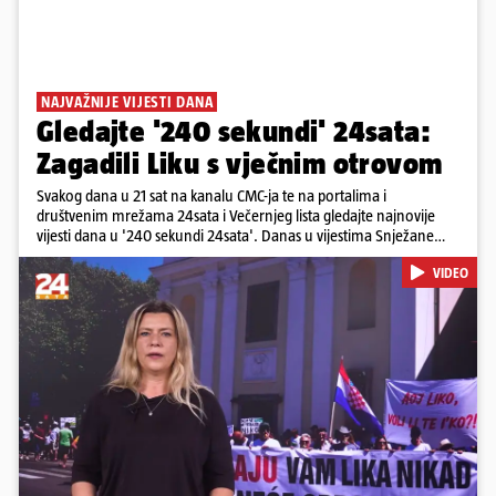
NAJVAŽNIJE VIJESTI DANA
Gledajte '240 sekundi' 24sata:
Zagadili Liku s vječnim otrovom
Svakog dana u 21 sat na kanalu CMC-ja te na portalima i
društvenim mrežama 24sata i Večernjeg lista gledajte najnovije
vijesti dana u '240 sekundi 24sata'. Danas u vijestima Snježane
Krnetić: Lika teško zagađena s 37.000 tona opasnog otpada, Troje
VIDEO
poginulih u nesreći u Zagrebu, Uhićen načelnik Svetog Ivana
Žabna, Borba za život Denisa Vejzovića, Krajaču režu ovlasti: Slijedi
otkaz...
Pokretanje videa...