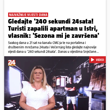
NAJVAŽNIJE VIJESTI DANA
Gledajte '240 sekundi 24sata!
Turisti zapalili apartman u Istri,
vlasnik: 'Sezona mi je završena'
Svakog dana u 21 sat na kanalu CMC-ja te na portalima i
društvenim mrežama 24sata i Večernjeg lista gledajte najnovije
vijesti dana u '240 sekundi 24sata'. Danas u vijestima Snježane
Krnetić: Turisti uništili apartman u Istri, 125 milijuna eura mogla bi
VIDEO
stajati sanacija otpada u Gospiću, u Osijeku pretukli nogometnog
suca, od utorka nove cijene goriva, rastu mirovine za 200 tisuća
branitelja...
Pokretanje videa...