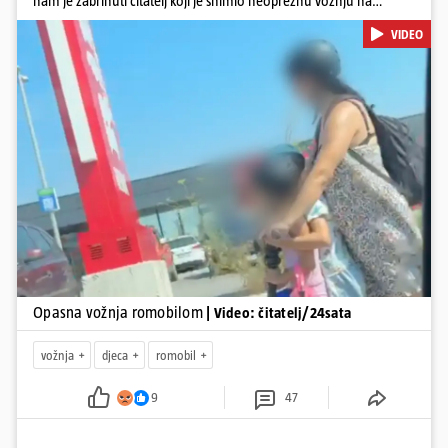
nam je zabrinuti čitatelj koji je snimio neopreznu vožnju na
romobilu u četvrtak prijepodne kroz Kaštele. Podsjetimo, mjesec i
VIDEO
pol od smrti dječaka (14) u Metkoviću, pad s električnog romobila
odnio je još jedan mladi život. Unatoč naporima liječnika KBC-a
Zagreb, u ponedjeljak maloljetnik je podlegao ozljedama
zadobivenima u padu s romobila.
Pokretanje videa...
Opasna vožnja romobilom
| Video: čitatelj/24sata
vožnja
djeca
romobil
9
47