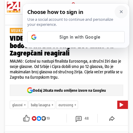
PRIJAVA
Show
Komentari
48
VELIKO FINALE EUROSONGA 2024.
VIDEO: Srbija i Cipar dali su nam 12
bodova na Eurosongu: Evo kako su
Zagrepčani reagirali
MALMö: Gotovi su nastupi finalista Eurosonga, a stručni žiri dao je
svoje glasove. Od Srbije i Cipra dobili smo po 12 glasova, što je
maksimalan broj glasova od stručnog žirija. Cijela večer pratila se u
Zagrebu na Europskom trgu.
Dodaj 24sata među omiljene izvore na Googleu
glasovi
baby lasagna
eurosong
19
48