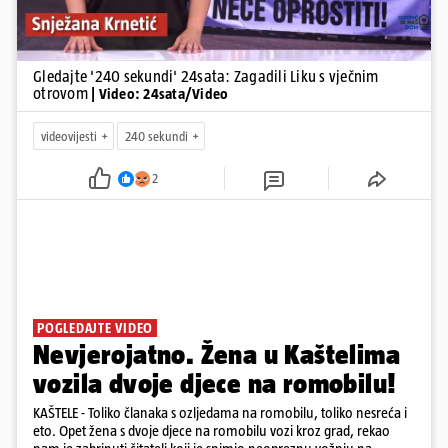
Gledajte '240 sekundi' 24sata: Zagadili Liku s vječnim
otrovom
| Video: 24sata/Video
videovijesti
240 sekundi
2
POGLEDAJTE VIDEO
Nevjerojatno. Žena u Kaštelima
vozila dvoje djece na romobilu!
KAŠTELE - Toliko članaka s ozljedama na romobilu, toliko nesreća i
eto. Opet žena s dvoje djece na romobilu vozi kroz grad, rekao