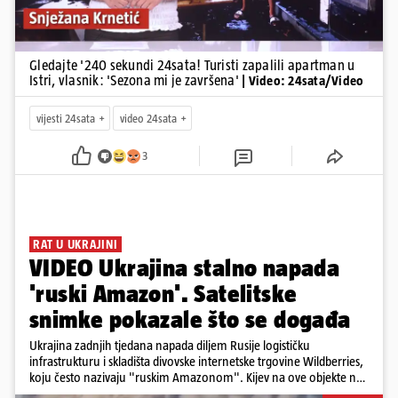
Gledajte '240 sekundi 24sata! Turisti zapalili apartman u
Istri, vlasnik: 'Sezona mi je završena'
| Video: 24sata/Video
vijesti 24sata
video 24sata
3
RAT U UKRAJINI
VIDEO Ukrajina stalno napada
'ruski Amazon'. Satelitske
snimke pokazale što se događa
Ukrajina zadnjih tjedana napada diljem Rusije logističku
infrastrukturu i skladišta divovske internetske trgovine Wildberries,
koju često nazivaju "ruskim Amazonom". Kijev na ove objekte ne
gleda samo kao na obična trgovačka skladišta, već tvrdi da ih ruske