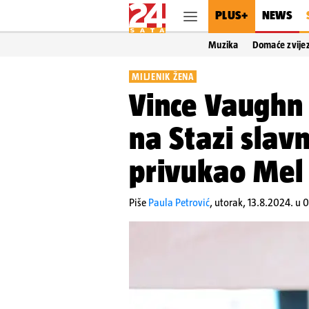
PLUS+
NEWS
Muzika
Domaće zvije
MILJENIK ŽENA
Vince Vaughn 
na Stazi slavn
privukao Mel 
Piše
Paula Petrović
,
utorak, 13.8.2024. u 