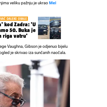
 njima veliku pažnju je ukrao
Mel
EVAČ DALEKE OBALE
' kod Zadra: 'U
samo 50. Buka je
 riga vatru'
lege Vaughna, Gibson je odjenuo bijelu
ogled je skrivao iza sunčanih naočala.