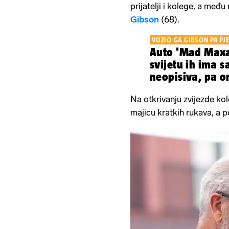
prijatelji i kolege, a među
Gibson
(68).
VOZIO GA GIBSON PA PJ
Auto 'Mad Maxa
svijetu ih ima 
neopisiva, pa on
Na otkrivanju zvijezde ko
majicu kratkih rukava, a p