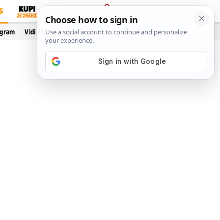
S
PRIJAVA
ogram
Vidi još…