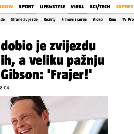
SHOW
SPORT
LIFE&STYLE
VIRAL
SCI/TECH
EXPRES
zde
Strane zvijezde
Reality
Filmovi i serije
Video
Kino
TV Pr
dobio je zvijezdu
ih, a veliku pažnju
Gibson: 'Frajer!'
08:04