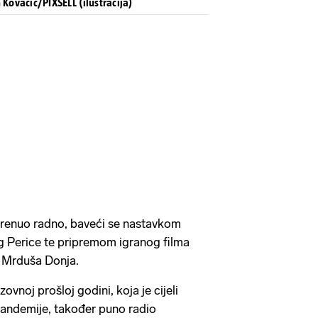
 Kovacic/PIXSELL (ilustracija)
 krenuo radno, baveći se nastavkom
g Perice te pripremom igranog filma
u Mrduša Donja.
ovnoj prošloj godini, koja je cijeli
pandemije, također puno radio