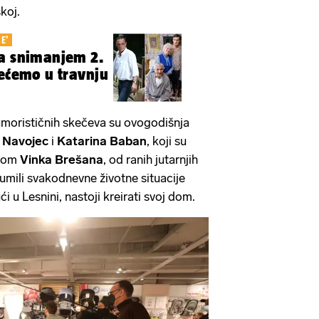
koj.
E'
Sa snimanjem 2.
rećemo u travnju
umorističnih skečeva su ovogodišnja
 Navojec
i
Katarina Baban
, koji su
icom
Vinka Brešana
, od ranih jutarnjih
lumili svakodnevne životne situacije
i u Lesnini, nastoji kreirati svoj dom.