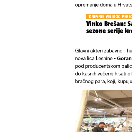
opremanje doma u Hrvats
'DNEVNIK VELIKOG PERIC
Vinko Brešan: 
sezone serije k
Glavni akteri zabavno - h
nova lica Lesnine -
Goran
pod producentskom pal
do kasnih večernjih sati g
bračnog para, koji, kupujuć