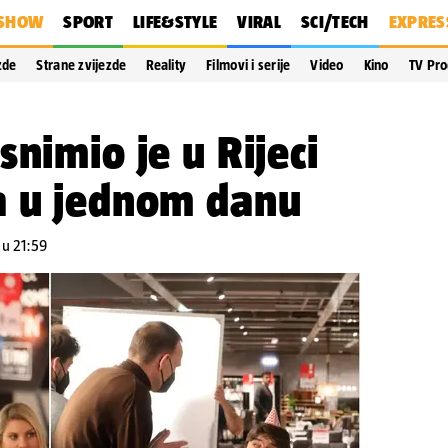
SHOW
SPORT
LIFE&STYLE
VIRAL
SCI/TECH
EXPRES
zde
Strane zvijezde
Reality
Filmovi i serije
Video
Kino
TV Pr
snimio je u Rijeci
a u jednom danu
 u 21:59