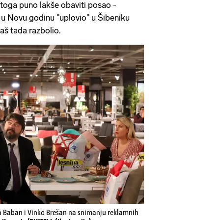
stoga puno lakše obaviti posao -
e u Novu godinu "uplovio" u Šibeniku
baš tada razbolio.
a Baban i Vinko Brešan na snimanju reklamnih