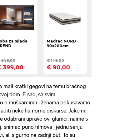
ao mali kratki gegovi na temu bračnog
 svoj dom. E sad, sa svim
mo o muškarcima i ženama pokušavamo
 raditi neke humorne diskurse. Jako mi
je odabrani upravo ovi glumci, naime s
. snimao puno filmova i jednu seriju
, ali sigurno ne zadnji put. To su