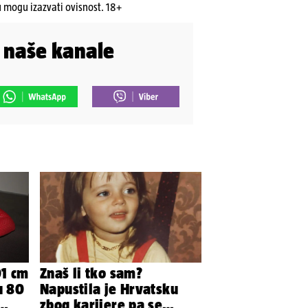
u mogu izazvati ovisnost. 18+
i naše kanale
01 cm
Znaš li tko sam?
u 80
Napustila je Hrvatsku
zbog karijere pa se