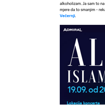
alkoholizam. Ja sam to na
mjere da to smanjim - reka
Večernji
.