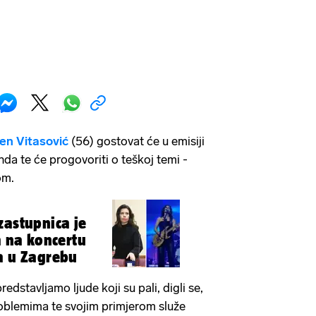
en Vitasović
(56) gostovat će u emisiji
nda te će progovoriti o teškoj temi -
mom.
zastupnica je
a na koncertu
a u Zagrebu
redstavljamo ljude koji su pali, digli se,
roblemima te svojim primjerom služe