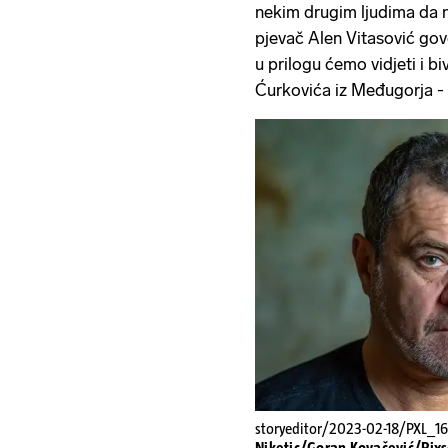
nekim drugim ljudima da ne
pjevač Alen Vitasović govor
u prilogu ćemo vidjeti i 
Ćurkovića iz Međugorja - s
storyeditor/2023-02-18/PXL_16
Niketic/Goran Kovačević/Pixs