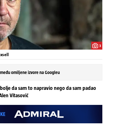
3
xsell
 među omiljene izvore na Googleu
 i bolje da sam to napravio nego da sam padao
Alen Vitasović