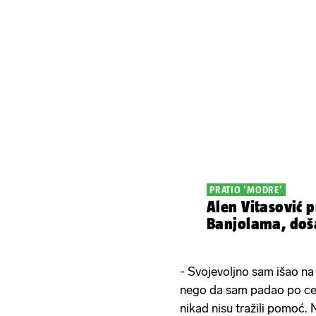
PRATIO 'MODRE'
Alen Vitasović 
Banjolama, doša
- Svojevoljno sam išao na 
nego da sam padao po ces
nikad nisu tražili pomoć.