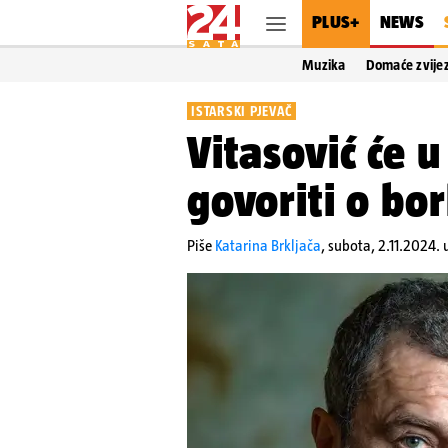
PLUS+
NEWS
Muzika
Domaće zvije
ISTARSKI PJEVAČ
Vitasović će u
govoriti o bo
Piše
Katarina Brkljača
,
subota, 2.11.2024. 