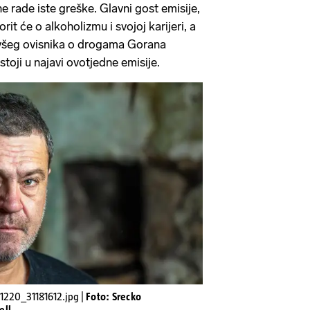
 rade iste greške. Glavni gost emisije,
it će o alkoholizmu i svojoj karijeri, a
bivšeg ovisnika o drogama Gorana
toji u najavi ovotjedne emisije.
1220_31181612.jpg |
Foto: Srecko
ell