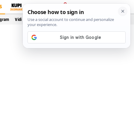
S
PRIJAVA
ogram
Vidi još…