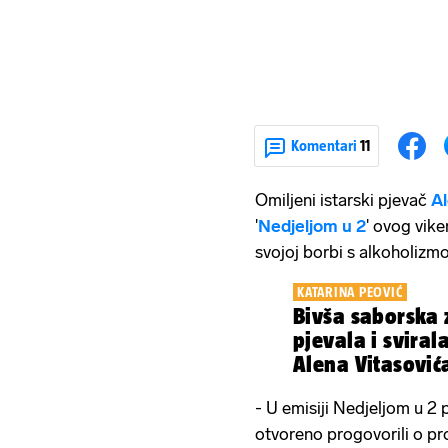
Komentari
11
Omiljeni istarski pjevač
Al
'
Nedjeljom u 2
' ovog vike
svojoj borbi s alkoholiz
KATARINA PEOVIĆ
Bivša saborska 
pjevala i sviral
Alena Vitasović
- U emisiji Nedjeljom u 2 p
otvoreno progovorili o p