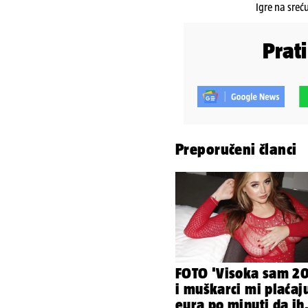
Igre na sreć
Prat
Preporučeni članci
FOTO 'Visoka sam 2
i muškarci mi plaćaj
eura po minuti da ih