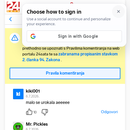
PRIJAVA
Komentari
21
Relevantni
Važna obavijest:
Svaki korisnik koji želi komentirati članke obvezan je
prethodno se upoznati s Pravilima komentiranja na web
portalu 24sata te sa
zabranama propisanim stavkom
2. članka 94. Zakona
.
Pravila komentiranja
kiki001
ki
6.7.2026.
malo se urokala aeeeee
Odgovori
10
Mr. Pickles
6.7.2026.