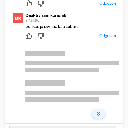
Odgovori
Deaktivirani korisnik
Dk
8.7.2026.
bonkas ju izvrnuo kao šubaru
Odgovori