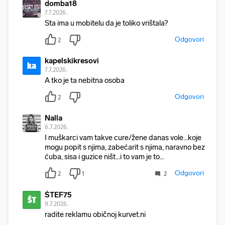
domba18
7.7.2026.
Sta ima u mobitelu da je toliko vrištala?
Odgovori
2
kapelskikresovi
ka
7.7.2026.
A tko je ta nebitna osoba
Odgovori
2
Nalla
6.7.2026.
I muškarci vam takve cure/žene danas vole...koje
mogu popit s njima, zabećarit s njima, naravno bez
ćuba, sisa i guzice ništ...i to vam je to...
Odgovori
2
1
2
ŠTEF75
ŠT
9.7.2026.
radite reklamu običnoj kurvet.ni