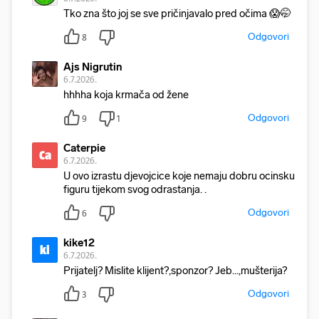
Tko zna što joj se sve pričinjavalo pred očima 😱🤭
Odgovori
8
Ajs Nigrutin
6.7.2026.
hhhha koja krmača od žene
Odgovori
9
1
Caterpie
Ca
6.7.2026.
U ovo izrastu djevojcice koje nemaju dobru ocinsku
figuru tijekom svog odrastanja. .
Odgovori
6
kike12
ki
6.7.2026.
Prijatelj? Mislite klijent?,sponzor? Jeb…,mušterija?
Odgovori
3