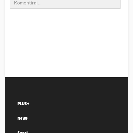
PLUS+
News
Sport