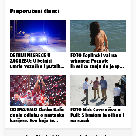
Preporučeni članci
DETALJI NESREĆE U
FOTO Toplinski val na
ZAGREBU: U bolnici
vrhuncu: Poznate
umrla vozačica i putnik,
Hrvatice znaju da je spas
auto se u sudaru
u minijaturnom bikiniju
prepolovio
DOZNAJEMO Zlatko Dalić
FOTO Nick Cave uživa u
donio odluku o nastavku
Puli: S bratom je otišao i
karijere. Evo koju će
na ručak
reprezentaciju preuzeti!