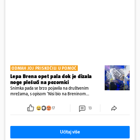
ODMAH JOJ PRISKOČILI U POMOĆ
Lepa Brena opet pala dok je dizala
noge plešući na pozornici
Snimka pada se brzo pojavila na društvenim
mrežama, s opisom 'Nisi bio na Breninom
koncertu, ako Brena nije pala pred tobom'.
Srećom, pjevačica se nije ozlijedila nego je s
17
13
osmijehom nastavila pjevati
Učitaj više