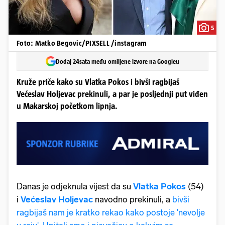
5
Foto: Matko Begovic/PIXSELL /instagram
Dodaj 24sata među omiljene izvore na Googleu
Kruže priče kako su Vlatka Pokos i bivši ragbijaš
Većeslav Holjevac prekinuli, a par je posljednji put viđen
u Makarskoj početkom lipnja.
Danas je odjeknula vijest da su
Vlatka Pokos
(54)
i
Većeslav Holjevac
navodno prekinuli, a
bivši
ragbijaš nam je kratko rekao kako postoje 'nevolje