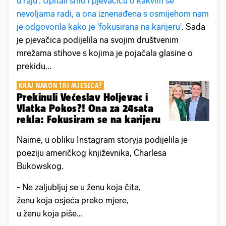
u raju'. Upitali smo i pjevačicu o kakvim se
nevoljama radi, a ona iznenađena s osmijehom nam
je odgovorila kako je 'fokusirana na karijeru'
. Sada
je pjevačica podijelila na svojim društvenim
mrežama stihove s kojima je pojačala glasine o
prekidu...
KRAJ NAKON TRI MJESECA?
Prekinuli Većeslav Holjevac i
Vlatka Pokos?! Ona za 24sata
rekla: Fokusiram se na karijeru
Naime, u obliku Instagram storyja podijelila je
poeziju američkog književnika, Charlesa
Bukowskog.
- Ne zaljubljuj se u ženu koja čita,
ženu koja osjeća preko mjere,
u ženu koja piše…