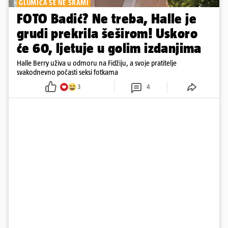
GLUMICA SE NE SRAMI
FOTO Badić? Ne treba, Halle je
grudi prekrila šeširom! Uskoro
će 60, ljetuje u golim izdanjima
Halle Berry uživa u odmoru na Fidžiju, a svoje pratitelje
svakodnevno počasti seksi fotkama
3
4