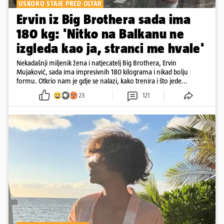
USKORO STAJE PRED OLTAR
Ervin iz Big Brothera sada ima
180 kg: 'Nitko na Balkanu ne
izgleda kao ja, stranci me hvale'
Nekadašnji miljenik žena i natjecatelj Big Brothera, Ervin
Mujaković, sada ima impresivnih 180 kilograma i nikad bolju
formu. Otkrio nam je gdje se nalazi, kako trenira i što jede...
23
121