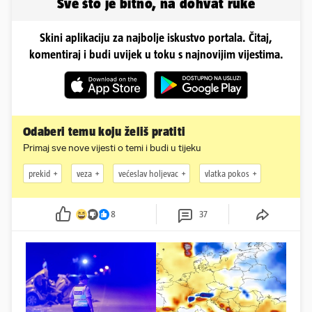
Sve što je bitno, na dohvat ruke
Skini aplikaciju za najbolje iskustvo portala. Čitaj,
komentiraj i budi uvijek u toku s najnovijim vijestima.
Odaberi temu koju želiš pratiti
Primaj sve nove vijesti o temi i budi u tijeku
prekid
veza
većeslav holjevac
vlatka pokos
8
37