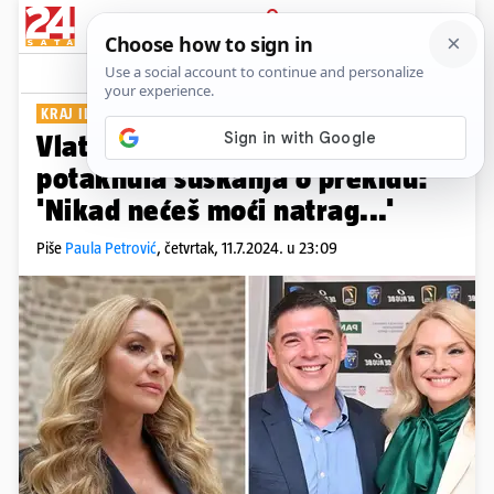
PRIJAVA
Show
Komentari
37
KRAJ ILI NE?
Vlatka Pokos novom objavom
potaknula šuškanja o prekidu:
'Nikad nećeš moći natrag...'
Piše
Paula Petrović
,
četvrtak, 11.7.2024. u 23:09