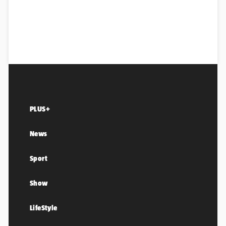
PLUS+
News
Sport
Show
LifeStyle