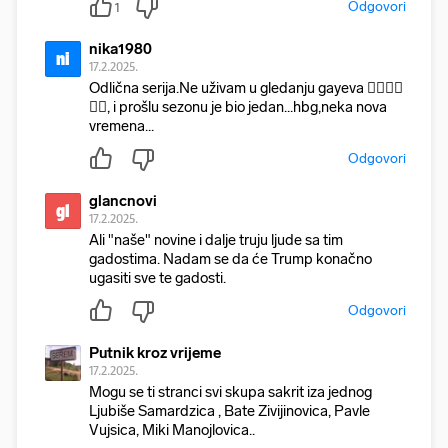
Odgovori
1
nika1980
ni
17.2.2025.
Odlična serija.Ne uživam u gledanju gayeva 🤦‍♀️🤦‍♀️
🤦‍♀️, i prošlu sezonu je bio jedan...hbg,neka nova
vremena...
Odgovori
glancnovi
gl
17.2.2025.
Ali "naše" novine i dalje truju ljude sa tim
gadostima. Nadam se da će Trump konačno
ugasiti sve te gadosti.
Odgovori
Putnik kroz vrijeme
17.2.2025.
Mogu se ti stranci svi skupa sakrit iza jednog
Ljubiše Samardzica , Bate Zivijinovica, Pavle
Vujsica, Miki Manojlovica..