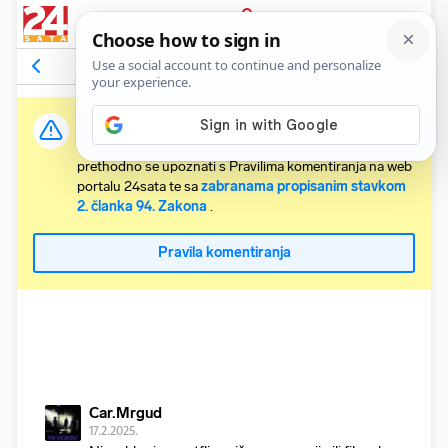
PRIJAVA
Komentari
12
Relevantni
Važna obavijest:
Svaki korisnik koji želi komentirati članke obvezan je
prethodno se upoznati s Pravilima komentiranja na web
portalu 24sata te sa
zabranama propisanim stavkom
2. članka 94. Zakona
.
Pravila komentiranja
Car.Mrgud
17.2.2025.