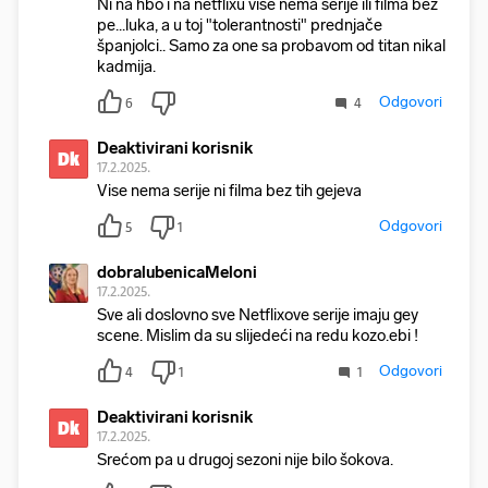
Ni na hbo i na netflixu više nema serije ili filma bez
pe...luka, a u toj "tolerantnosti" prednjače
španjolci.. Samo za one sa probavom od titan nikal
kadmija.
Odgovori
6
4
Deaktivirani korisnik
Dk
17.2.2025.
Vise nema serije ni filma bez tih gejeva
Odgovori
5
1
dobralubenicaMeloni
17.2.2025.
Sve ali doslovno sve Netflixove serije imaju gey
scene. Mislim da su slijedeći na redu kozo.ebi !
Odgovori
4
1
1
Deaktivirani korisnik
Dk
17.2.2025.
Srećom pa u drugoj sezoni nije bilo šokova.