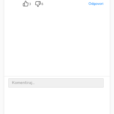
Odgovori
3
6