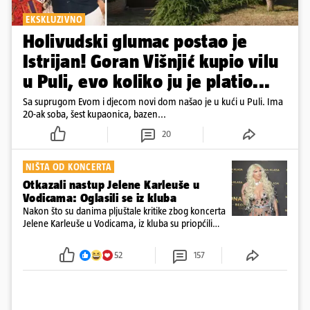
EKSKLUZIVNO
Holivudski glumac postao je
Istrijan! Goran Višnjić kupio vilu
u Puli, evo koliko ju je platio...
Sa suprugom Evom i djecom novi dom našao je u kući u Puli. Ima
20-ak soba, šest kupaonica, bazen...
20
NIŠTA OD KONCERTA
Otkazali nastup Jelene Karleuše u
Vodicama: Oglasili se iz kluba
Nakon što su danima pljuštale kritike zbog koncerta
Jelene Karleuše u Vodicama, iz kluba su priopćili
kako je nastup otkazan. Trebao se održati na
blagdan Velike Gospe
52
157