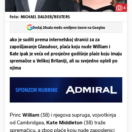
4
Foto: MICHAEL DALDER/REUTERS
Dodaj 24sata među omiljene izvore na Googleu
ako je suditi prema internetskoj stranici za za
zapošljavanje Glassdoor, plaća koju nude William i
Kate ipak je veća od prosječne godišnje plaće koju imaju
spremačice u Velikoj Britaniji, ali su svejedno opleli po
njima
Princ
William
(38) i njegova supruga, vojvotkinja
od Cambridgea,
Kate Middleton
(38) traže
spremačicu, a zbog plaće koju nude zaposlenici