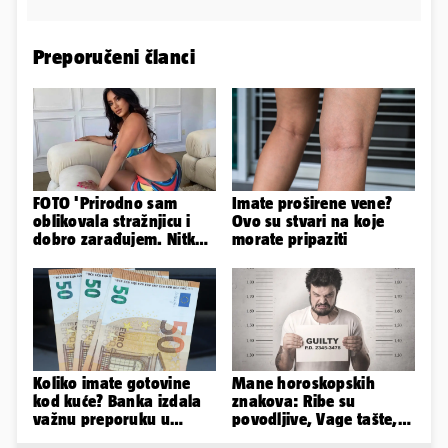
Preporučeni članci
FOTO 'Prirodno sam
Imate proširene vene?
oblikovala stražnjicu i
Ovo su stvari na koje
dobro zarađujem. Nitko
morate pripaziti
ne vjeruje da je prava'
Koliko imate gotovine
Mane horoskopskih
kod kuće? Banka izdala
znakova: Ribe su
važnu preporuku u
povodljive, Vage tašte,
slučaju rata
Jarci komplicirani, Lav