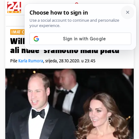
PRIJAVA
Show
Komentari
3
IMAT ĆE RAZLIČITE POSLOVE
William i Kate traže spremačicu,
ali nude 'sramotno malu plaću'
Piše
Karla Rumora
,
srijeda, 28.10.2020. u 23:45