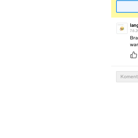
lan
7.6.
Bra
wan