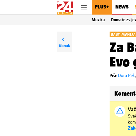
PLUS+
NEWS
Muzika
Domaće zvije
BABY MANIJA 
Za 
članak
Evo 
Piše
Dora Pek
Koment
Važ
Svak
kome
Zak