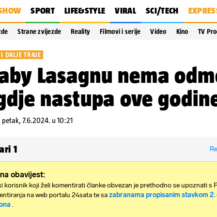
SHOW
SPORT
LIFE&STYLE
VIRAL
SCI/TECH
EXPRES
zde
Strane zvijezde
Reality
Filmovi i serije
Video
Kino
TV Pr
I DALJE TRAJE
Baby Lasagnu nema odm
gdje nastupa ove godin
,
petak, 7.6.2024. u 10:21
ari
1
Re
na obavijest:
i korisnik koji želi komentirati članke obvezan je prethodno se upoznati s 
ntiranja na web portalu 24sata te sa
zabranama propisanim stavkom 2. 
ona
.