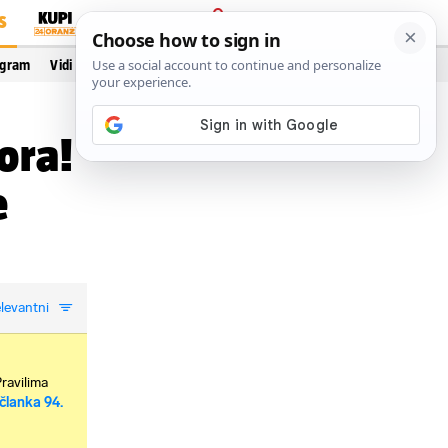
S
PRIJAVA
ogram
Vidi još…
ora!
e
levantni
Pravilima
članka 94.