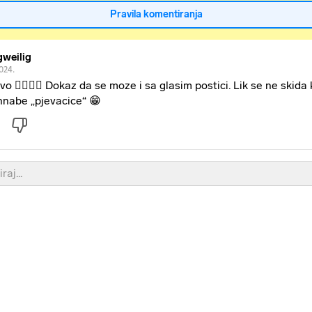
Pravila komentiranja
gweilig
2024.
vo 👌🏼👌🏼 Dokaz da se moze i sa glasim postici. Lik se ne skida
nabe „pjevacice“ 😁