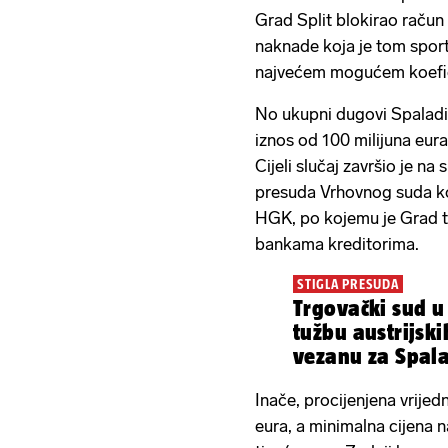
Grad Split blokirao raču
naknade koja je tom spo
najvećem mogućem koefici
No ukupni dugovi Spaladi
iznos od 100 milijuna eura
Cijeli slučaj završio je na 
presuda Vrhovnog suda koji
HGK, po kojemu je Grad tr
bankama kreditorima.
STIGLA PRESUDA
Trgovački sud u
tužbu austrijsk
vezanu za Spal
Inače, procijenjena vrijed
eura, a minimalna cijena n