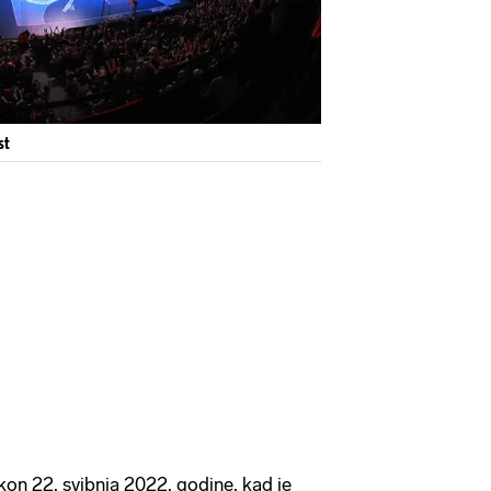
st
kon 22. svibnja 2022. godine, kad je