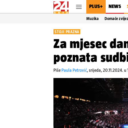
PLUS+
NEWS
Muzika
Domaće zvije
STOJI PRAZNA
Za mjesec dan
poznata sudb
Piše
Paula Petrović
,
srijeda, 20.11.2024. u