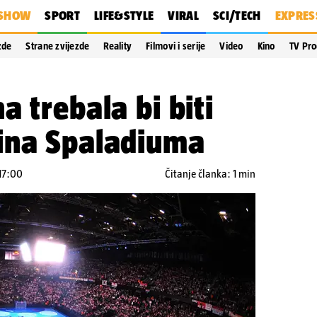
SHOW
SPORT
LIFE&STYLE
VIRAL
SCI/TECH
EXPRES
zde
Strane zvijezde
Reality
Filmovi i serije
Video
Kino
TV Pr
a trebala bi biti
ina Spaladiuma
 17:00
Čitanje članka: 1 min