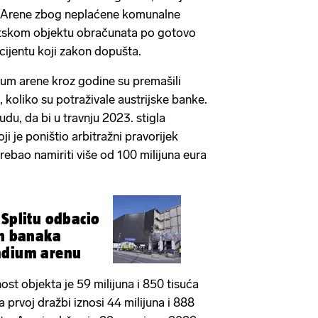
n Arene zbog neplaćene komunalne
rtskom objektu obračunata po gotovo
jentu koji zakon dopušta.
um arene kroz godine su premašili
, koliko su potraživale austrijske banke.
sudu, da bi u travnju 2023. stigla
 je poništio arbitražni pravorijek
ebao namiriti više od 100 milijuna eura
 Splitu odbacio
ih banaka
adium arenu
nost objekta je 59 milijuna i 850 tisuća
a prvoj dražbi iznosi 44 milijuna i 888