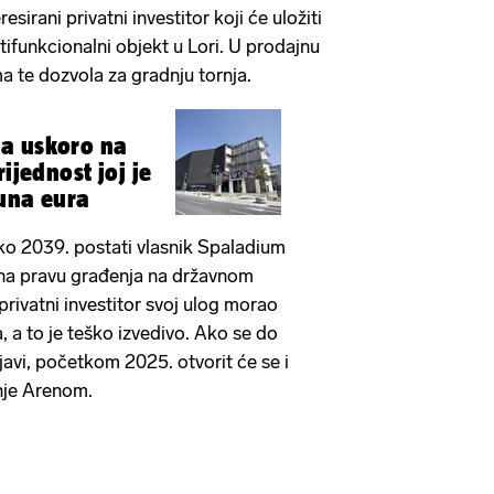
resirani privatni investitor koji će uložiti
tifunkcionalni objekt u Lori. U prodajnu
ma te dozvola za gradnju tornja.
a uskoro na
rijednost joj je
una eura
ko 2039. postati vlasnik Spaladium
 na pravu građenja na državnom
 privatni investitor svoj ulog morao
a, a to je teško izvedivo. Ako se do
javi, početkom 2025. otvorit će se i
anje Arenom.