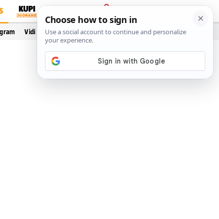
S
PRIJAVA
ogram
Vidi još…