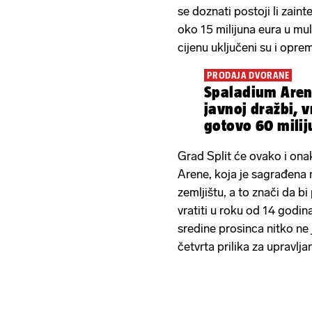
se doznati postoji li zainte
oko 15 milijuna eura u mul
cijenu uključeni su i opre
PRODAJA DVORANE
Spaladium Aren
javnoj dražbi, v
gotovo 60 milij
Grad Split će ovako i ona
Arene, koja je sagrađena
zemljištu, a to znači da bi
vratiti u roku od 14 godin
sredine prosinca nitko ne 
četvrta prilika za upravlj