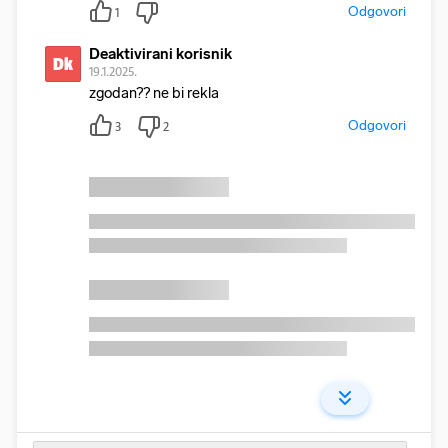
Odgovori
1
Deaktivirani korisnik
Dk
19.1.2025.
zgodan?? ne bi rekla
Odgovori
3
2