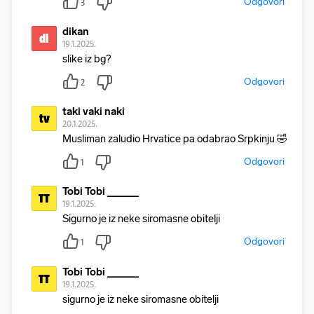
Odgovori
3
dikan
di
19.1.2025.
slike iz bg?
Odgovori
2
taki vaki naki
tv
20.1.2025.
Musliman zaludio Hrvatice pa odabrao Srpkinju 🤣
Odgovori
1
Tobi Tobi _____
TT
19.1.2025.
Sigurno je iz neke siromasne obitelji
Odgovori
1
Tobi Tobi _____
TT
19.1.2025.
sigurno je iz neke siromasne obitelji