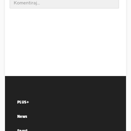
PLUS+
News
Sport