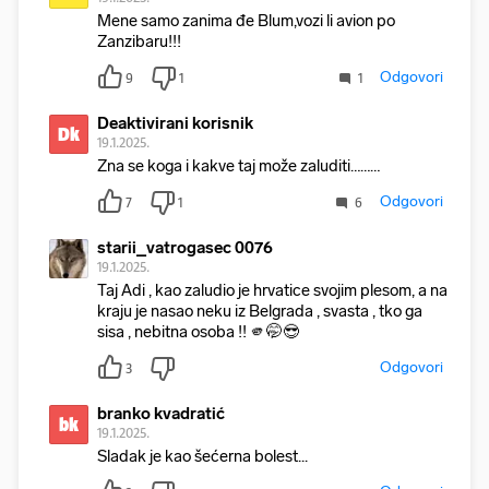
Mene samo zanima đe Blum,vozi li avion po
Zanzibaru!!!
Odgovori
9
1
1
Deaktivirani korisnik
Dk
19.1.2025.
Zna se koga i kakve taj može zaluditi………
Odgovori
7
1
6
starii_vatrogasec 0076
19.1.2025.
Taj Adi , kao zaludio je hrvatice svojim plesom, a na
kraju je nasao neku iz Belgrada , svasta , tko ga
sisa , nebitna osoba !! 🫵🤭😎
Odgovori
3
branko kvadratić
bk
19.1.2025.
Sladak je kao šećerna bolest...