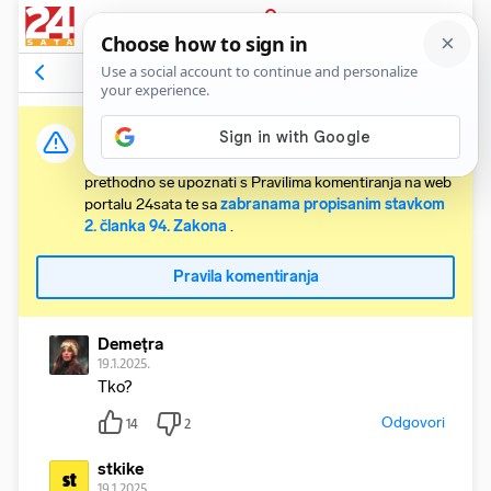
PRIJAVA
Komentari
19
Relevantni
Važna obavijest:
Svaki korisnik koji želi komentirati članke obvezan je
prethodno se upoznati s Pravilima komentiranja na web
portalu 24sata te sa
zabranama propisanim stavkom
2. članka 94. Zakona
.
Pravila komentiranja
Demețra
19.1.2025.
Tko?
Odgovori
14
2
stkike
st
19.1.2025.