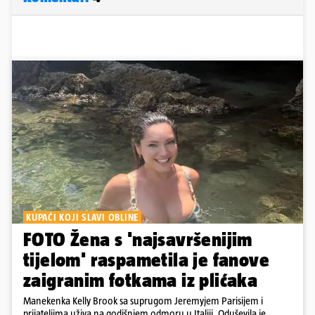
KUPAĆI KOJI SLAVI OBLINE
FOTO Žena s 'najsavršenijim
tijelom' raspametila je fanove
zaigranim fotkama iz plićaka
Manekenka Kelly Brook sa suprugom Jeremyjem Parisijem i
prijateljima uživa na godišnjem odmoru u Italiji. Oduševila je