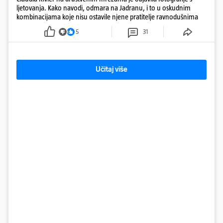
ljetovanja. Kako navodi, odmara na Jadranu, i to u oskudnim
kombinacijama koje nisu ostavile njene pratitelje ravnodušnima
5
31
Učitaj više