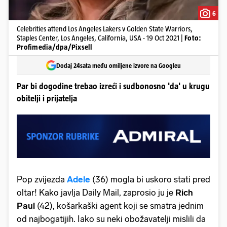
6
Celebrities attend Los Angeles Lakers v Golden State Warriors,
Staples Center, Los Angeles, California, USA - 19 Oct 2021 |
Foto:
Profimedia/dpa/Pixsell
Dodaj 24sata među omiljene izvore na Googleu
Par bi dogodine trebao izreći i sudbonosno 'da' u krugu
obitelji i prijatelja
Pop zvijezda
Adele
(36) mogla bi uskoro stati pred
oltar! Kako javlja Daily Mail, zaprosio ju je
Rich
Paul
(42), košarkaški agent koji se smatra jednim
od najbogatijih. Iako su neki obožavatelji mislili da