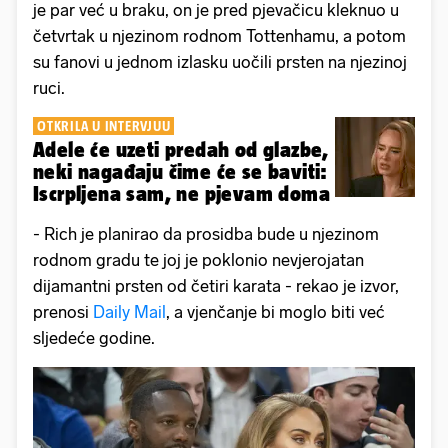
je par već u braku, on je pred pjevačicu kleknuo u
četvrtak u njezinom rodnom Tottenhamu, a potom
su fanovi u jednom izlasku uočili prsten na njezinoj
ruci.
OTKRILA U INTERVJUU
Adele će uzeti predah od glazbe,
neki nagađaju čime će se baviti:
Iscrpljena sam, ne pjevam doma
- Rich je planirao da prosidba bude u njezinom
rodnom gradu te joj je poklonio nevjerojatan
dijamantni prsten od četiri karata - rekao je izvor,
prenosi
Daily Mail
, a vjenčanje bi moglo biti već
sljedeće godine.