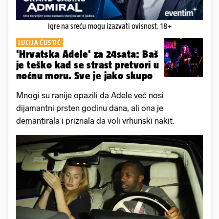
Igre na sreću mogu izazvati ovisnost. 18+
LUCIJA ĆUSTIĆ
'Hrvatska Adele' za 24sata: Baš
je teško kad se strast pretvori u
noćnu moru. Sve je jako skupo
Mnogi su ranije opazili da Adele već nosi
dijamantni prsten godinu dana, ali ona je
demantirala i priznala da voli vrhunski nakit.