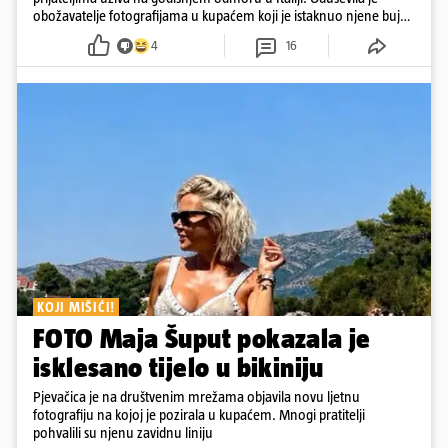
obožavatelje fotografijama u kupaćem koji je istaknuo njene bujne
obline
4
16
KOJI MIŠIĆI!
FOTO Maja Šuput pokazala je
isklesano tijelo u bikiniju
Pjevačica je na društvenim mrežama objavila novu ljetnu
fotografiju na kojoj je pozirala u kupaćem. Mnogi pratitelji
pohvalili su njenu zavidnu liniju