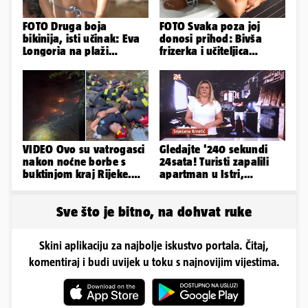
FOTO Druga boja
FOTO Svaka poza joj
bikinija, isti učinak: Eva
donosi prihod: Bivša
Longoria na plaži
frizerka i učiteljica
pipkala svoje zanosne
oblinama je zapalila
obline
Instagram
VIDEO Ovo su vatrogasci
Gledajte '240 sekundi
nakon noćne borbe s
24sata! Turisti zapalili
buktinjom kraj Rijeke.
apartman u Istri,
Izgorjelo 9,5 hektara
vlasnik: 'Sezona mi je
završena'
Sve što je bitno, na dohvat ruke
Skini aplikaciju za najbolje iskustvo portala. Čitaj,
komentiraj i budi uvijek u toku s najnovijim vijestima.