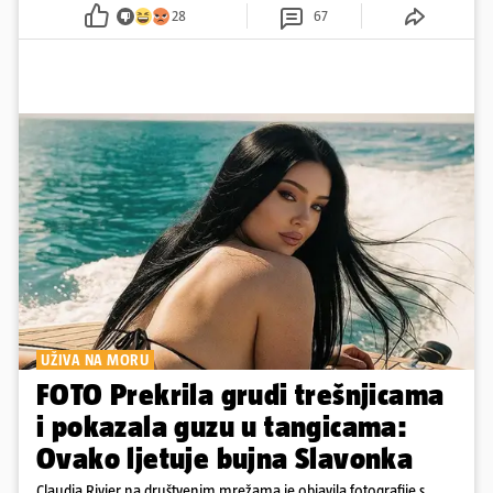
28
67
UŽIVA NA MORU
FOTO Prekrila grudi trešnjicama
i pokazala guzu u tangicama:
Ovako ljetuje bujna Slavonka
Claudia Rivier na društvenim mrežama je objavila fotografije s