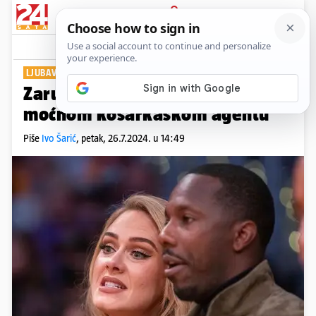
PRIJAVA
Show
Komentari
4
LJUBAV CVJETA
Zaručila se Adele: Rekla je 'da'
moćnom košarkaškom agentu
Piše
Ivo Šarić
,
petak, 26.7.2024. u 14:49