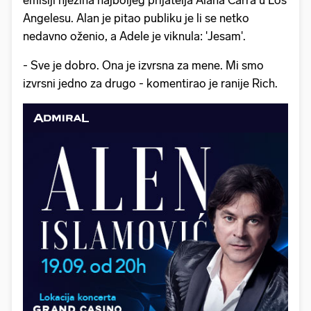
emisiji njezina najboljeg prijatelja Alana Carra u Los
Angelesu. Alan je pitao publiku je li se netko
nedavno oženio, a Adele je viknula: 'Jesam'.
- Sve je dobro. Ona je izvrsna za mene. Mi smo
izvrsni jedno za drugo - komentirao je ranije Rich.