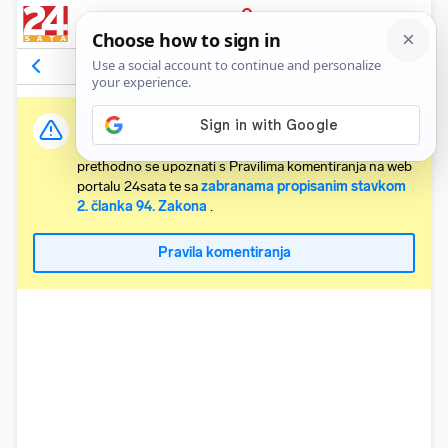
PRIJAVA
Komentari
15
Relevantni
Važna obavijest:
Svaki korisnik koji želi komentirati članke obvezan je
prethodno se upoznati s Pravilima komentiranja na web
portalu 24sata te sa
zabranama propisanim stavkom
2. članka 94. Zakona
.
Pravila komentiranja