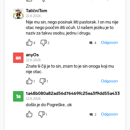
TaličniTom
22.6.2024.
Nije mu sin, nego posinak iliti pastorak. I on mu nije
otac nego poočim iliti oćuh. U našem jeziku je to
naziv za takvu osobu, jednu i drugu.
Odgovori
4
2
4
anyOs
an
22.6.2024.
Znate lii čiji je to sin, znam to je sin onoga koji mu
nije otac.
Odgovori
1
1
1a48b080a82ad56d76469fc25ea3f9dd55a43376
1a
22.6.2024.
došlo je do Pogreške...ok
Odgovori
1
2