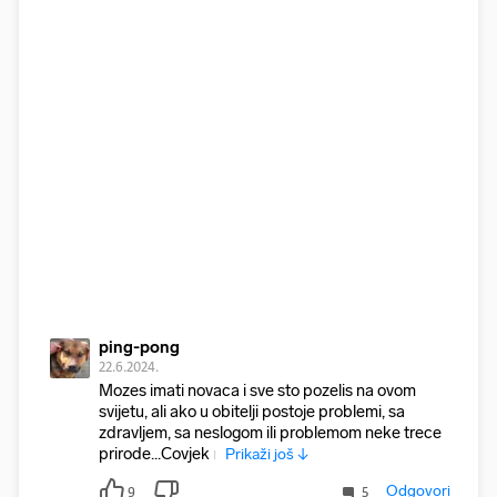
ping-pong
22.6.2024.
Mozes imati novaca i sve sto pozelis na ovom
svijetu, ali ako u obitelji postoje problemi, sa
zdravljem, sa neslogom ili problemom neke trece
prirode...Covjek n
Prikaži još ↓
Odgovori
9
5