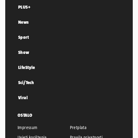
PLUS+
News
Sport
Show
LifeStyle
Sci/Tech
Viral
OSTALO
Impressum
Pretplata
Uvjeti korištenja
Pravila privatnosti