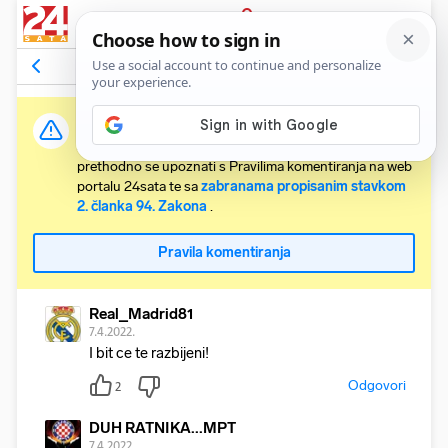
PRIJAVA
Komentari
2
Relevantni
Važna obavijest:
Svaki korisnik koji želi komentirati članke obvezan je
prethodno se upoznati s Pravilima komentiranja na web
portalu 24sata te sa
zabranama propisanim stavkom
2. članka 94. Zakona
.
Pravila komentiranja
Real_Madrid81
7.4.2022.
I bit ce te razbijeni!
Odgovori
2
DUH RATNIKA...MPT
7.4.2022.