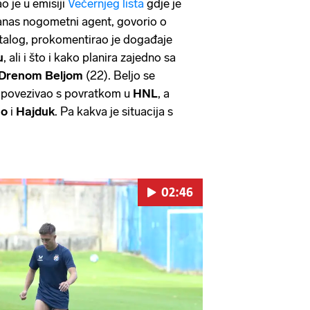
o je u emisiji
Večernjeg lista
gdje je
nas nogometni agent, govorio o
talog, prokomentirao je događaje
u
, ali i što i kako planira zajedno sa
Drenom Beljom
(22). Beljo se
a povezivao s povratkom u
HNL
, a
mo
i
Hajduk
. Pa kakva je situacija s
02:46
Pokretanje videa...