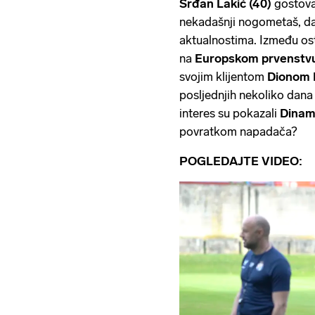
Srđan Lakić (40)
gostova
nekadašnji nogometaš, da
aktualnostima. Između os
na
Europskom prvenstv
svojim klijentom
Dionom 
posljednjih nekoliko dan
interes su pokazali
Dina
povratkom napadača?
POGLEDAJTE VIDEO: