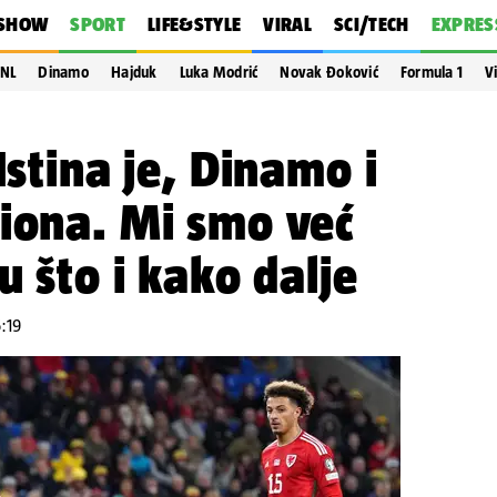
SHOW
SPORT
LIFE&STYLE
VIRAL
SCI/TECH
EXPRES
NL
Dinamo
Hajduk
Luka Modrić
Novak Đoković
Formula 1
V
Istina je, Dinamo i
iona. Mi smo već
u što i kako dalje
6:19