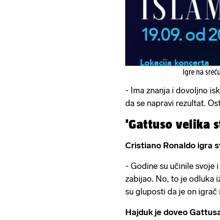
Igre na sreć
- Ima znanja i dovoljno is
da se napravi rezultat. Ost
'Gattuso velika 
Cristiano Ronaldo igra sv
- Godine su učinile svoje i
zabijao. No, to je odluka i
su gluposti da je on igrač
Hajduk je doveo Gattusa