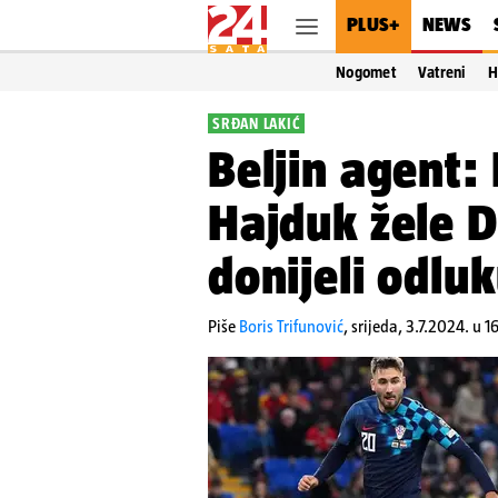
PLUS+
NEWS
Nogomet
Vatreni
H
SRĐAN LAKIĆ
Beljin agent: 
Hajduk žele D
donijeli odluk
Piše
Boris Trifunović
,
srijeda, 3.7.2024. u 1