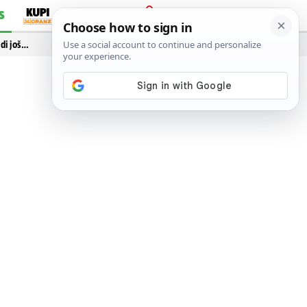
S
PRIJAVA
idi još…