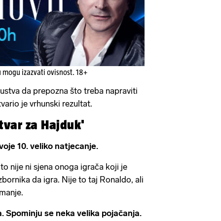
u mogu izazvati ovisnost. 18+
kustva da prepozna što treba napraviti
vario je vrhunski rezultat.
stvar za Hajduk'
oje 10. veliko natjecanje.
 to nije ni sjena onoga igrača koji je
zbornika da igra. Nije to taj Ronaldo, ali
 manje.
. Spominju se neka velika pojačanja.